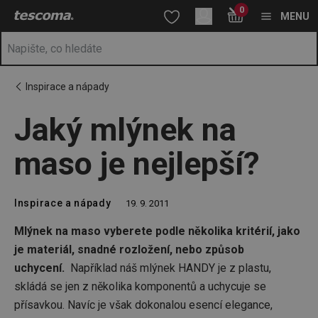
Nacházíte se na stránce Jaký mlýnek na maso je nejlepší?
0
Přejít na hlavní obsah
Přejít na vyhledávání
Přejít na navigaci
MENU
Inspirace a nápady
Jaký mlýnek na
maso je nejlepší?
Inspirace a nápady
19. 9. 2011
Mlýnek na maso vyberete podle několika kritérií, jako
je materiál, snadné rozložení, nebo způsob
uchycení.
Například náš mlýnek HANDY je z plastu,
skládá se jen z několika komponentů a uchycuje se
přísavkou. Navíc je však dokonalou esencí elegance,