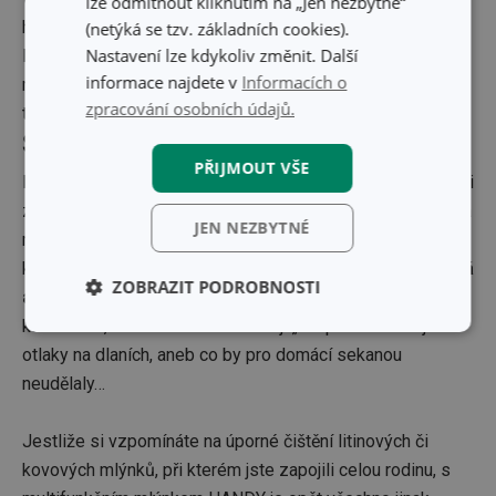
lze odmítnout kliknutím na „Jen nezbytné“
hrubé mletí jsou vyrobeny z prvotřídní
nerezavějící oceli.
(netýká se tzv. základních cookies).
Nastavení lze kdykoliv změnit. Další
Použití netradiční kombinace materiálů činí z mlýnku na
informace najdete v
Informacích o
maso HANDY masivní, odolný, výkonný a velmi spolehlivý
zpracování osobních údajů.
top produkt každé kuchyně.
Šance pro křehké kuchařky
PŘIJMOUT VŠE
Mlýnek na maso HANDY má hned několik plus, nad kterými
zaplesají i subtilní ženy. Pevné uchycení mlýnku k hladké a
JEN NEZBYTNÉ
rovné pracovní ploše zvládne účinná
vakuová přísavka
,
která nahradila zastaralou šroubovací svěrku.
Extra dlouhá
ZOBRAZIT PODROBNOSTI
a ergonomická rukojeť
usnadní práci křehkým
kuchařkám, které velmi dobře znají „houpání“ na rukojeti a
Základní
Analytické a
(funkční) cookies
preferenční
otlaky na dlaních, aneb co by pro domácí sekanou
cookies
neudělaly…
Jestliže si vzpomínáte na úporné čištění litinových či
Marketingové
Funkční soubory
kovových mlýnků, při kterém jste zapojili celou rodinu, s
cookies