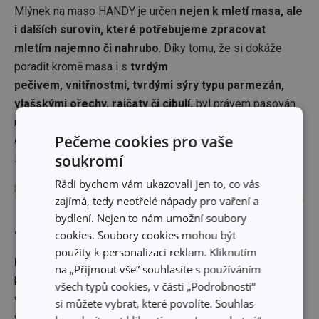
Mlýnek na maso HANDY je určen
nejen k mletí masa, ale
i dalších surovin, které potřebujeme zpracovat
mletím najemno či nahrubo
. Díky tomu, že si dokáže
poradit kromě masa i s
tvrdým
pečivem, vnitřnostmi, tvrdými sýry typu parmezán,
vlašskými ořechy, rajčaty či cibulí,
byl právem pasován
na extra výkonného kuchyňského univerzála. Pokud v
Pečeme cookies pro vaše
domácnosti chybí pasírovač či výkonný drtič, stejnou
soukromí
službu zvládne nový mlýnek (nejen) na maso HANDY!
Rádi bychom vám ukazovali jen to, co vás
zajímá, tedy neotřelé nápady pro vaření a
bydlení. Nejen to nám umožní soubory
cookies. Soubory cookies mohou být
Tělo z plastu, nůž a disky z oceli
použity k personalizaci reklam. Kliknutím
Dali jsme šanci plastu!
Tělo mlýnku, pěchovadlo, plnicí
na „Přijmout vše“ souhlasíte s používáním
komora i šnek jsou vyrobeny ze speciálně tvrzených
všech typů cookies, v části „Podrobnosti“
vysoce
odolných plastů.
Naopak krájecí nůž a
si můžete vybrat, které povolíte. Souhlas
vyměnitelné disky s malými i velkými otvory pro jemné a