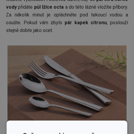
vody
přidáte
půl lžíce octa
a do této lázně vložíte příbory.
Za několik minut je opláchněte pod tekoucí vodou a
osušte. Pokud vám zbylo
pár kapek citronu
, poslouží
stejně dobře jako ocet.