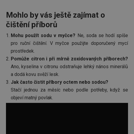
zapama
předvo
souhlas
Mohlo by vás ještě zajímat o
soubor
cookie
návštěv
čištění příborů
nutné, 
banner
Cookie
Mohu použít sodu v myčce?
Ne, soda se hodí spíše
Script.
pro ruční čištění. V myčce použijte doporučený mycí
fungov
správně
prostředek.
FPGSID
30 minut
Tento 
Google
Pomůže citron i při mírně zoxidovaných příborech?
cookie 
.tescoma.cz
používá
Ano, kyselina v citronu odstraňuje lehký nános minerálů
uchová
stavu
a dodá kovu svěží lesk.
uživate
relace 
Jak často čistit příbory octem nebo sodou?
požada
stránky
Stačí jednou za měsíc nebo podle potřeby, když se
objeví matný povlak.
__cf_bm
30 minut
Tento 
Cloudflare Inc.
cookie 
.onesignal.com
používá
rozliše
lidmi a
To je p
přínosn
bylo m
podáva