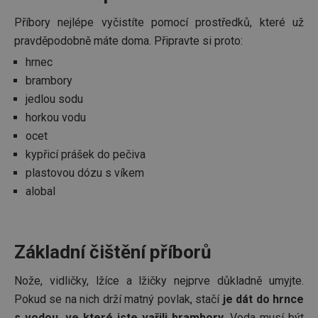
Příbory nejlépe vyčistíte pomocí prostředků, které už
pravděpodobně máte doma. Připravte si proto:
hrnec
brambory
jedlou sodu
horkou vodu
ocet
kypřicí prášek do pečiva
plastovou dózu s víkem
alobal
Základní čištění příborů
Nože, vidličky, lžíce a lžičky nejprve důkladně umyjte.
Pokud se na nich drží matný povlak, stačí
je dát do hrnce
s vodou, ve které jste vařili brambory
. Voda musí být