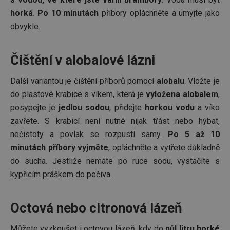
horká
.
Po 10 minutách
příbory opláchněte a umyjte jako
obvykle.
Čištění v alobalové lázni
Další variantou je čištění příborů pomocí
alobalu
. Vložte je
do plastové krabice s víkem, která je
vyložena alobalem
,
posypejte je
jedlou sodou
, přidejte
horkou vodu
a víko
zavřete. S krabicí není nutné nijak třást nebo hýbat,
nečistoty a povlak se rozpustí samy.
Po 5 až 10
minutách příbory vyjměte
, opláchněte a vytřete důkladně
do sucha. Jestliže nemáte po ruce sodu, vystačíte s
kypřicím práškem do pečiva.
Octová nebo citronová lázeň
Můžete vyzkoušet i octovou lázeň, kdy do
půl litru horké