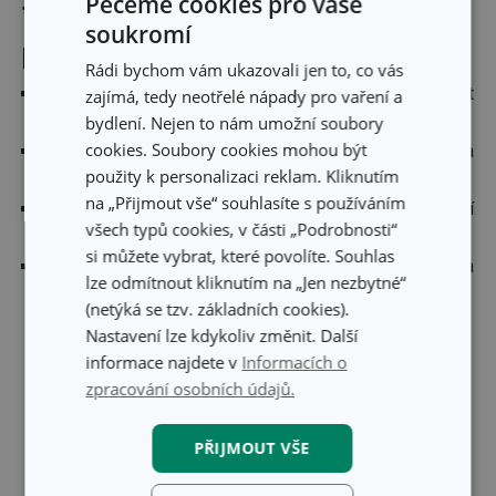
Pečeme cookies pro vaše
Tipy pro dlouhodobou péči o
soukromí
příbory
Rádi bychom vám ukazovali jen to, co vás
Ruční mytí
je šetrnější než myčka, prodlouží životnost
zajímá, tedy neotřelé nápady pro vaření a
bydlení. Nejen to nám umožní soubory
příborů a zachová lesk.
cookies. Soubory cookies mohou být
Okamžité osušení
zabraňuje vzniku vodních skvrn a
použity k personalizaci reklam. Kliknutím
oxidace.
na „Přijmout vše“ souhlasíte s používáním
Oddělené skladování
brání poškrábání a zmatnění
všech typů cookies, v části „Podrobnosti“
povrchu.
si můžete vybrat, které povolíte. Souhlas
Vyhněte se agresivním chemikáliím, drátěnkám a
lze odmítnout kliknutím na „Jen nezbytné“
dlouhému namáčení v myčce.
(netýká se tzv. základních cookies).
Nastavení lze kdykoliv změnit. Další
informace najdete v
Informacích o
Pro dokonalou čistotu a lesk
zpracování osobních údajů.
PŘIJMOUT VŠE