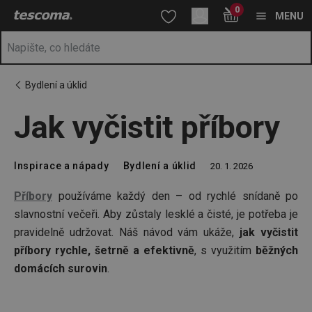
Nacházíte se na stránce Jak vyčistit příbory
0
Přejít na hlavní obsah
Přejít na vyhledávání
Přejít na navigaci
MENU
Bydlení a úklid
Jak vyčistit příbory
Inspirace a nápady
Bydlení a úklid
20. 1. 2026
Příbory
používáme každý den – od rychlé snídaně po
slavnostní večeři. Aby zůstaly lesklé a čisté, je potřeba je
pravidelně udržovat. Náš návod vám ukáže,
jak vyčistit
příbory rychle, šetrně a efektivně
, s využitím
běžných
domácích surovin
.