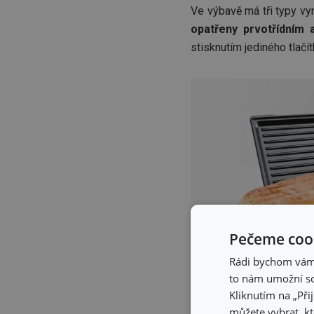
Ve výbavě má tři typy vy
opatřeny prvotřídním 
stisknutím jediného tlačít
Pečeme cook
Rádi bychom vám u
to nám umožní so
Pokud hledáte přístr
Kliknutím na „Při
má optimální plochu pr
můžete vybrat, kt