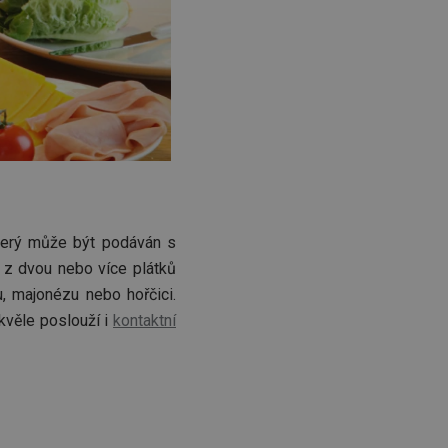
zi lidmi a roboty.
vat platné zprávy o
cript.com k
 cookie
kie-Script.com
avu uživatelské
zi lidmi a roboty.
vat platné zprávy o
který může být podáván s
 z dvou nebo více plátků
uhlasu uživatele
u, majonézu nebo hořčici.
ke zlepšení
kvěle poslouží i
kontaktní
iřadí konkrétnímu
prohlížení.