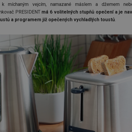
d k míchaným vejcím, namazané máslem a džemem nebo
pinkovač PRESIDENT
má 6 volitelných stupňů opečení a je n
ustů a programem již opečených vychladlých toustů
.