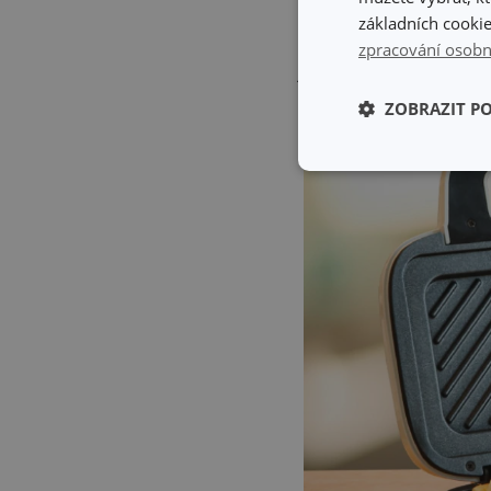
opečení sendviče. Tento
základních cookie
tomu už nemusíte po uko
zpracování osobn
jiných konkurenčních sen
ZOBRAZIT P
Základní (fun
cookies
Základní (fun
Nezbytně nutné soubo
stránky nelze bez ne
Název
shopsys_abc