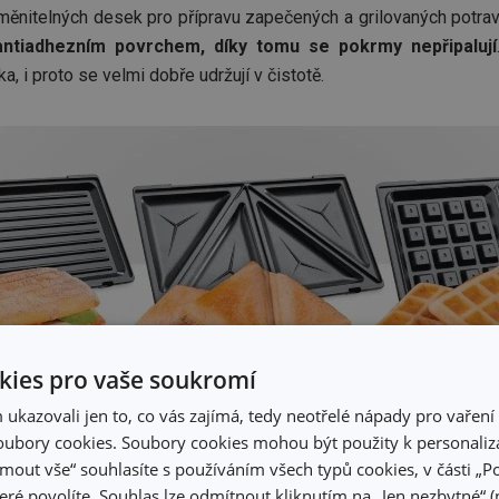
měnitelných desek pro přípravu zapečených a grilovaných potrav
antiadhezním povrchem, díky tomu se pokrmy nepřipalují
ka, i proto se velmi dobře udržují v čistotě.
ies pro vaše soukromí
kazovali jen to, co vás zajímá, tedy neotřelé nápady pro vaření 
ubory cookies. Soubory cookies mohou být použity k personaliza
oj výhradně na zapečené tousty
, nabídneme vám
Sendvi
jmout vše“ souhlasíte s používáním všech typů cookies, v části „P
o malé i velké plátky toustového chleba, takže dosáhnete r
eré povolíte. Souhlas lze odmítnout kliknutím na „Jen nezbytné“ (n