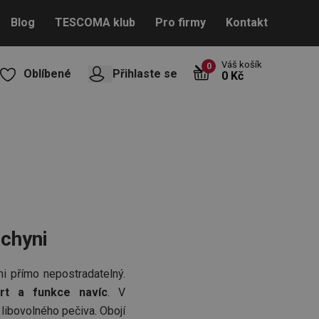
Blog
TESCOMA klub
Pro firmy
Kontakt
Váš košík
0
Oblíbené
Přihlaste se
0 Kč
uchyni
i přímo nepostradatelný.
rt a funkce navíc
. V
libovolného pečiva. Obojí