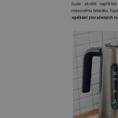
bude skvělé napříkla
masovému tataráku. To
opékání zmražených to