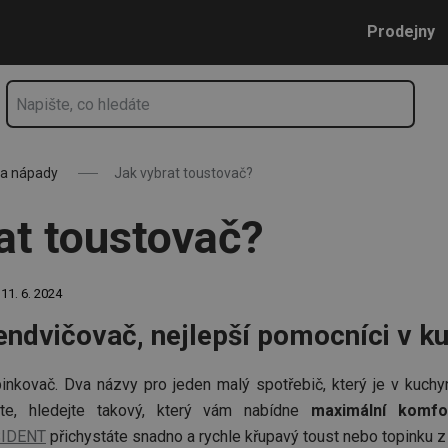
Přejít na hlavní obsah
Přejít na vyhledávání
Přejít na navigaci
Prodejny
 a nápady
Jak vybrat toustovač?
at toustovač?
11. 6. 2024
endvičovač, nejlepší pomocníci v k
inkovač. Dva názvy pro jeden malý spotřebič, který je v kuchyn
áte, hledejte takový, který vám nabídne
maximální komfo
SIDENT
přichystáte snadno a rychle křupavý toust nebo topinku z 