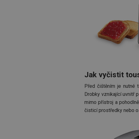
HAPLB8G
INGRESSCOOKIE
clientToken
udid
Jak vyčistit to
Před čištěním je nutné 
Drobky vznikající uvnitř
Název
Název
Název
mimo přístroj a pohodlně 
cto_bundle
vivdocref
FPLC
čisticí prostředky nebo o
cjevent_sc
cto_bundle
viewer_token
cjUser
cje