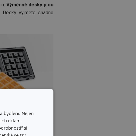
in.
Výměnné desky jsou
. Desky vyjmete snadno
a bydlení. Nejen
ci reklam.
čovač GrandCHEF
. Uvnitř
odrobnosti“ si
ovnoměrného a křupavého
etýká se tzv.