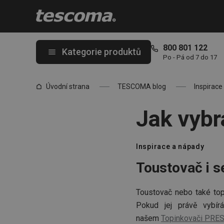
Nacházíte se na stránce Jak vybrat toustovač?
800 801 122
Kategorie produktů
Po - Pá od 7 do 17
Úvodní strana
TESCOMA blog
Inspirace
Jak vybr
Inspirace a nápady
Toustovač i s
Toustovač nebo také top
Pokud jej právě vybír
našem
Topinkovači PRE