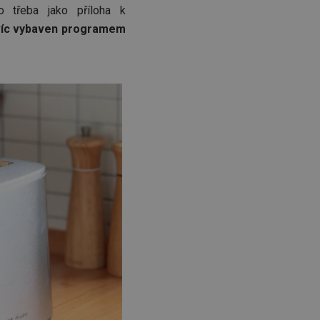
 třeba jako příloha k
avíc vybaven programem