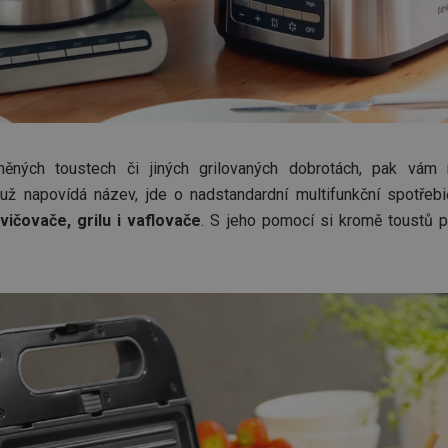
něných toustech či jiných grilovaných dobrotách, pak vá
 už napovídá název, jde o nadstandardní multifunkční spotřebič
vičovače, grilu i vaflovače
. S jeho pomocí si kromě toustů př