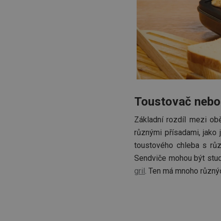
__cf_bm
CookieScriptConse
FPGSID
Toustovač nebo
__cf_bm
Základní rozdíl mezi ob
různými přísadami, jako
cjConsent
toustového chleba s různ
__rtbh.lid
Sendviče mohou být stud
gril
. Ten má mnoho různýc
OAU
__Secure-YNID