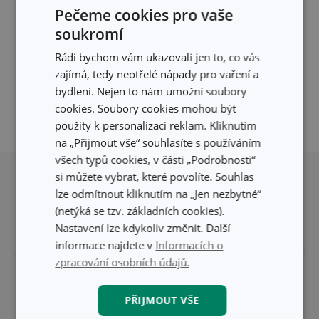
Filtru neodpovídají žádné výsledky
Pečeme cookies pro vaše
Pro vaše přesné vyhledávání momentálně
soukromí
nemáme žádné výsledky.
Rádi bychom vám ukazovali jen to, co vás
Zkuste být více specifičtí, nebo se
podívejte, jestli jste nevyfiltrovali neexistující
zajímá, tedy neotřelé nápady pro vaření a
údaje.
bydlení. Nejen to nám umožní soubory
cookies. Soubory cookies mohou být
použity k personalizaci reklam. Kliknutím
na „Přijmout vše“ souhlasíte s používáním
Přesunout nahoru
všech typů cookies, v části „Podrobnosti“
si můžete vybrat, které povolíte. Souhlas
lze odmítnout kliknutím na „Jen nezbytné“
(netýká se tzv. základních cookies).
Nastavení lze kdykoliv změnit. Další
informace najdete v
Informacích o
zpracování osobních údajů.
Pro zákazníky
PŘIJMOUT VŠE
Odběr newsletteru