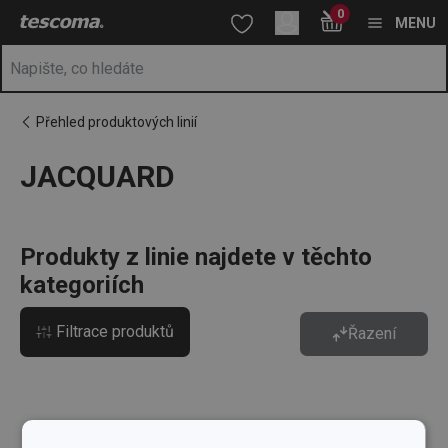
Nacházíte se na stránce JACQUARD
0
Přejít na hlavní obsah
Přejít na vyhledávání
Přejít na navigaci
MENU
Přehled produktových linií
JACQUARD
Produkty z linie najdete v těchto
kategoriích
Filtrace produktů
Řazení