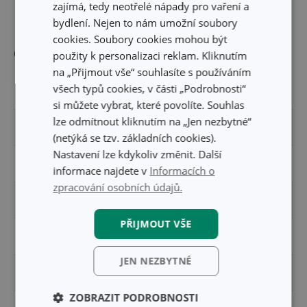
PRŮMĚR (CM)
11
zajímá, tedy neotřelé nápady pro vaření a
bydlení. Nejen to nám umožní soubory
cookies. Soubory cookies mohou být
Ostatní parametry
použity k personalizaci reklam. Kliknutím
na „Přijmout vše“ souhlasíte s používáním
všech typů cookies, v části „Podrobnosti“
MATERIÁL
keramika
si můžete vybrat, které povolíte. Souhlas
lze odmítnout kliknutím na „Jen nezbytné“
PRODUKTOVÁ LINIE
ONLINE
(netýká se tzv. základních cookies).
Nastavení lze kdykoliv změnit. Další
TYP
hmoždíř
informace najdete v
Informacích o
zpracování osobních údajů.
VHODNÉ DO LEDNICE
Ano
PŘIJMOUT VŠE
VHODNÉ DO MRAZNIČKY
Ano
JEN NEZBYTNÉ
ZAŘAZENÍ
pomůcky do kuchyně
ZOBRAZIT PODROBNOSTI