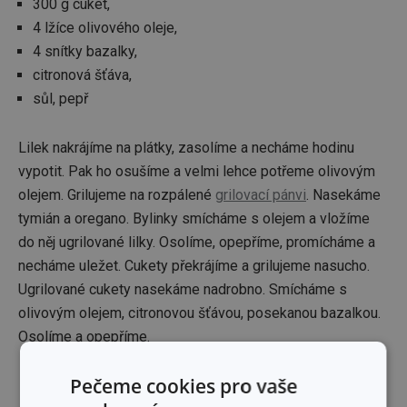
300 g cuket,
4 lžíce olivového oleje,
4 snítky bazalky,
citronová šťáva,
sůl, pepř
Lilek nakrájíme na plátky, zasolíme a necháme hodinu
vypotit. Pak ho osušíme a velmi lehce potřeme olivovým
olejem. Grilujeme na rozpálené
grilovací pánvi
. Nasekáme
tymián a oregano. Bylinky smícháme s olejem a vložíme
do něj ugrilované lilky. Osolíme, opepříme, promícháme a
necháme uležet. Cukety překrájíme a grilujeme nasucho.
Ugrilované cukety nasekáme nadrobno. Smícháme s
olivovým olejem, citronovou šťávou, posekanou bazalkou.
Osolíme a opepříme.
Pečeme cookies pro vaše
Budou se vám hodit: