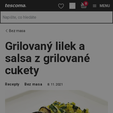
Nacházíte se na stránce Grilovaný lilek a salsa z grilované cuket
0
Přejít na hlavní obsah
Přejít na vyhledávání
Přejít na navigaci
MENU
Bez masa
Grilovaný lilek a
salsa z grilované
cukety
Recepty
Bez masa
8. 11. 2021