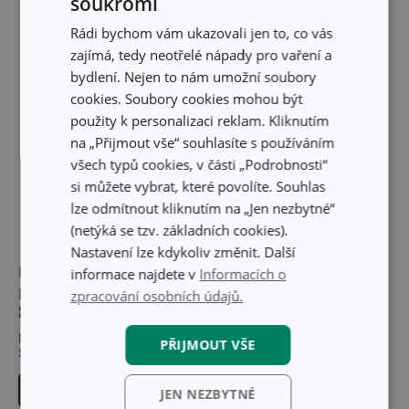
soukromí
Rádi bychom vám ukazovali jen to, co vás
zajímá, tedy neotřelé nápady pro vaření a
bydlení. Nejen to nám umožní soubory
cookies. Soubory cookies mohou být
použity k personalizaci reklam. Kliknutím
na „Přijmout vše“ souhlasíte s používáním
všech typů cookies, v části „Podrobnosti“
si můžete vybrat, které povolíte. Souhlas
lze odmítnout kliknutím na „Jen nezbytné“
(netýká se tzv. základních cookies).
Nastavení lze kdykoliv změnit. Další
Pánev grilovací
Pánev grilovací
informace najdete v
Informacích o
PREMIUM 24 x 24 cm
PREMIUM 28 x 28 cm
zpracování osobních údajů.
889 Kč
1 129 Kč
Není skladem v e-shopu
Není skladem v e-shopu
PŘIJMOUT VŠE
Skladem v 28 prodejnách
Skladem v 22 prodejnách
Hlídat produkt
Hlídat produkt
JEN NEZBYTNÉ