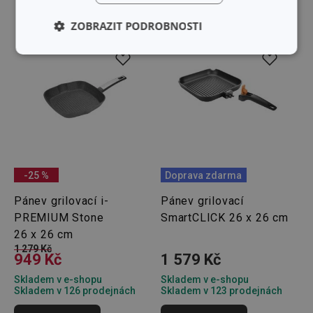
ZOBRAZIT PODROBNOSTI
Základní
Analytické a
(funkční) cookies
preferenční
cookies
Marketingové
Funkční soubory
cookies
-25 %
Doprava zdarma
Pánev grilovací i-
Pánev grilovací
PREMIUM Stone
SmartCLICK 26 x 26 cm
26 x 26 cm
Základní (funkční) cookies
1 279 Kč
949 Kč
1 579 Kč
Analytické a preferenční cookies
Skladem v e-shopu
Skladem v e-shopu
Marketingové cookies
Funkční soubory
Skladem v 126 prodejnách
Skladem v 123 prodejnách
Nezbytně nutné soubory cookie umožňují základní