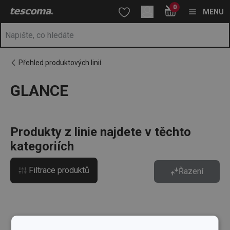
Nacházíte se na stránce GLANCE
0
Přejít na hlavní obsah
Přejít na vyhledávání
Přejít na navigaci
MENU
Přehled produktových linií
GLANCE
Produkty z linie najdete v těchto
kategoriích
Filtrace produktů
Řazení