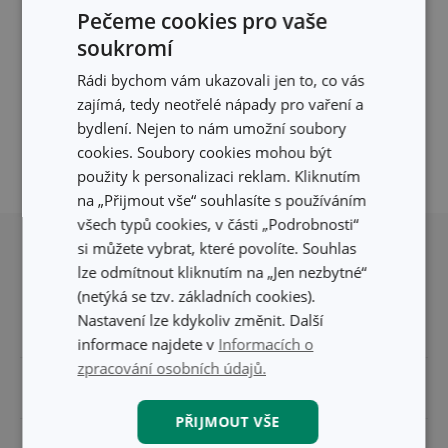
Filtru neodpovídají žádné výsledky
Pečeme cookies pro vaše
Pro vaše přesné vyhledávání momentálně
soukromí
nemáme žádné výsledky.
Rádi bychom vám ukazovali jen to, co vás
Zkuste být více specifičtí, nebo se
podívejte, jestli jste nevyfiltrovali neexistující
zajímá, tedy neotřelé nápady pro vaření a
údaje.
bydlení. Nejen to nám umožní soubory
cookies. Soubory cookies mohou být
použity k personalizaci reklam. Kliknutím
na „Přijmout vše“ souhlasíte s používáním
Přesunout nahoru
všech typů cookies, v části „Podrobnosti“
si můžete vybrat, které povolíte. Souhlas
lze odmítnout kliknutím na „Jen nezbytné“
(netýká se tzv. základních cookies).
Nastavení lze kdykoliv změnit. Další
informace najdete v
Informacích o
zpracování osobních údajů.
Pro zákazníky
PŘIJMOUT VŠE
Odběr newsletteru