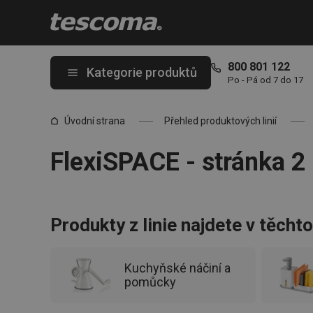
Nacházíte se na stránce FlexiSPACE - stránka 2
800 801 122
Kategorie produktů
Po - Pá od 7 do 17
Úvodní strana
Přehled produktových linií
FlexiSPACE - stránka 2
Produkty z linie najdete v těcht
Kuchyňské náčiní a
pomůcky