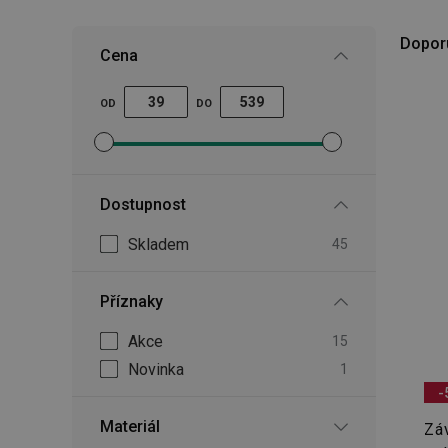
Dopor
Cena
OD
DO
Nastavit filtr minimální cena
Nastavit filtr maximální cena
Dostupnost
Skladem
45
Příznaky
Akce
15
Novinka
1
-
Materiál
Zá