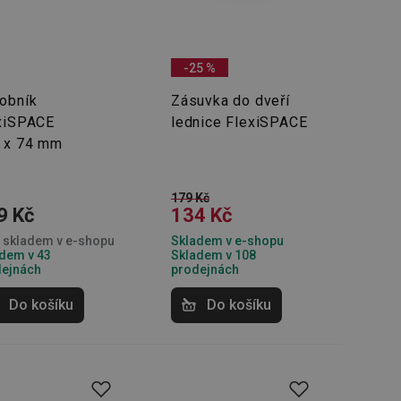
-25 %
obník
Zásuvka do dveří
xiSPACE
lednice FlexiSPACE
 x 74 mm
179 Kč
9 Kč
134 Kč
 skladem v e-shopu
Skladem v e-shopu
dem v 43
Skladem v 108
dejnách
prodejnách
Do košíku
Do košíku