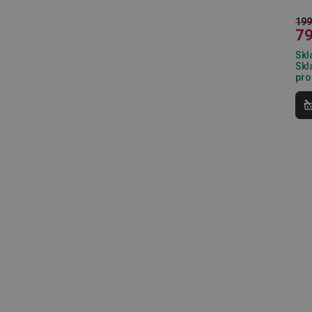
199
__cf_bm
79
Skl
Skl
CookieScriptConse
pro
FPGSID
__cf_bm
cjConsent
__rtbh.lid
OAU
__Secure-YNID