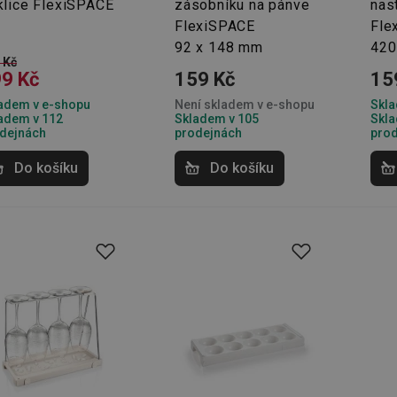
klice FlexiSPACE
zásobníku na pánve
nas
FlexiSPACE
Fle
92 x 148 mm
42
 Kč
9 Kč
159 Kč
15
adem v e-shopu
Není skladem v e-shopu
Skla
adem v 112
Skladem v 105
Skla
dejnách
prodejnách
pro
Do košíku
Do košíku