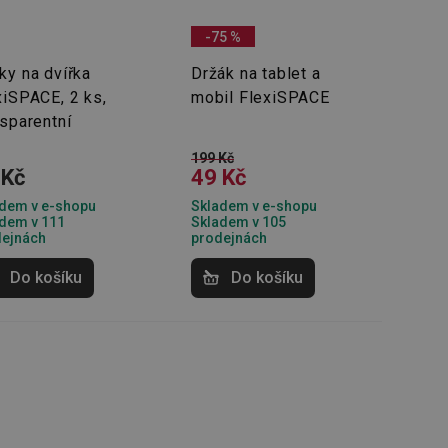
oho, jak uživatelé
e funkčnost
ovozu na několika
-75 %
držovat výkon v
ky na dvířka
Držák na tablet a
štěvníkovi. Používá
xiSPACE, 2 ks,
mobil FlexiSPACE
 optimalizovala
nsparentní
199 Kč
 Kč
49 Kč
i zařízení, která
oužívání a zlepšila
dem v e-shopu
Skladem v e-shopu
dem v 111
Skladem v 105
dejnách
prodejnách
Do košíku
Do košíku
rencí výkonnosti a
ormací o chování
jejich prohlížení
jichž cílem je
analytických údajů
tránky.
ormací o chování
ížeče webových
jichž cílem je
aného obsahu nebo
osobní údaje.