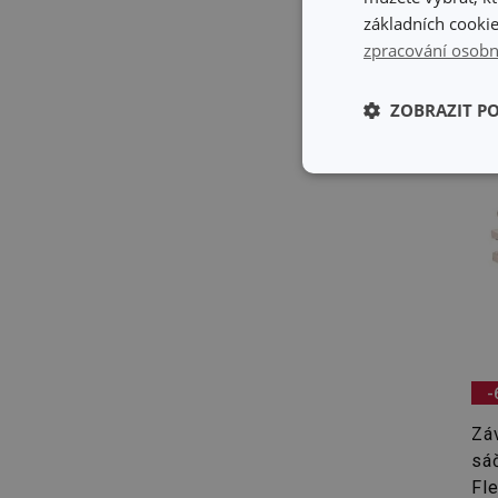
základních cookie
zpracování osobn
ZOBRAZIT P
Základní (fun
cookies
Základní (fun
Nezbytně nutné soubo
-
stránky nelze bez ne
Zá
Název
sá
Fl
shopsys_abc