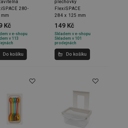
tavitelná
plechovky
xiSPACE 280-
FlexiSPACE
0 mm
284 x 125 mm
9 Kč
149 Kč
dem v e-shopu
Skladem v e-shopu
dem v 113
Skladem v 101
dejnách
prodejnách
Do košíku
Do košíku