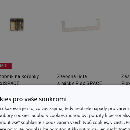
35 %
sobník na kořenky
Závěsná lišta
Zás
exiSPACE
s háčky FlexiSPACE
Fle
8 x 148 mm
30 cm
74 
ies pro vaše soukromí
 Kč
9 Kč
129 Kč
10
kazovali jen to, co vás zajímá, tedy neotřelé nápady pro vaření 
ubory cookies. Soubory cookies mohou být použity k personaliza
adem v e-shopu
Skladem v e-shopu
Skla
adem v 112
Skladem v 100
Skla
jmout vše“ souhlasíte s používáním všech typů cookies, v části „P
dejnách
prodejnách
pro
eré povolíte. Souhlas lze odmítnout kliknutím na „Jen nezbytné“ (n