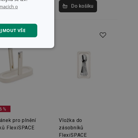
Do košíku
Do košíku
macích o
IJMOUT VŠE
kční soubory
kční soubory
 správa účtu. Webové
6 %
jánek pro plnění
Vložka do
ků FlexiSPACE
zásobníků
FlexiSPACE