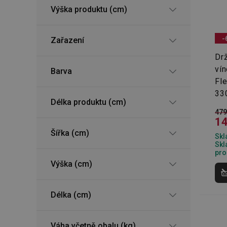
Výška produktu (cm)
-
Zařazení
Drž
ví
Barva
Fl
33
Délka produktu (cm)
479
14
Šířka (cm)
Skl
Skl
pro
Výška (cm)
Délka (cm)
Váha včetně obalu (kg)