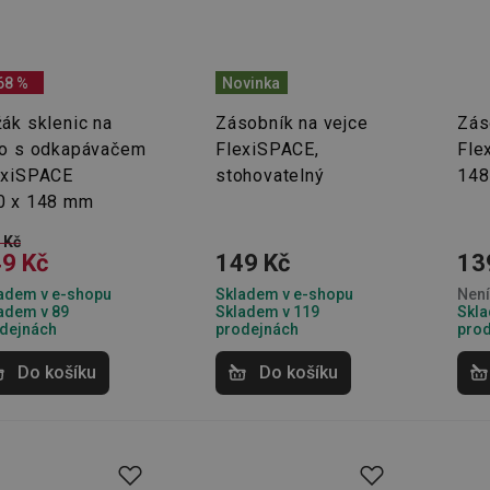
68 %
Novinka
ák sklenic na
Zásobník na vejce
Zás
no s odkapávačem
FlexiSPACE,
Fle
exiSPACE
stohovatelný
148
0 x 148 mm
 Kč
9 Kč
149 Kč
13
adem v e-shopu
Skladem v e-shopu
Není
adem v 89
Skladem v 119
Skla
dejnách
prodejnách
pro
Do košíku
Do košíku