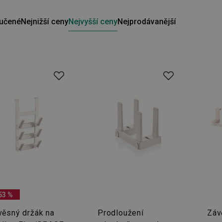
učené
Nejnižší ceny
Nejvyšší ceny
Nejprodávanější
53 %
věsný držák na
Prodloužení
Záv