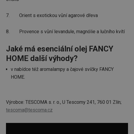
7. Orient s exotickou vůní agarové dřeva
8. Provence s vůní levandule, magnólie a lučního kvítí
Jaké má esenciální olej FANCY
HOME další výhody?
v nabídce též aromalampy a čajové svíčky FANCY
HOME.
Výrobce: TESCOMA s. r. o., U Tescomy 241, 760 01 Zlín;
tescoma@tescoma.cz