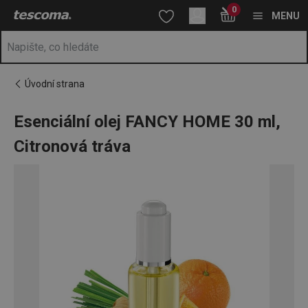
Nacházíte se na stránce Esenciální olej FANCY HOME 30 ml, Citr
0
Přejít na hlavní obsah
Přejít na vyhledávání
Přejít na navigaci
MENU
Úvodní strana
Esenciální olej FANCY HOME 30 ml,
Citronová tráva