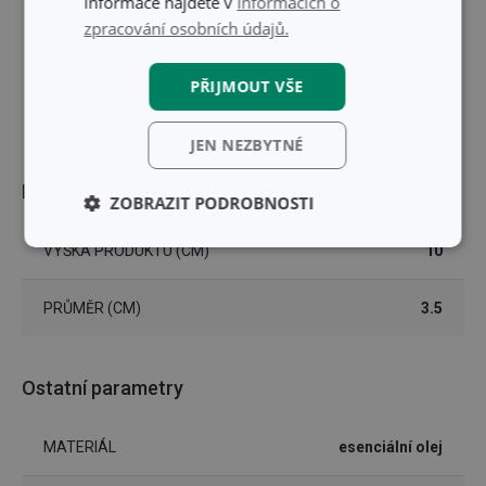
informace najdete v
Informacích o
zpracování osobních údajů.
PŘIJMOUT VŠE
JEN NEZBYTNÉ
Rozměry
ZOBRAZIT PODROBNOSTI
Základní
Analytické a
VÝŠKA PRODUKTU (CM)
10
(funkční) cookies
preferenční
cookies
PRŮMĚR (CM)
3.5
Marketingové
Funkční soubory
Ostatní parametry
cookies
MATERIÁL
esenciální olej