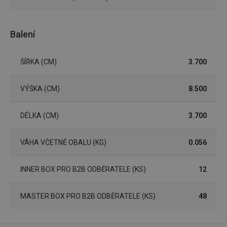
cookies
Balení
ŠÍŘKA (CM)
3.700
Základní (funkční) cookies
VÝŠKA (CM)
8.500
Analytické a preferenční cookies
Marketingové cookies
Funkční soubory
DÉLKA (CM)
3.700
Nezbytně nutné soubory cookie umožňují základní
funkce webových stránek, jako je přihlášení
uživatele a správa účtu. Webové stránky nelze bez
VÁHA VČETNĚ OBALU (KG)
0.056
nezbytně nutných souborů cookie správně používat.
Poskytovatel
/
INNER BOX PRO B2B ODBĚRATELE (KS)
Název
Vyprší
12
Popis
Doména
shopsys_abc
www.tescoma.cz
5 měsíců
4 týdny
MASTER BOX PRO B2B ODBĚRATELE (KS)
48
__cf_bm
29 minut
Tento 
Cloudflare Inc.
59 sekund
cookie 
.heureka.cz
používá