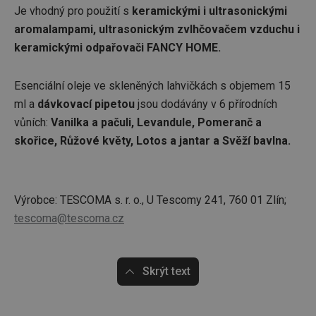
Je vhodný pro použití s
keramickými i ultrasonickými
aromalampami, ultrasonickým zvlhčovačem vzduchu i
keramickými odpařovači FANCY HOME.
Esenciální oleje ve skleněných lahvičkách s objemem 15
ml a
dávkovací pipetou
jsou dodávány v 6 přírodních
vůních:
Vanilka a pačuli, Levandule, Pomeranč a
skořice, Růžové květy, Lotos a jantar a Svěží bavlna.
Výrobce: TESCOMA s. r. o., U Tescomy 241, 760 01 Zlín;
tescoma@tescoma.cz
Skrýt text