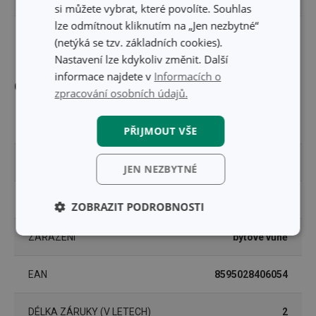
si můžete vybrat, které povolíte. Souhlas
lze odmítnout kliknutím na „Jen nezbytné“
PRŮMĚR (CM)
3
(netýká se tzv. základních cookies).
Nastavení lze kdykoliv změnit. Další
informace najdete v
Informacích o
Ostatní parametry
zpracování osobních údajů.
MATERIÁL
esenciální olej
PŘIJMOUT VŠE
PRODUKTOVÁ LINIE
FANCY HOME
JEN NEZBYTNÉ
TYP
vonný olej
ZOBRAZIT PODROBNOSTI
Základní
Analytické a
ZAŘAZENÍ
bytové vůně
(funkční) cookies
preferenční
cookies
EAN
8595028406054
DÉLKA ZÁRUKY (V LETECH)
2
Marketingové
Funkční soubory