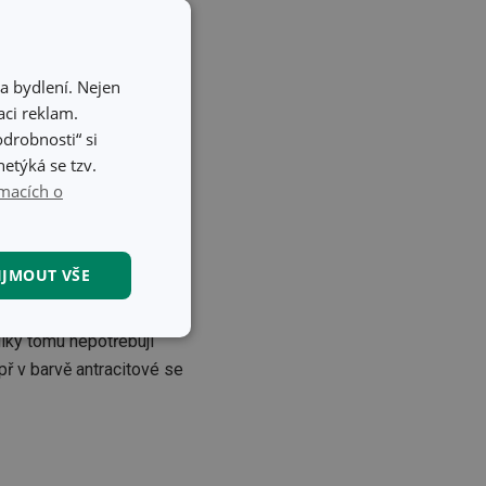
a bydlení. Nejen
ci reklam.
odrobnosti“ si
etýká se tzv.
macích o
IJMOUT VŠE
zhůru, po otočení zpět
kční soubory
díky tomu nepotřebují
ř v barvě antracitové se