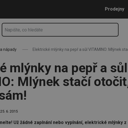
O: Mlýnek stačí otočit, mele opravdu...
Přejít na hlavní obsah
Přejít na vyhledávání
Přejít na navigaci
Prodejny
 a nápady
Elektrické mlýnky na pepř a sůl VITAMINO: Mlýnek sta
ké mlýnky na pepř a sůl
: Mlýnek stačí otočit
 sám!
25. 6. 2015
elte! Už žádné zapínání nebo vypínání, elektrické mlýnky 