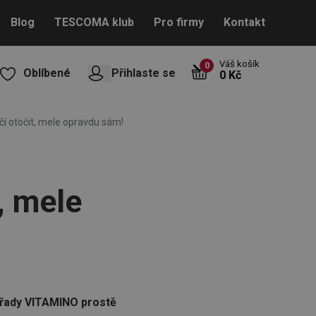
Blog
TESCOMA klub
Pro firmy
Kontakt
Váš košík
0
Oblíbené
Přihlaste se
0 Kč
čí otočit, mele opravdu sám!
, mele
z řady VITAMINO prostě