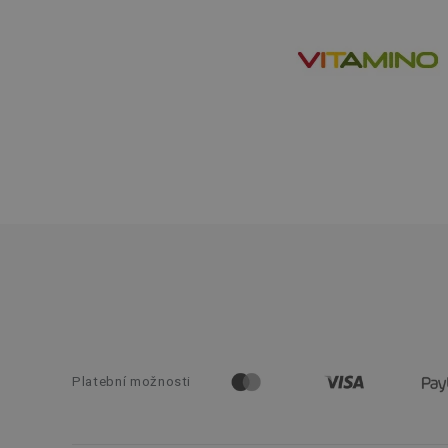
Základní (fun
Nezbytně nutné soubo
stránky nelze bez ne
Název
shopsys_abc
__cf_bm
CookieScriptConse
FPGSID
__cf_bm
Platební možnosti
cjConsent