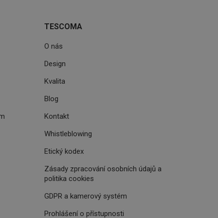
ke zlepšení
iřadí konkrétnímu
prohlížení.
TESCOMA
O nás
Design
oho, jak uživatelé
Kvalita
e funkčnost
ovozu na několika
Blog
držovat výkon v
ém
Kontakt
štěvníkovi. Používá
 optimalizovala
Whistleblowing
Etický kodex
i zařízení, která
Zásady zpracování osobních údajů a
oužívání a zlepšila
politika cookies
GDPR a kamerový systém
Prohlášení o přístupnosti