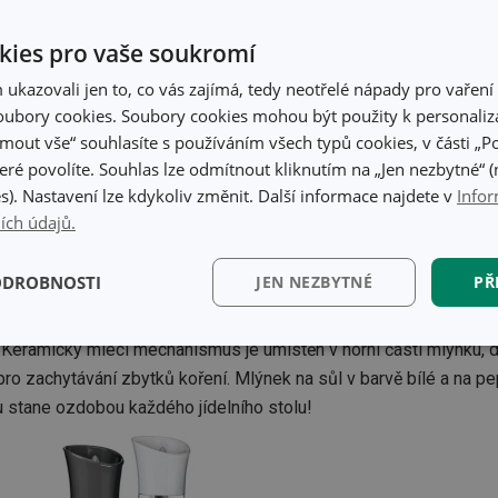
ies pro vaše soukromí
kazovali jen to, co vás zajímá, tedy neotřelé nápady pro vaření 
ubory cookies. Soubory cookies mohou být použity k personaliza
jmout vše“ souhlasíte s používáním všech typů cookies, v části „P
eré povolíte. Souhlas lze odmítnout kliknutím na „Jen nezbytné“ (n
s). Nastavení lze kdykoliv změnit. Další informace najdete v
Infor
ích údajů.
a“
ODROBNOSTI
JEN NEZBYTNÉ
PŘ
nat ani vypínat
-
začnou mlít automaticky při
otočení dnem v
kční)
Analytické a
Marketingové
Fun
. Keramický mlecí mechanismus je umístěn v horní části mlýnku, 
preferenční cookies
cookies
o zachytávání zbytků koření. Mlýnek na sůl v barvě bílé a na pep
 stane ozdobou každého jídelního stolu!