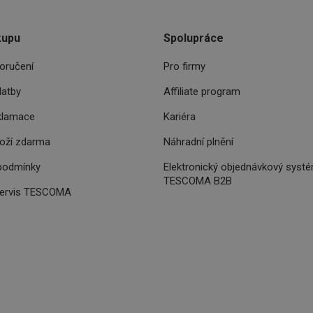
www.tescoma.cz
11 měsíců
Tento soubor cookie se používá k routingu a 
4 týdny
navigačních zkušeností uživatele tím, že je př
serveru a zajistí konzistentnější a efektivnější 
kupu
Spolupráce
.opera.com
11 měsíců
4 týdny
oručení
Pro firmy
.youtube.com
5 měsíců
latby
Affiliate program
4 týdny
.go.sonobi.com
Zavřením
Tento soubor cookie se používá ke sledování t
klamace
Kariéra
prohlížeče
interagují s webovými stránkami, což zajišťuj
vyvažování zátěže pro efektivní distribuci pr
boží zdarma
Náhradní plnění
serverech, aby bylo zajištěno, že web bude u
době vysokého provozu.
podmínky
Elektronický objednávkový syst
Zavřením
Zaregistruje, který serverový klastr slouží náv
NGINX Inc.
TESCOMA B2B
prohlížeče
se v kontextu s vyrovnáváním zatížení, aby se
bh.contextweb.com
uživatelská zkušenost.
servis TESCOMA
.api.foxentry.com
11 měsíců
4 týdny
.tescoma.cz
4 týdny 2
Tento cookie se používá k jedinečné identifikac
dny
mají přístup k webové stránce, aby sledovala p
uživatelskou zkušenost.