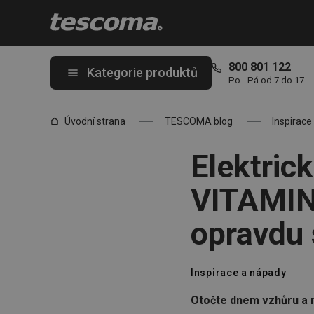
Nacházíte se na stránce Elektrické mlýnky na pepř a sůl VITAMIN
800 801 122
Kategorie produktů
Po - Pá od 7 do 17
Úvodní strana
TESCOMA blog
Inspirace
Elektric
VITAMINO
opravdu
Inspirace a nápady
Otočte dnem vzhůru a m