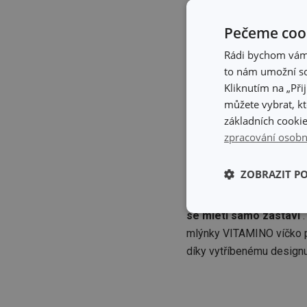
Pečeme cook
Rádi bychom vám u
to nám umožní so
Kliknutím na „Při
můžete vybrat, kt
základních cookie
zpracování osobn
Vzhůru „noham
ZOBRAZIT P
Mlýnky
nepotřebují zapí
Základní (fun
se mletí samo zastaví
cookies
mlýnky VITAMINO víčko pr
díky vytříbenému designu