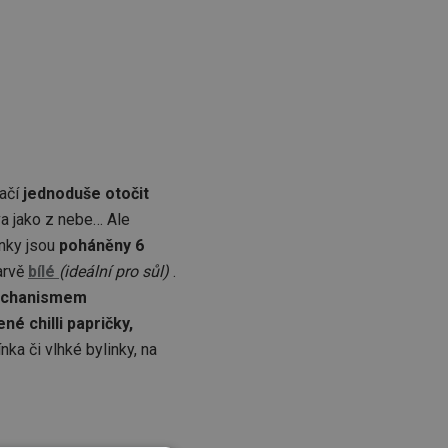
tačí
jednoduše otočit
va jako z nebe… Ale
ýnky jsou
poháněny 6
arvě
bílé
(ideální pro sůl)
.
echanismem
né chilli papričky,
ka či vlhké bylinky, na