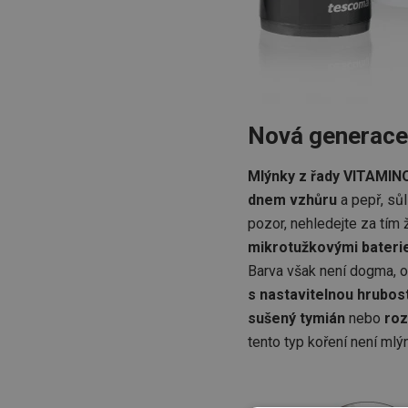
Nová generace
Mlýnky z řady VITAMI
dnem vzhůru
a pepř, sů
pozor, nehledejte za tím
mikrotužkovými bater
Barva však není dogma, o
s nastavitelnou hrubost
sušený tymián
nebo
ro
tento typ koření není mlý