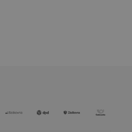
kční soubory
 správa účtu. Webové
zi lidmi a roboty.
vat platné zprávy o
cript.com k
 cookie
kie-Script.com
avu uživatelské
zi lidmi a roboty.
vat platné zprávy o
uhlasu uživatele