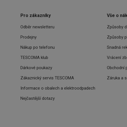
__rtbh.lid
Pro zákazníky
Vše o ná
OAU
Odběr newsletteru
Způsoby d
__Secure-YNID
Prodejny
Způsoby p
HAPLB8G
Nákup po telefonu
Snadná re
TESCOMA klub
Vrácení z
Dárkové poukazy
Obchodní 
INGRESSCOOKIE
Zákaznický servis TESCOMA
Záruka a 
clientToken
Informace o obalech a elektroodpadech
udid
Nejčastější dotazy