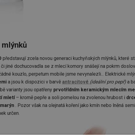
 mlýnků
NO
představují zcela novou generaci kuchyňských mlýnků, které s
l či jiné dochucovadla se z mlecí komory snášejí na pokrm doslo
 žádné kouzlo, perpetum mobile jsme nevynalezli... Elektrické ml
iemi
a jsou k dispozici v barvě
antracitové
(ideální pro pepř)
a b
bě varianty jsou opatřeny
prvotřídním keramickým mlecím m
í mletí
– kromě pepře a soli pomelou na zvolenou hrubost i
drce
zmarýn
. Pozor však na olejnatá koření jako kmín nebo lněná semín
nek určen.