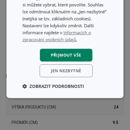
si můžete vybrat, které povolíte. Souhlas
lze odmítnout kliknutím na „Jen nezbytné“
(netýká se tzv. základních cookies).
Nastavení lze kdykoliv změnit. Další
informace najdete v
Informacích o
zpracování osobních údajů.
PŘIJMOUT VŠE
JEN NEZBYTNÉ
Rozměry
ZOBRAZIT PODROBNOSTI
OBJEM (L)
1
Základní
Analytické a
(funkční) cookies
preferenční
VÝŠKA PRODUKTU (CM)
24
cookies
PRŮMĚR (CM)
9.5