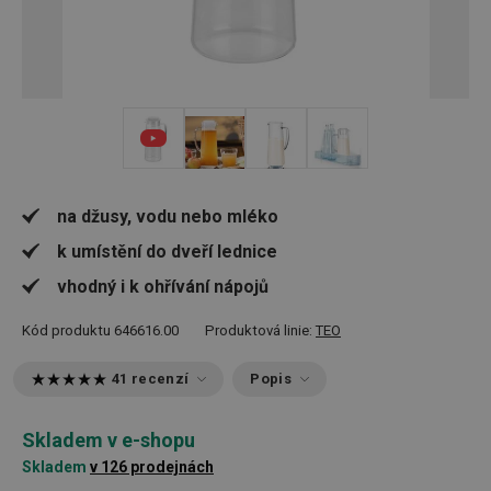
+ 2
na džusy, vodu nebo mléko
k umístění do dveří lednice
vhodný i k ohřívání nápojů
Kód produktu
646616.00
Produktová linie:
TEO
41 recenzí
Popis
Skladem v e-shopu
Skladem
v 126 prodejnách