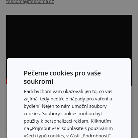
tescoma@tescoma.cz
Pečeme cookies pro vaše
soukromí
Rádi bychom vám ukazovali jen to, co vás
Skrýt text
zajímá, tedy neotřelé nápady pro vaření a
bydlení. Nejen to nám umožní soubory
cookies. Soubory cookies mohou být
použity k personalizaci reklam. Kliknutím
na „Přijmout vše“ souhlasíte s používáním
všech typů cookies, v části „Podrobnosti“