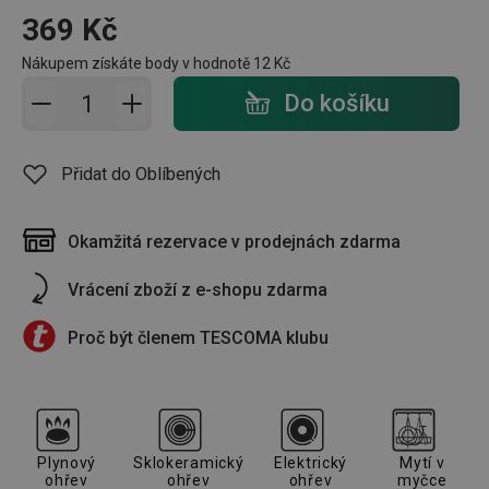
369 Kč
Nákupem získáte body v hodnotě
12 Kč
Přidat do košíku - počet
Do košíku
Přidat do Oblíbených
Okamžitá rezervace v prodejnách zdarma
Vrácení zboží z e-shopu zdarma
Proč být členem TESCOMA klubu
Plynový
Sklokeramický
Elektrický
Mytí v
ohřev
ohřev
ohřev
myčce