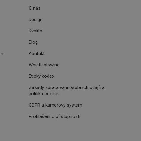
prohlížení.
O nás
Design
Kvalita
oho, jak uživatelé
Blog
e funkčnost
ovozu na několika
držovat výkon v
ém
Kontakt
Whistleblowing
štěvníkovi. Používá
 optimalizovala
Etický kodex
Zásady zpracování osobních údajů a
politika cookies
i zařízení, která
oužívání a zlepšila
GDPR a kamerový systém
Prohlášení o přístupnosti