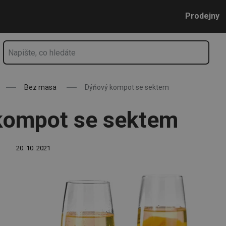
Přejít na hlavní obsah
Přejít na vyhledávání
Přejít na navigaci
Prodejny
Bez masa
Dýňový kompot se sektem
kompot se sektem
20. 10. 2021