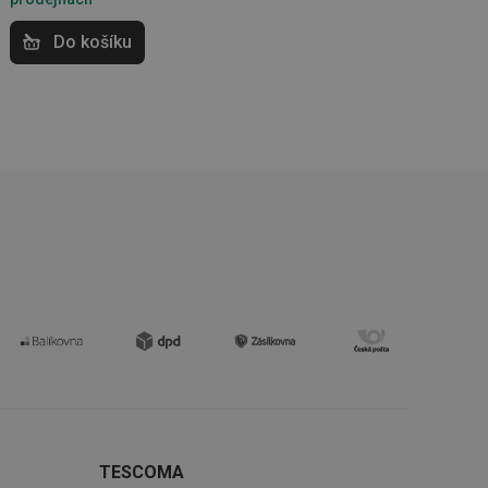
 správa účtu. Webové
Do košíku
zi lidmi a roboty.
vat platné zprávy o
cript.com k
 cookie
kie-Script.com
avu uživatelské
zi lidmi a roboty.
vat platné zprávy o
uhlasu uživatele
ke zlepšení
TESCOMA
iřadí konkrétnímu