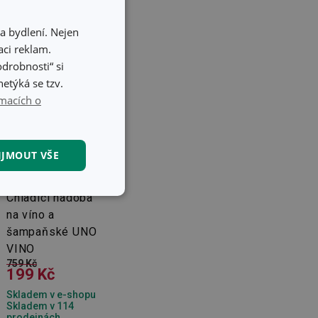
a bydlení. Nejen
ci reklam.
odrobnosti“ si
etýká se tzv.
macích o
IJMOUT VŠE
-73 %
Chladicí nádoba
kční soubory
na víno a
šampaňské UNO
VINO
759 Kč
199 Kč
Skladem v e-shopu
Skladem v 114
kční soubory
prodejnách