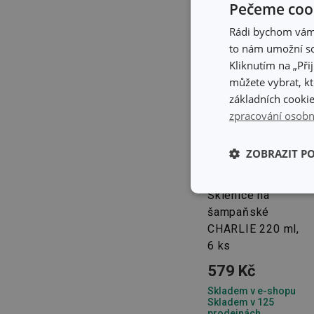
Pečeme cook
Rádi bychom vám u
to nám umožní so
Kliknutím na „Při
můžete vybrat, kt
základních cookie
zpracování osobn
ZOBRAZIT P
Sklenice na
Základní (fun
cookies
šampaňské
CHARLIE 220 ml,
6 ks
579 Kč
Skladem v e-shopu
Skladem v 125
Základní (fun
prodejnách