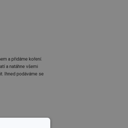
nem a přidáme koření.
atí a natáhne všemi
dit. Ihned podáváme se