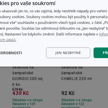
ies pro vaše soukromí
kazovali jen to, co vás zajímá, tedy neotřelé nápady pro vaření 
ubory cookies. Soubory cookies mohou být použity k personaliza
jmout vše“ souhlasíte s používáním všech typů cookies, v části „P
eré povolíte. Souhlas lze odmítnout kliknutím na „Jen nezbytné“ (n
s). Nastavení lze kdykoliv změnit. Další informace najdete v
Infor
ích údajů.
ODROBNOSTI
JEN NEZBYTNÉ
PŘ
-24 %
Sklenice na
Sklenice na
kční)
Analytické a
Marketingové
Fun
preferenční cookies
cookies
šampaňské
šampaňské
GIORGIO 200 ml,
CHARLIE 220 ml
6 ks
579 Kč
439 Kč
92 Kč
Skladem v e-shopu
Skladem v e-shopu
Skladem v 129
Skladem v 122
kční) cookies
Analytické a preferenční cookies
Marketingové cookies
Fun
prodejnách
prodejnách