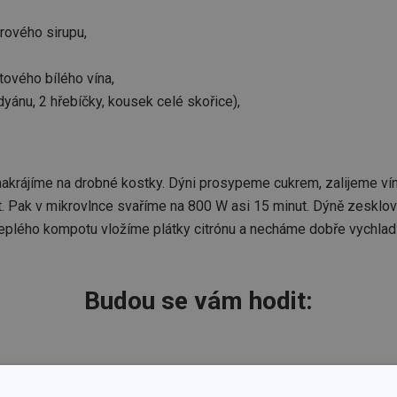
rového sirupu,
ového bílého vína,
yánu, 2 hřebíčky, kousek celé skořice),
akrájíme na drobné kostky. Dýni prosypeme cukrem, zalijeme ví
 Pak v mikrovlnce svaříme na 800 W asi 15 minut. Dýně zesklov
 teplého kompotu vložíme plátky citrónu a necháme dobře vychla
Budou se vám hodit: