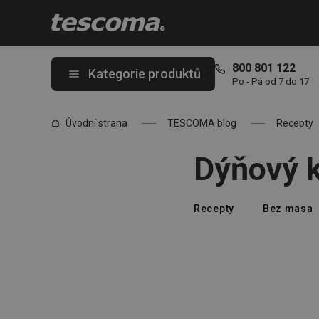
Nacházíte se na stránce Dýňový kompot se sektem
800 801 122
Kategorie produktů
Po - Pá od 7 do 17
Úvodní strana
TESCOMA blog
Recepty
Dýňový 
Recepty
Bez masa