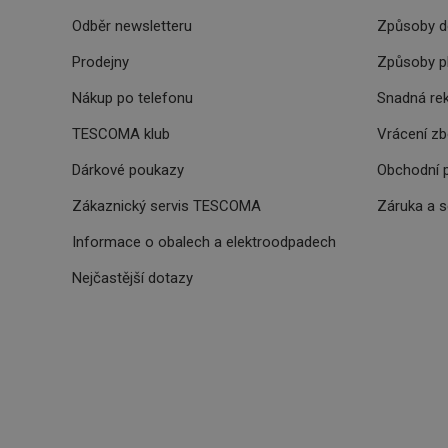
Odběr newsletteru
Způsoby d
OAU
Prodejny
Způsoby p
__Secure-YNID
Nákup po telefonu
Snadná re
HAPLB8G
TESCOMA klub
Vrácení z
Dárkové poukazy
Obchodní 
Zákaznický servis TESCOMA
Záruka a 
INGRESSCOOKIE
Informace o obalech a elektroodpadech
clientToken
Nejčastější dotazy
udid
Název
Název
Název