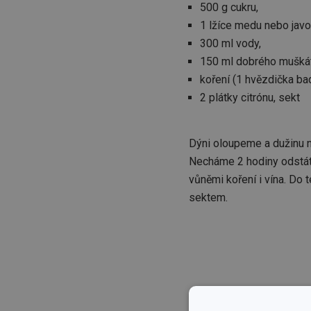
500 g cukru,
1 lžíce medu nebo javo
300 ml vody,
150 ml dobrého muškát
koření (1 hvězdička bad
2 plátky citrónu, sekt
Dýni oloupeme a dužinu n
Necháme 2 hodiny odstát.
vůněmi koření i vína. Do
sektem.