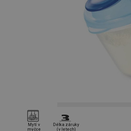
Mytí v
Délka záruky
myčce
(v letech)