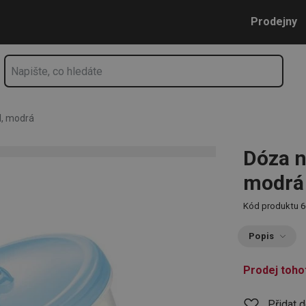
drá
Přejít na hlavní obsah
Přejít na vyhledávání
Přejít na navigaci
Prodejny
I, modrá
Dóza n
modrá
Kód produktu
6
Popis
Prodej toho
Přidat 