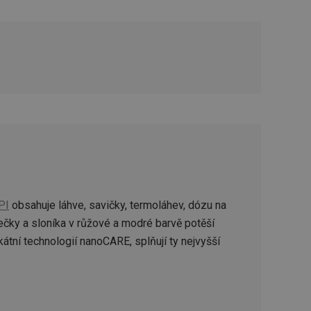
zi lidmi a roboty.
vat platné zprávy o
cript.com k
 cookie
kie-Script.com
avu uživatelské
zi lidmi a roboty.
vat platné zprávy o
uhlasu uživatele
PI
obsahuje láhve, savičky, termoláhev, dózu na
ke zlepšení
čky a sloníka v růžové a modré barvě potěší
iřadí konkrétnímu
prohlížení.
átní technologií nanoCARE, splňují ty nejvyšší