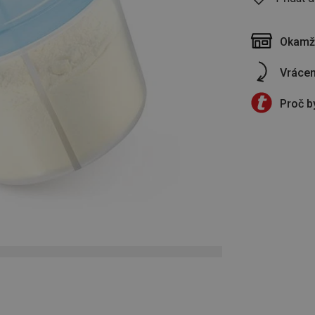
Okamži
Vrácen
Proč b