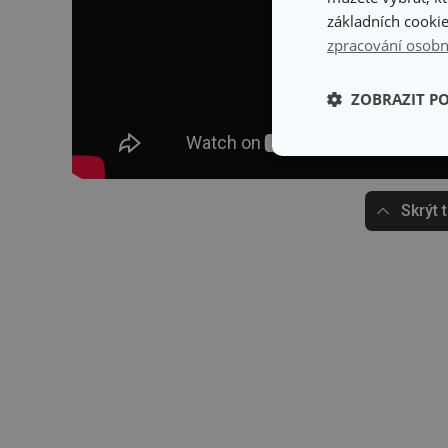
základních cookie
zpracování osobn
ZOBRAZIT P
Základní (fun
cookies
Skrýt 
Základní (fun
Nezbytně nutné soubo
stránky nelze bez ne
Název
shopsys_abc