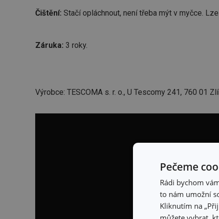
Čištění:
Stačí opláchnout, není třeba mýt v myčce. Lze 
Záruka:
3 roky.
Výrobce: TESCOMA s. r. o., U Tescomy 241, 760 01 Zlí
Pečeme cook
Rádi bychom vám u
to nám umožní so
Kliknutím na „Při
můžete vybrat, kt