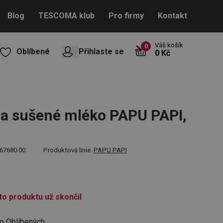
Blog
TESCOMA klub
Pro firmy
Kontakt
Váš košík
0
Oblíbené
Přihlaste se
0 Kč
a sušené mléko PAPU PAPI,
67680.00
Produktová linie:
PAPU PAPI
to produktu už skončil
do Oblíbených