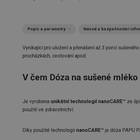
Popis a parametry
Návod a bezpečnostní inf
Vynikající pro uložení a přenášení až 3 porcí sušenéh
procházkách, cestování apod.
V čem Dóza na sušené mléko
Je vyrobena
unikátní technologií nanoCARE™
ze špi
použití ve zdravotnictví.
Díky použité technologii
nanoCARE™
je dóza PAPU P