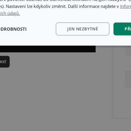
s). Nastavení lze kdykoliv změnit. Další informace najdete v
Infor
ích údajů.
Ba
ODROBNOSTI
JEN NEZBYTNÉ
PŘ
kční)
Analytické a
Marketingové
Fun
preferenční cookies
cookies
text
kční) cookies
Analytické a preferenční cookies
Marketingové cookies
Fun
ry cookie umožňují základní funkce webových stránek, jako je přihlášení uživatele a
zbytně nutných souborů cookie správně používat.
Poskytovatel
/
Vyprší
Popis
Doména
www.tescoma.cz
5 měsíců