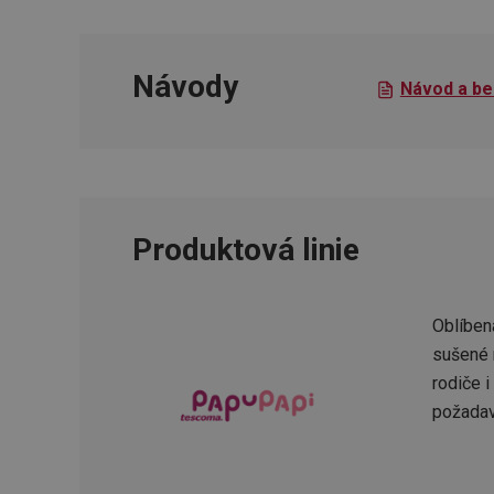
__cf_bm
Návody
Návod a be
CookieScriptConse
FPGSID
__cf_bm
Produktová linie
cjConsent
Oblíben
__rtbh.lid
sušené 
rodiče 
OAU
požadav
__Secure-YNID