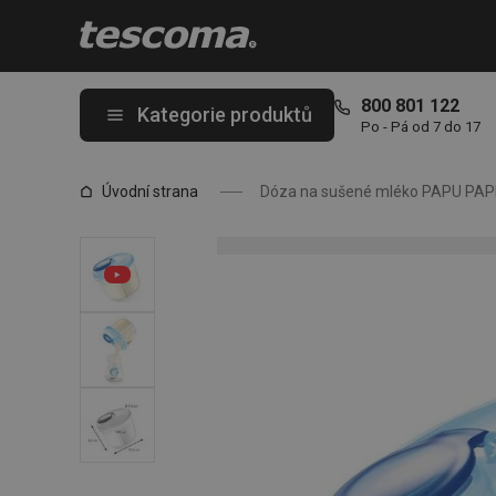
Nacházíte se na stránce Dóza na sušené mléko PAPU PAPI, mo
800 801 122
Kategorie produktů
Po - Pá od 7 do 17
Úvodní strana
Dóza na sušené mléko PAPU PAP