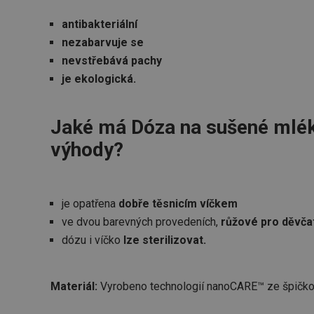
antibakteriální
nezabarvuje se
nevstřebává pachy
je ekologická.
Jaké má Dóza na sušené mlé
výhody?
je opatřena
dobře těsnicím víčkem
ve dvou barevných provedeních,
růžové pro děvča
dózu i víčko
lze sterilizovat.
Materiál:
Vyrobeno technologií nanoCARE™ ze špičko