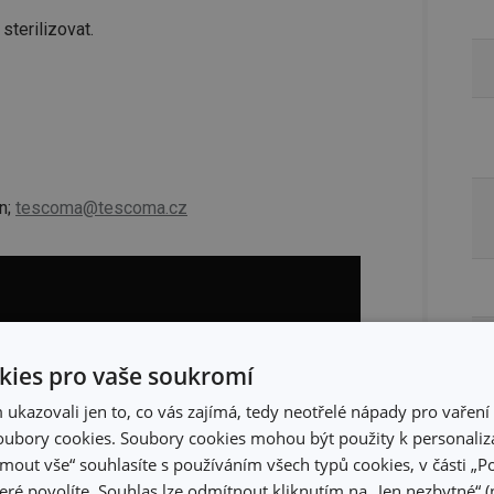
sterilizovat.
n;
tescoma@tescoma.cz
ies pro vaše soukromí
kazovali jen to, co vás zajímá, tedy neotřelé nápady pro vaření 
ubory cookies. Soubory cookies mohou být použity k personaliza
jmout vše“ souhlasíte s používáním všech typů cookies, v části „P
eré povolíte. Souhlas lze odmítnout kliknutím na „Jen nezbytné“ (n