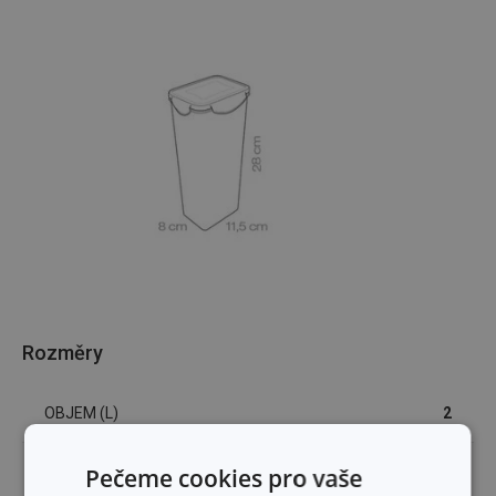
Rozměry
OBJEM (L)
2
ŠÍŘKA PRODUKTU (CM)
Pečeme cookies pro vaše
8