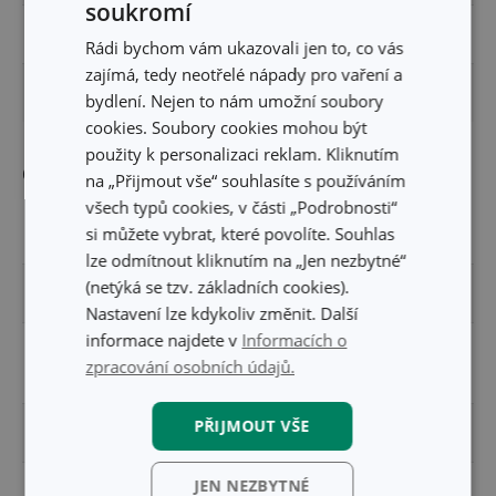
soukromí
VÝŠKA PRODUKTU (CM)
28
Rádi bychom vám ukazovali jen to, co vás
zajímá, tedy neotřelé nápady pro vaření a
DÉLKA PRODUKTU (CM)
11.5
bydlení. Nejen to nám umožní soubory
cookies. Soubory cookies mohou být
použity k personalizaci reklam. Kliknutím
Ostatní parametry
na „Přijmout vše“ souhlasíte s používáním
všech typů cookies, v části „Podrobnosti“
si můžete vybrat, které povolíte. Souhlas
MATERIÁL
plast, silikon
lze odmítnout kliknutím na „Jen nezbytné“
(netýká se tzv. základních cookies).
PRODUKTOVÁ LINIE
FRESHBOX
Nastavení lze kdykoliv změnit. Další
informace najdete v
Informacích o
potravinová
TYP
zpracování osobních údajů.
krabička
PŘIJMOUT VŠE
VHODNÉ DO LEDNICE
Ano
JEN NEZBYTNÉ
VHODNÉ DO MIKROVLNNÉ