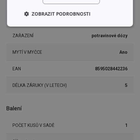
Ano
TROUBY
ZOBRAZIT PODROBNOSTI
VHODNÉ DO MRAZNIČKY
Ano
Základní
Analytické a
(funkční) cookies
preferenční
ZAŘAZENÍ
potravinové dózy
cookies
MYTÍ V MYČCE
Ano
Marketingové
Funkční soubory
cookies
EAN
8595028442236
DÉLKA ZÁRUKY (V LETECH)
5
Balení
Základní (funkční) cookies
Analytické a preferenční cookies
POČET KUSŮ V SADĚ
1
Marketingové cookies
Funkční soubory
Nezbytně nutné soubory cookie umožňují základní