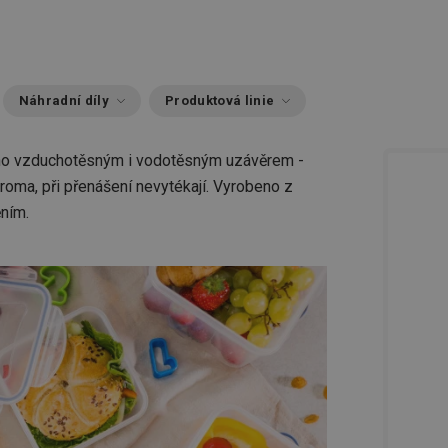
Náhradní díly
Produktová linie
třeno vzduchotěsným i vodotěsným uzávěrem -
aroma, při přenášení nevytékají. Vyrobeno z
ěním.