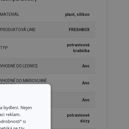
MATERIÁL
plast, silikon
PRODUKTOVÁ LINIE
FRESHBOX
potravinová
TYP
krabička
VHODNÉ DO LEDNICE
Ano
VHODNÉ DO MIKROVLNNÉ
Ano
TROUBY
VHODNÉ DO MRAZNIČKY
Ano
a bydlení. Nejen
ci reklam.
potravinové
ZAŘAZENÍ
odrobnosti“ si
dózy
etýká se tzv.