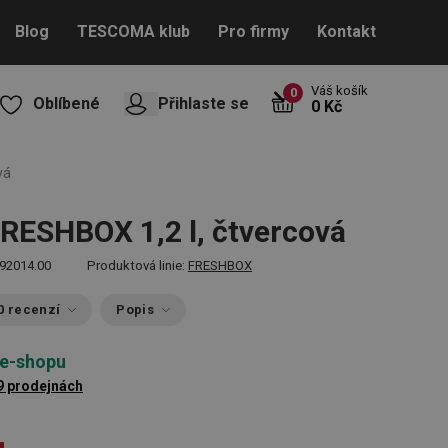
Blog
TESCOMA klub
Pro firmy
Kontakt
Váš košík
0
Oblíbené
Přihlaste se
0 Kč
vá
RESHBOX 1,2 l, čtvercová
92014.00
Produktová linie:
FRESHBOX
0 recenzí
Popis
 e-shopu
9 prodejnách