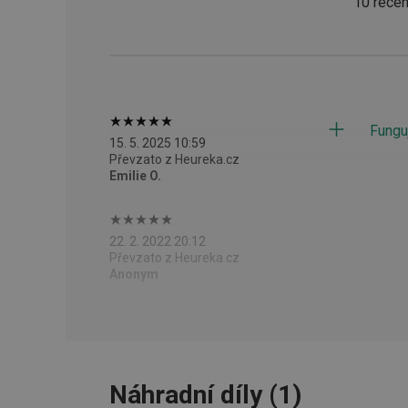
10 recen
HAPLB8G
INGRESSCOOKIE
Fungu
clientToken
15. 5. 2025 10:59
Převzato z Heureka.cz
udid
Emilie O.
22. 2. 2022 20:12
Převzato z Heureka.cz
Anonym
Název
Název
Název
cto_bundle
vivdocref
FPLC
cjevent_sc
cto_bundle
viewer_token
cjUser
Náhradní díly
(
1
)
cje