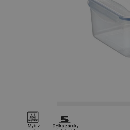
Mytí v
Délka záruky