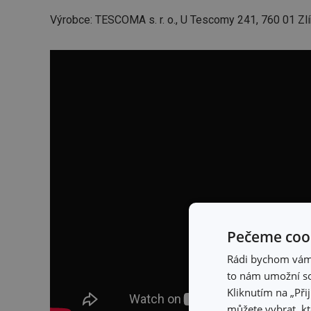
Výrobce: TESCOMA s. r. o., U Tescomy 241, 760 01 Zlí
Pečeme cook
Rádi bychom vám u
to nám umožní so
Kliknutím na „Při
můžete vybrat, kt