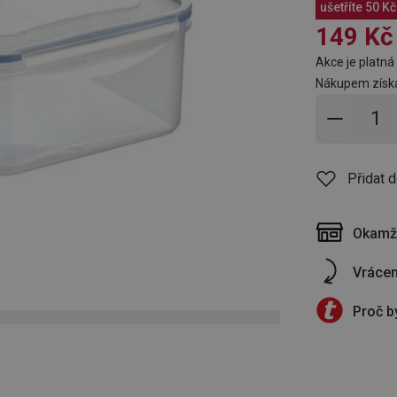
ušetříte
50 Kč
149 Kč
Akce je platná 
Nákupem získá
Přidat 
Přidat 
Okamži
Vrácen
Proč b