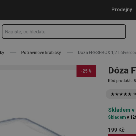
Přejít na hlavní obsah
Přejít na vyhledávání
Přejít na navigaci
Prodejny
čky
Potravinové krabičky
Dóza FRESHBOX 1,2 l, čtverco
Dóza F
-25 %
Kód produktu
8
1
Skladem v
Skladem
v 12
199 Kč