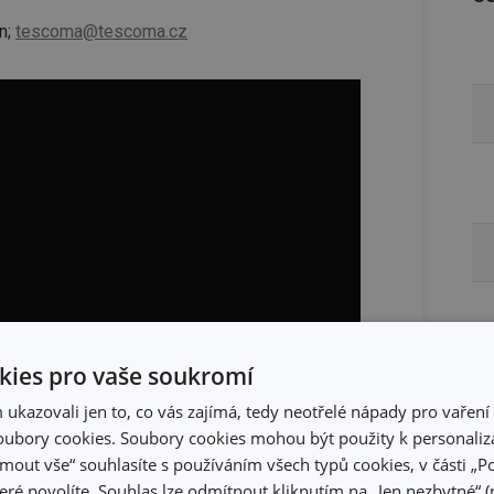
n;
tescoma@tescoma.cz
ies pro vaše soukromí
kazovali jen to, co vás zajímá, tedy neotřelé nápady pro vaření 
ubory cookies. Soubory cookies mohou být použity k personaliza
jmout vše“ souhlasíte s používáním všech typů cookies, v části „P
eré povolíte. Souhlas lze odmítnout kliknutím na „Jen nezbytné“ (n