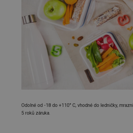
Odolné od -18 do +110° C, vhodné do ledničky, mrazni
5 roků záruka.