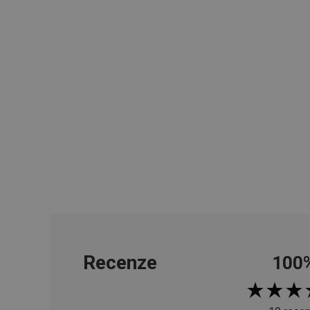
__cf_bm
CookieScriptConse
FPGSID
__cf_bm
cjConsent
__rtbh.lid
OAU
Recenze
100
__Secure-YNID