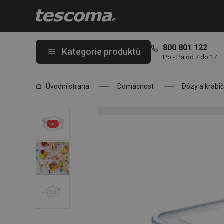
Nacházíte se na stránce Dóza FRESHBOX 1,2 l, čtvercová
800 801 122
Kategorie produktů
Po - Pá od 7 do 17
Úvodní strana
Domácnost
Dózy a krabi