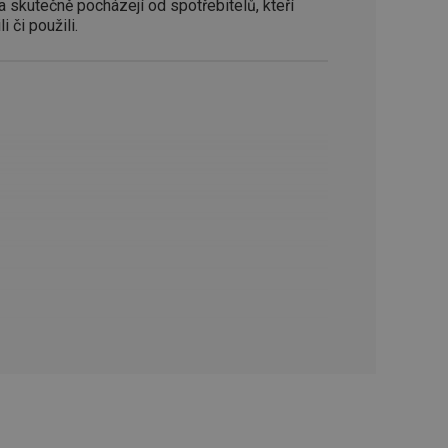
a skutečně pocházejí od spotřebitelů, kteří
oho, jak uživatelé
e funkčnost
i či použili.
ovozu na několika
držovat výkon v
štěvníkovi. Používá
 optimalizovala
i zařízení, která
oužívání a zlepšila
rencí výkonnosti a
ormací o chování
jejich prohlížení
jichž cílem je
analytických údajů
tránky.
ormací o chování
ížeče webových
jichž cílem je
aného obsahu nebo
osobní údaje.