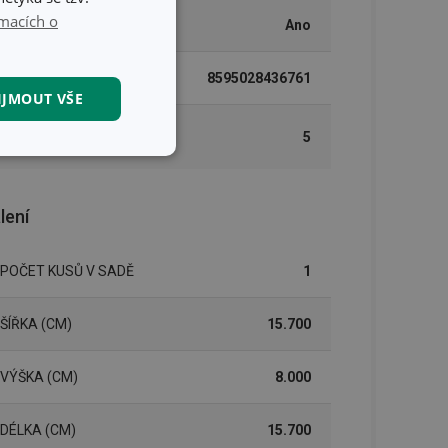
macích o
MYTÍ V MYČCE
Ano
EAN
8595028436761
IJMOUT VŠE
DÉLKA ZÁRUKY (V
5
LETECH)
kční soubory
lení
POČET KUSŮ V SADĚ
1
kční soubory
ŠÍŘKA (CM)
15.700
 správa účtu. Webové
VÝŠKA (CM)
8.000
DÉLKA (CM)
15.700