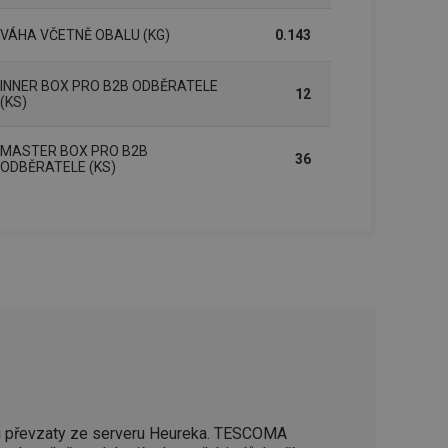
VÁHA VČETNĚ OBALU (KG)
0.143
zi lidmi a roboty.
vat platné zprávy o
INNER BOX PRO B2B ODBĚRATELE
12
cript.com k
(KS)
 cookie
kie-Script.com
MASTER BOX PRO B2B
36
ODBĚRATELE (KS)
avu uživatelské
zi lidmi a roboty.
vat platné zprávy o
uhlasu uživatele
ke zlepšení
iřadí konkrétnímu
prohlížení.
 převzaty ze serveru Heureka. TESCOMA