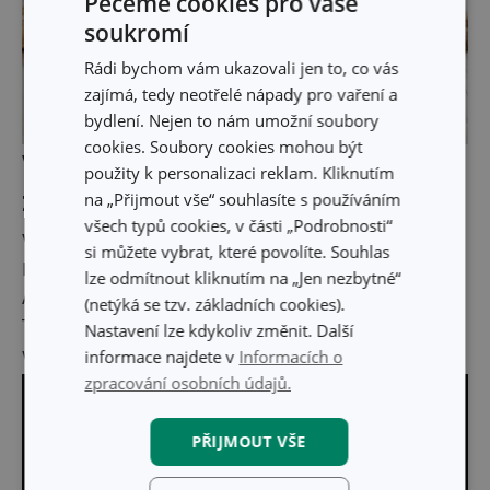
Pečeme cookies pro vaše
soukromí
Rádi bychom vám ukazovali jen to, co vás
zajímá, tedy neotřelé nápady pro vaření a
bydlení. Nejen to nám umožní soubory
cookies. Soubory cookies mohou být
Vůně osvěžující domov osvěží a
použity k personalizaci reklam. Kliknutím
zklidní vaši mysl
na „Přijmout vše“ souhlasíte s používáním
všech typů cookies, v části „Podrobnosti“
Všechny si můžete pořídit v mnoha vůních, namátkou
si můžete vybrat, které povolíte. Souhlas
Mojito, Provence, Citronová tráva, Exotické koření nebo
lze odmítnout kliknutím na „Jen nezbytné“
Arganové květy.
(netýká se tzv. základních cookies).
Tak neváhejte a podívejte se na veškeré naše osvěžovače
Nastavení lze kdykoliv změnit. Další
vzduchu na:
https://www.tescoma.cz/vune-do-bytu
informace najdete v
Informacích o
zpracování osobních údajů.
PŘIJMOUT VŠE