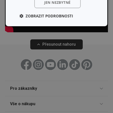
JEN NEZBYTNÉ
ZOBRAZIT PODROBNOSTI
Základní
Analytické a
(funkční) cookies
preferenční
cookies
Přesunout nahoru
Marketingové
Funkční soubory
cookies
Pro zákazníky
Základní (funkční) cookies
Odběr newsletteru
Analytické a preferenční cookies
Vše o nákupu
Marketingové cookies
Funkční soubory
Prodejny