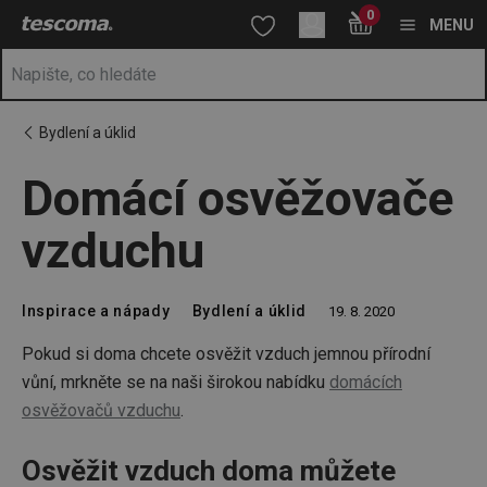
Nacházíte se na stránce Domácí osvěžovače vzduchu
0
Přejít na hlavní obsah
Přejít na vyhledávání
Přejít na navigaci
MENU
Bydlení a úklid
Domácí osvěžovače
vzduchu
Inspirace a nápady
Bydlení a úklid
19. 8. 2020
Pokud si doma chcete osvěžit vzduch jemnou přírodní
vůní, mrkněte se na naši širokou nabídku
domácích
osvěžovačů vzduchu
.
Osvěžit vzduch doma můžete