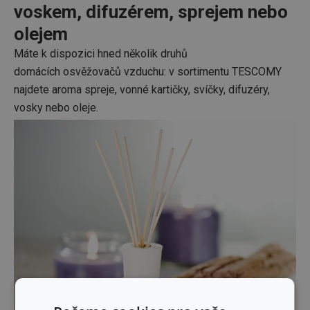
voskem, difuzérem, sprejem nebo
olejem
Máte k dispozici hned několik druhů
domácích osvěžovačů vzduchu: v sortimentu TESCOMY
najdete aroma spreje, vonné kartičky, svíčky, difuzéry,
vosky nebo oleje.