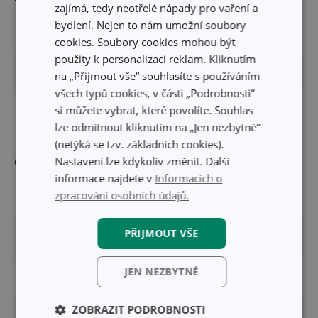
zajímá, tedy neotřelé nápady pro vaření a
bydlení. Nejen to nám umožní soubory
ŠÍŘKA PRODUKTU (CM)
9.8
cookies. Soubory cookies mohou být
použity k personalizaci reklam. Kliknutím
VÝŠKA PRODUKTU (CM)
12.7
na „Přijmout vše“ souhlasíte s používáním
všech typů cookies, v části „Podrobnosti“
si můžete vybrat, které povolíte. Souhlas
DÉLKA PRODUKTU (CM)
7.8
lze odmítnout kliknutím na „Jen nezbytné“
(netýká se tzv. základních cookies).
Nastavení lze kdykoliv změnit. Další
Ostatní parametry
informace najdete v
Informacích o
zpracování osobních údajů.
MATERIÁL
plast
PŘIJMOUT VŠE
PRODUKTOVÁ LINIE
LAGOON
JEN NEZBYTNÉ
TYP
dávkovač mýdla
ZOBRAZIT PODROBNOSTI
ZAŘAZENÍ
koupelna