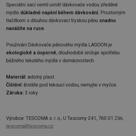
Speciální sací ventil uvnitř dávkovače vodou zředěné
mýdlo
důkladně napění během dávkování.
Prostorným
tlačítkem s dlouhou dávkovací tryskou pěnu
snadno
nanášíte na ruce
.
Používání Dávkovače pěnového mýdla LAGOON je
ekologické a úsporné
, dlouhodobě snižuje spotřebu
běžného tekutého mýdla v domácnostech.
Materiál: o
dolný plast.
Čištění: č
istěte pod tekoucí vodou, nemyjte v myčce.
Záruka:
3 roky.
Výrobce: TESCOMA s. r. o., U Tescomy 241, 760 01 Zlín;
tescoma@tescoma.cz