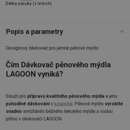
Délka záruky (v letech)
Popis a parametry
Designový dávkovač pro jemné pěnové mýdlo
Čím Dávkovač pěnového mýdla
LAGOON vyniká?
Slouží pro
přípravu kvalitního pěnového mýdla
a jeho
pohodlné dávkování
v
koupelně
. Pěnové mýdlo
vyrobíte
snadno
smícháním běžného tekutého mýdla s vodou
přímo v dávkovači LAGOON.