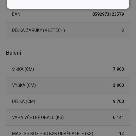
Základní
Analytické a
(funkční) cookies
preferenční
EAN
8592973123579
cookies
DÉLKA ZÁRUKY (V LETECH)
3
Marketingové
Funkční soubory
cookies
Balení
ŠÍŘKA (CM)
7.900
VÝŠKA (CM)
12.900
Základní (funkční) cookies
Analytické a preferenční cookies
DÉLKA (CM)
9.700
Marketingové cookies
Funkční soubory
VÁHA VČETNĚ OBALU (KG)
0.141
Nezbytně nutné soubory cookie umožňují základní
funkce webových stránek, jako je přihlášení
uživatele a správa účtu. Webové stránky nelze bez
nezbytně nutných souborů cookie správně používat.
MASTER BOX PRO B2B ODBĚRATELE (KS)
12