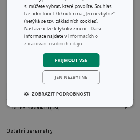
si můžete vybrat, které povolíte. Souhlas
lze odmítnout kliknutím na „Jen nezbytné“
(netýká se tzv. základních cookies).
Nastavení lze kdykoliv změnit. Další
informace najdete v
Informacích o
zpracování osobních údajů.
Rozměry
PŘIJMOUT VŠE
ŠÍŘKA PRODUKTU (CM)
10.5
JEN NEZBYTNÉ
VÝŠKA PRODUKTU (CM)
11
ZOBRAZIT PODROBNOSTI
Základní
Analytické a
DÉLKA PRODUKTU (CM)
16
(funkční) cookies
preferenční
cookies
Ostatní parametry