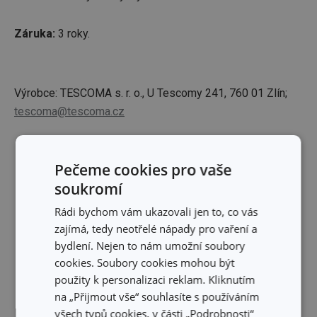
Záruka:
3 roky.
Výrobce: TESCOMA s. r. o., U Tescomy 241, 760 01 Zlín;
tescoma@tescoma.cz
Skrýt text
Pečeme cookies pro vaše
soukromí
Rádi bychom vám ukazovali jen to, co vás
zajímá, tedy neotřelé nápady pro vaření a
bydlení. Nejen to nám umožní soubory
cookies. Soubory cookies mohou být
použity k personalizaci reklam. Kliknutím
na „Přijmout vše“ souhlasíte s používáním
všech typů cookies, v části „Podrobnosti“