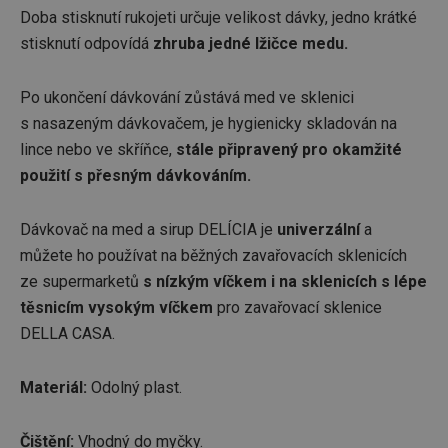
Doba stisknutí rukojeti určuje velikost dávky, jedno krátké
stisknutí odpovídá
zhruba jedné lžičce medu.
Po ukončení dávkování zůstává med ve sklenici
s nasazeným dávkovačem, je hygienicky skladován na
lince nebo ve skříňce,
stále připravený pro okamžité
použití s přesným dávkováním.
Dávkovač na med a sirup DELÍCIA je
univerzální
a
můžete ho používat na běžných zavařovacích sklenicích
ze supermarketů
s nízkým víčkem i na sklenicích s lépe
těsnicím vysokým víčkem
pro zavařovací sklenice
DELLA CASA.
Materiál:
Odolný plast.
Čištění:
Vhodný do myčky.