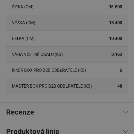
používá
rozliše
ŠÍŘKA (CM)
15.800
lidmi a
To je p
přínosn
bylo m
VÝŠKA (CM)
18.400
podáva
platné 
o použí
jejich
DÉLKA (CM)
10.400
webov
stránek
VÁHA VČETNĚ OBALU (KG)
0.163
CookieScriptConsent
1 měsíc
Tento 
CookieScript
cookie 
www.tescoma.cz
služba 
zásadách ochrany soukromí společnosti Google
Script.
INNER BOX PRO B2B ODBĚRATELE (KS)
6
zapama
předvo
souhlas
soubor
MASTER BOX PRO B2B ODBĚRATELE (KS)
48
cookie
návštěv
nutné, 
banner
Cookie
Script.
Recenze
fungov
správně
FPGSID
30 minut
Tento 
Google
Produktová linie
cookie 
.tescoma.cz