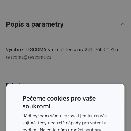
Popis a parametry
Výrobce: TESCOMA s. r. o., U Tescomy 241, 760 01 Zlín;
tescoma@tescoma.cz
Balení
Pečeme cookies pro vaše
ŠÍŘKA (CM)
49.600
soukromí
Rádi bychom vám ukazovali jen to, co vás
VÝŠKA (CM)
0.100
zajímá, tedy neotřelé nápady pro vaření a
bydlení. Nejen to nám umožní soubory