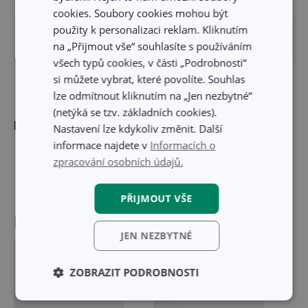
DÉLKA (CM)
55.000
cookies. Soubory cookies mohou být
použity k personalizaci reklam. Kliknutím
VÁHA VČETNĚ OBALU (KG)
0.050
na „Přijmout vše“ souhlasíte s používáním
všech typů cookies, v části „Podrobnosti“
MASTER BOX PRO B2B ODBĚRATELE (KS)
10
si můžete vybrat, které povolíte. Souhlas
lze odmítnout kliknutím na „Jen nezbytné“
(netýká se tzv. základních cookies).
Další parametry
Nastavení lze kdykoliv změnit. Další
informace najdete v
Informacích o
zpracování osobních údajů.
PŘIJMOUT VŠE
Naposledy navštívené produkty
JEN NEZBYTNÉ
ZOBRAZIT PODROBNOSTI
Základní
Analytické a