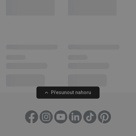
(funkční) cookies
preferenční
cookies
Marketingové
Funkční soubory
cookies
Základní (funkční) cookies
Analytické a preferenční cookies
Přesunout nahoru
Marketingové cookies
Funkční soubory
Nezbytně nutné soubory cookie umožňují základní
funkce webových stránek, jako je přihlášení
uživatele a správa účtu. Webové stránky nelze bez
nezbytně nutných souborů cookie správně používat.
Poskytovatel
/
Název
Vyprší
Popis
Doména