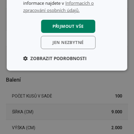
TYP
cukrářské košíčky
informace najdete v
Informacích o
zpracování osobních údajů.
zdobení dortů a
ZAŘAZENÍ
cukroví
PŘIJMOUT VŠE
EAN
8595028478402
JEN NEZBYTNÉ
DÉLKA ZÁRUKY (V
2
ZOBRAZIT PODROBNOSTI
LETECH)
Základní
Analytické a
(funkční) cookies
preferenční
Balení
cookies
POČET KUSŮ V SADĚ
100
Marketingové
Funkční soubory
cookies
ŠÍŘKA (CM)
9.000
VÝŠKA (CM)
2.000