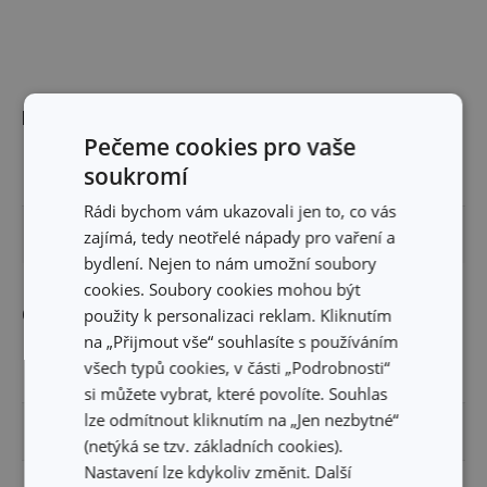
Rozměry
Pečeme cookies pro vaše
soukromí
VÝŠKA PRODUKTU (CM)
2.5
Rádi bychom vám ukazovali jen to, co vás
PRŮMĚR (CM)
4
zajímá, tedy neotřelé nápady pro vaření a
bydlení. Nejen to nám umožní soubory
cookies. Soubory cookies mohou být
Ostatní parametry
použity k personalizaci reklam. Kliknutím
na „Přijmout vše“ souhlasíte s používáním
všech typů cookies, v části „Podrobnosti“
MATERIÁL
potravinářský papír
si můžete vybrat, které povolíte. Souhlas
lze odmítnout kliknutím na „Jen nezbytné“
PRODUKTOVÁ LINIE
DELÍCIA
(netýká se tzv. základních cookies).
Nastavení lze kdykoliv změnit. Další