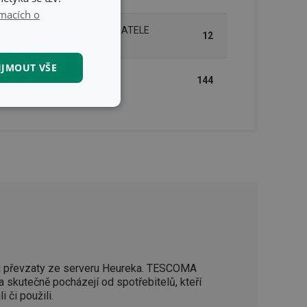
macích o
INNER BOX PRO B2B ODBĚRATELE
12
(KS)
IJMOUT VŠE
MASTER BOX PRO B2B
144
ODBĚRATELE (KS)
kční soubory
kční soubory
 správa účtu. Webové
 převzaty ze serveru Heureka. TESCOMA
a skutečně pocházejí od spotřebitelů, kteří
i či použili.