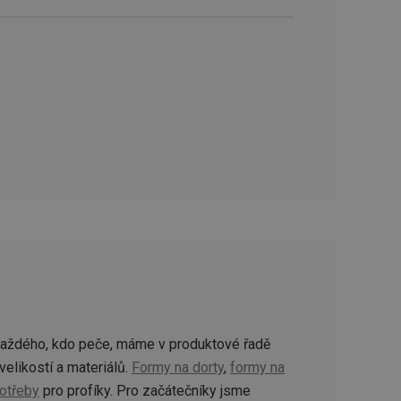
zi lidmi a roboty.
vat platné zprávy o
cript.com k
 cookie
kie-Script.com
avu uživatelské
zi lidmi a roboty.
vat platné zprávy o
uhlasu uživatele
ke zlepšení
iřadí konkrétnímu
prohlížení.
každého, kdo peče, máme v produktové řadě
velikostí a materiálů.
Formy na dorty
,
formy na
otřeby
pro profíky. Pro začátečníky jsme