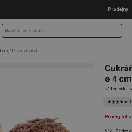
 100 ks, ke kávě
Přejít na hlavní obsah
Přejít na vyhledávání
Přejít na navigaci
Prodejny
4 cm, 100 ks, ke kávě
Cukrář
ø 4 cm
Kód produktu
6
1
Prodej toho
Přidat 