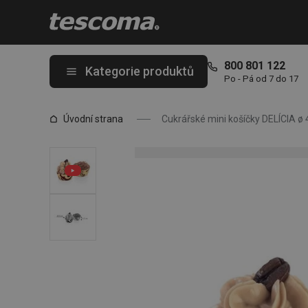
Nacházíte se na stránce Cukrářské mini košíčky DELÍCIA ø 4 cm,
800 801 122
Kategorie produktů
Po - Pá od 7 do 17
Úvodní strana
Cukrářské mini košíčky DELÍCIA ø 