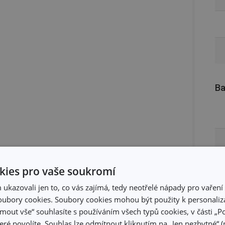
Ba
ies pro vaše soukromí
kazovali jen to, co vás zajímá, tedy neotřelé nápady pro vaření 
ubory cookies. Soubory cookies mohou být použity k personaliza
jmout vše“ souhlasíte s používáním všech typů cookies, v části „P
eré povolíte. Souhlas lze odmítnout kliknutím na „Jen nezbytné“ (n