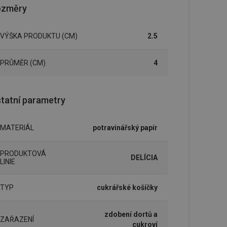
ozměry
VÝŠKA PRODUKTU (CM)
2.5
PRŮMĚR (CM)
4
tatní parametry
MATERIÁL
potravinářský papír
PRODUKTOVÁ
DELÍCIA
LINIE
TYP
cukrářské košíčky
zdobení dortů a
ZAŘAZENÍ
cukroví