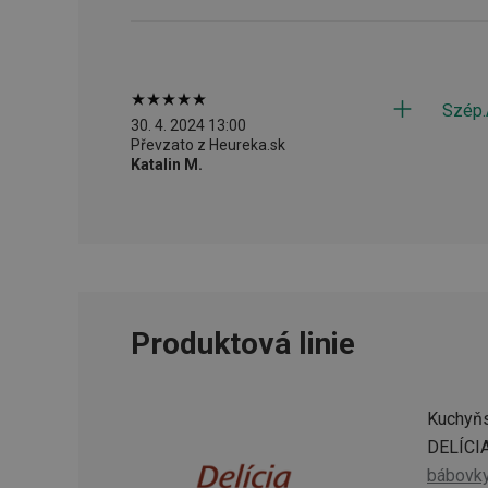
__cf_bm
CookieScriptConse
Szép.
30. 4. 2024 13:00
Převzato z Heureka.sk
Katalin M.
FPGSID
__cf_bm
cjConsent
Produktová linie
__rtbh.lid
OAU
Kuchyňs
DELÍCIA
__Secure-YNID
bábovk