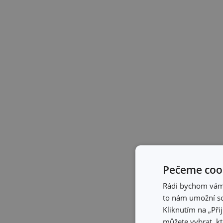
Pečeme cook
Rádi bychom vám u
to nám umožní so
Kliknutím na „Při
můžete vybrat, kt