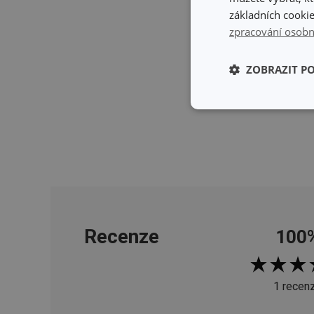
základních cookie
zpracování osobn
ZOBRAZIT P
Základní (fun
cookies
Základní (fun
Recenze
100
Nezbytně nutné soubo
stránky nelze bez ne
Název
1 recen
shopsys_abc