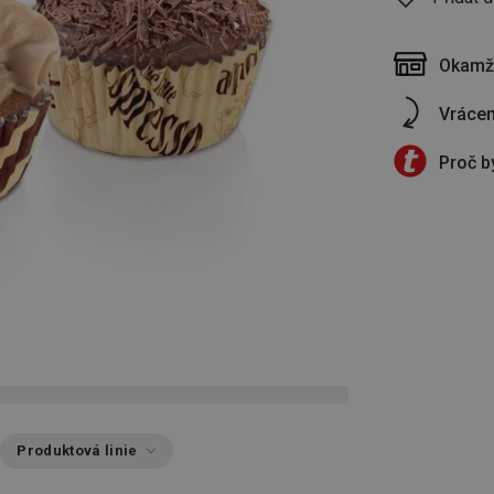
Okamži
Vrácen
Proč b
Produktová linie