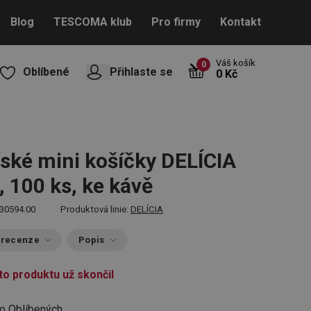
Blog
TESCOMA klub
Pro firmy
Kontakt
Váš košík
0
Oblíbené
Přihlaste se
0 Kč
ské mini košíčky DELÍCIA
, 100 ks, ke kávě
30594.00
Produktová linie:
DELÍCIA
 recenze
Popis
to produktu už skončil
do Oblíbených