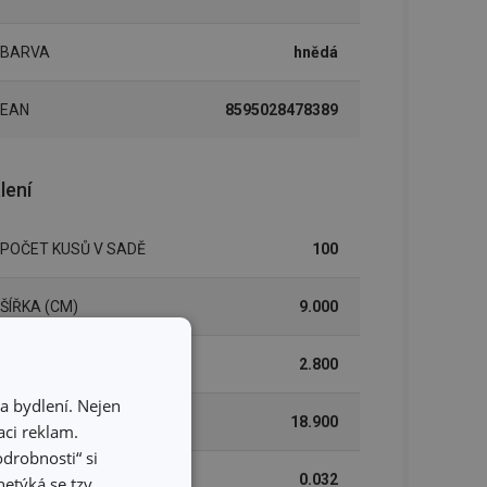
BARVA
hnědá
EAN
8595028478389
lení
POČET KUSŮ V SADĚ
100
ŠÍŘKA (CM)
9.000
VÝŠKA (CM)
2.800
a bydlení. Nejen
DÉLKA (CM)
18.900
ci reklam.
odrobnosti“ si
VÁHA VČETNĚ OBALU (KG)
0.032
etýká se tzv.