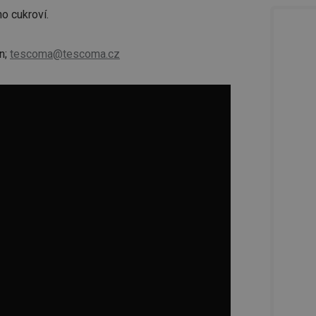
ho cukroví.
n;
tescoma@tescoma.cz