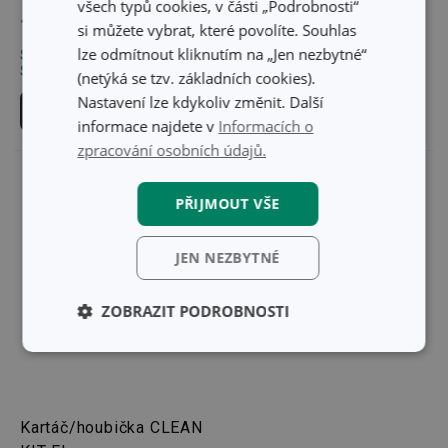
všech typů cookies, v části „Podrobnosti“
109 Kč
129 Kč
si můžete vybrat, které povolíte. Souhlas
lze odmítnout kliknutím na „Jen nezbytné“
Skladem v e-shopu
Skladem v e-shopu
Skladem v 126 prodejnách
Skladem v 126 prodejnách
(netýká se tzv. základních cookies).
Nastavení lze kdykoliv změnit. Další
Do košíku
Do košíku
informace najdete v
Informacích o
zpracování osobních údajů.
PŘIJMOUT VŠE
JEN NEZBYTNÉ
ZOBRAZIT PODROBNOSTI
Základní
Analytické a
(funkční) cookies
preferenční
cookies
Kartáč/houbička CLEAN