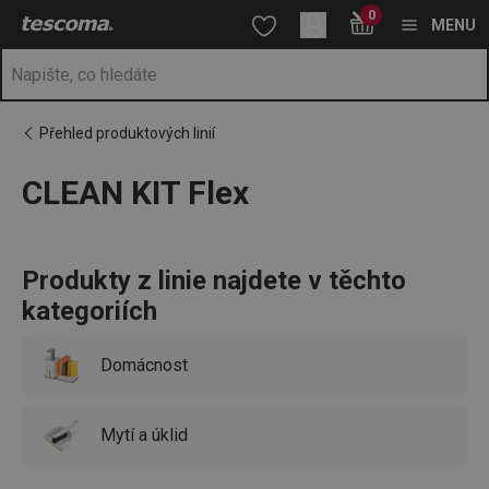
Nacházíte se na stránce CLEAN KIT Flex
0
Přejít na hlavní obsah
Přejít na vyhledávání
Přejít na navigaci
MENU
Přehled produktových linií
CLEAN KIT Flex
Produkty z linie najdete v těchto
kategoriích
Domácnost
Mytí a úklid