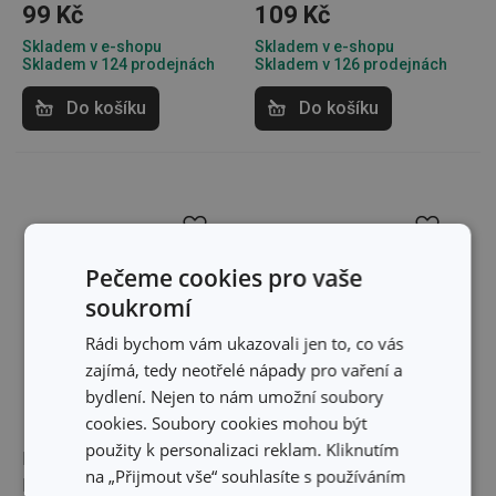
99 Kč
109 Kč
Skladem v e-shopu
Skladem v e-shopu
Skladem v 124 prodejnách
Skladem v 126 prodejnách
Do košíku
Do košíku
Pečeme cookies pro vaše
soukromí
Rádi bychom vám ukazovali jen to, co vás
zajímá, tedy neotřelé nápady pro vaření a
bydlení. Nejen to nám umožní soubory
cookies. Soubory cookies mohou být
použity k personalizaci reklam. Kliknutím
Kartáč na láhve CLEAN
Houbička silikonová
na „Přijmout vše“ souhlasíte s používáním
KIT Flex
CLEAN KIT Flex