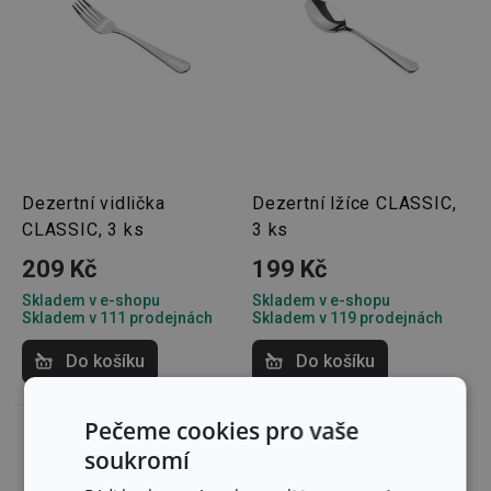
Dezertní vidlička
Dezertní lžíce CLASSIC,
CLASSIC, 3 ks
3 ks
209 Kč
199 Kč
Skladem v e-shopu
Skladem v e-shopu
Skladem v 111 prodejnách
Skladem v 119 prodejnách
Do košíku
Do košíku
Pečeme cookies pro vaše
soukromí