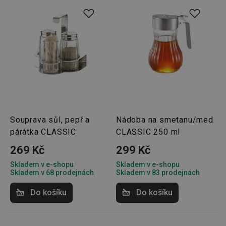
cookie
návštěv
nutné, 
banner
Cookie
Script.
fungov
správně
FPGSID
30 minut
Tento 
Google
cookie 
.tescoma.cz
používá
uchová
stavu
uživate
relace 
požada
Souprava sůl, pepř a
Nádoba na smetanu/med
stránky
párátka CLASSIC
CLASSIC 250 ml
__cf_bm
30 minut
Tento 
Cloudflare Inc.
cookie 
.onesignal.com
269 Kč
299 Kč
používá
rozliše
lidmi a
Skladem v e-shopu
Skladem v e-shopu
To je p
Skladem v 68 prodejnách
Skladem v 83 prodejnách
přínosn
bylo m
Do košíku
Do košíku
podáva
platné 
o použí
jejich
webov