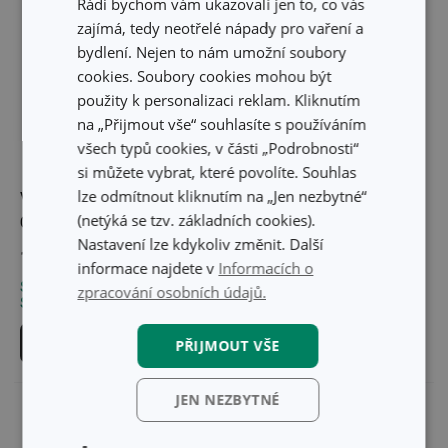
Rádi bychom vám ukazovali jen to, co vás
zajímá, tedy neotřelé nápady pro vaření a
bydlení. Nejen to nám umožní soubory
cookies. Soubory cookies mohou být
použity k personalizaci reklam. Kliknutím
na „Přijmout vše“ souhlasíte s používáním
všech typů cookies, v části „Podrobnosti“
si můžete vybrat, které povolíte. Souhlas
lze odmítnout kliknutím na „Jen nezbytné“
Vidlička na moučník
Lžička na zmrzlinu
(netýká se tzv. základních cookies).
CLASSIC, 3 ks
CLASSIC, 3 ks
Nastavení lze kdykoliv změnit. Další
179 Kč
159 Kč
informace najdete v
Informacích o
Skladem v e-shopu
Skladem v e-shopu
zpracování osobních údajů.
Skladem v 127 prodejnách
Skladem v 114 prodejnách
Do košíku
Do košíku
PŘIJMOUT VŠE
JEN NEZBYTNÉ