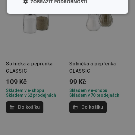
ZOBRAZIT PODROBNOSTI
Základní
Analytické a
(funkční) cookies
preferenční
cookies
Marketingové
Funkční soubory
cookies
Solnička a pepřenka
Solnička a pepřenka
CLASSIC
CLASSIC
109 Kč
99 Kč
Skladem v e-shopu
Skladem v e-shopu
Základní (funkční) cookies
Skladem v 62 prodejnách
Skladem v 70 prodejnách
Analytické a preferenční cookies
Do košíku
Do košíku
Marketingové cookies
Funkční soubory
Nezbytně nutné soubory cookie umožňují základní
funkce webových stránek, jako je přihlášení
uživatele a správa účtu. Webové stránky nelze bez