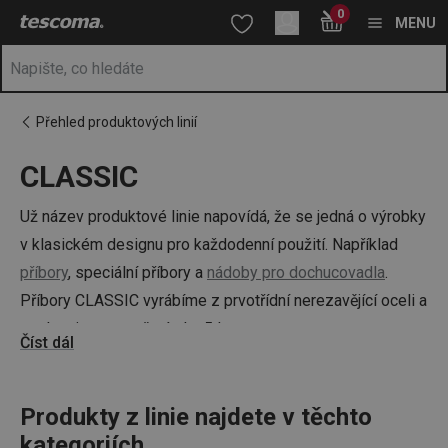
Nacházíte se na stránce CLASSIC
0
Přejít na hlavní obsah
Přejít na vyhledávání
Přejít na navigaci
MENU
Přehled produktových linií
CLASSIC
Už název produktové linie napovídá, že se jedná o výrobky
v klasickém designu pro každodenní použití. Například
příbory
, speciální příbory a
nádoby pro dochucovadla
.
Příbory CLASSIC vyrábíme z prvotřídní nerezavějící oceli a
poskytujeme na ně záruku 5 let.
Číst dál
Produkty z linie najdete v těchto
kategoriích