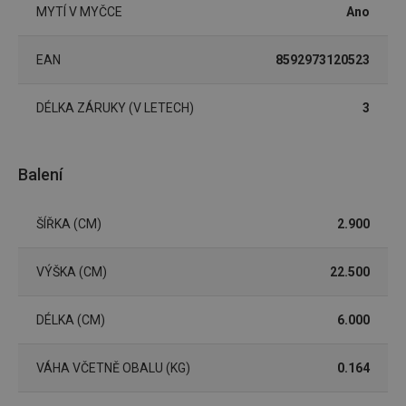
o použí
MYTÍ V MYČCE
Ano
jejich
webov
stránek
EAN
8592973120523
CookieScriptConsent
1 měsíc
Tento 
CookieScript
cookie 
www.tescoma.cz
služba 
zásadách ochrany soukromí společnosti Google
Script.
DÉLKA ZÁRUKY (V LETECH)
3
zapama
předvo
souhlas
soubor
cookie
Balení
návštěv
nutné, 
banner
Cookie
ŠÍŘKA (CM)
2.900
Script.
fungov
správně
VÝŠKA (CM)
22.500
FPGSID
30 minut
Tento 
Google
cookie 
.tescoma.cz
používá
uchová
DÉLKA (CM)
6.000
stavu
uživate
relace 
VÁHA VČETNĚ OBALU (KG)
0.164
požada
stránky