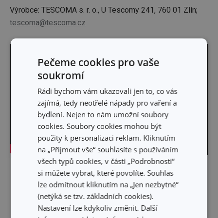
Výrobce: TESCOMA s. r. o., U Tescomy 241, 760 01 Zlín;
tescoma@tescoma.cz
Pečeme cookies pro vaše
soukromí
Rádi bychom vám ukazovali jen to, co vás
zajímá, tedy neotřelé nápady pro vaření a
bydlení. Nejen to nám umožní soubory
cookies. Soubory cookies mohou být
použity k personalizaci reklam. Kliknutím
na „Přijmout vše“ souhlasíte s používáním
všech typů cookies, v části „Podrobnosti“
Skrýt text
si můžete vybrat, které povolíte. Souhlas
lze odmítnout kliknutím na „Jen nezbytné“
(netýká se tzv. základních cookies).
Nastavení lze kdykoliv změnit. Další