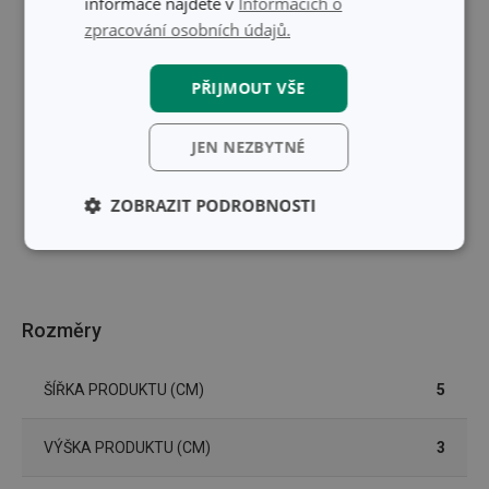
informace najdete v
Informacích o
zpracování osobních údajů.
PŘIJMOUT VŠE
JEN NEZBYTNÉ
ZOBRAZIT PODROBNOSTI
Základní
Analytické a
(funkční) cookies
preferenční
cookies
Rozměry
Marketingové
Funkční soubory
cookies
ŠÍŘKA PRODUKTU (CM)
5
VÝŠKA PRODUKTU (CM)
3