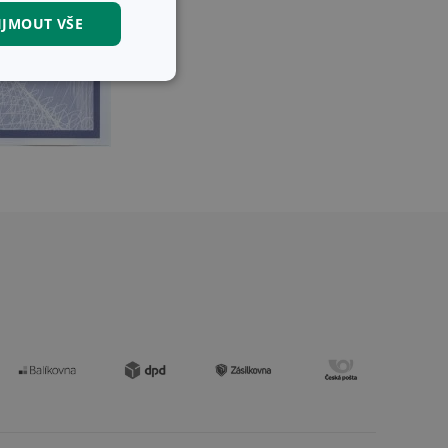
IJMOUT VŠE
kční soubory
kční soubory
 správa účtu. Webové
zi lidmi a roboty.
vat platné zprávy o