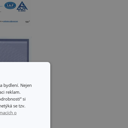
a bydlení. Nejen
ci reklam.
odrobnosti“ si
etýká se tzv.
macích o