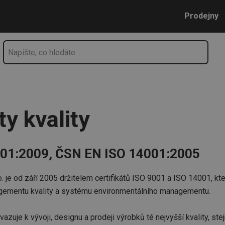
Přejít na hlavní obsah
Přejít na vyhledávání
Přejít na navigaci
Prodejny
ty kvality
01:2009, ČSN EN ISO 14001:2005
 je od září 2005 držitelem certifikátů ISO 9001 a ISO 14001, kte
ementu kvality a systému environmentálního managementu.
vazuje k vývoji, designu a prodeji výrobků té nejvyšší kvality, st