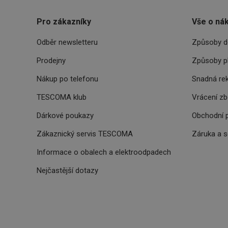
CookieScriptConse
Pro zákazníky
Vše o ná
Odběr newsletteru
Způsoby d
FPGSID
Prodejny
Způsoby p
__cf_bm
Nákup po telefonu
Snadná re
TESCOMA klub
Vrácení z
cjConsent
Dárkové poukazy
Obchodní 
__rtbh.lid
Zákaznický servis TESCOMA
Záruka a 
OAU
Informace o obalech a elektroodpadech
Nejčastější dotazy
__Secure-YNID
HAPLB8G