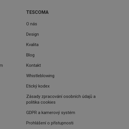
cript.com k
 cookie
TESCOMA
kie-Script.com
O nás
avu uživatelské
Design
zi lidmi a roboty.
vat platné zprávy o
Kvalita
Blog
uhlasu uživatele
ém
Kontakt
ke zlepšení
iřadí konkrétnímu
Whistleblowing
prohlížení.
Etický kodex
Zásady zpracování osobních údajů a
politika cookies
oho, jak uživatelé
GDPR a kamerový systém
e funkčnost
ovozu na několika
držovat výkon v
Prohlášení o přístupnosti