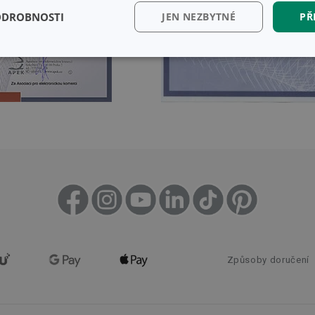
ODROBNOSTI
JEN NEZBYTNÉ
PŘ
kční)
Analytické a
Marketingové
Fun
preferenční cookies
cookies
kční) cookies
Analytické a preferenční cookies
Marketingové cookies
Fun
ry cookie umožňují základní funkce webových stránek, jako je přihlášení uživatele a
zbytně nutných souborů cookie správně používat.
Poskytovatel
/
Vyprší
Popis
Doména
www.tescoma.cz
5 měsíců
Způsoby doručení
4 týdny
29 minut
Tento soubor cookie se používá k rozlišení me
Cloudflare Inc.
59 sekund
To je pro web přínosné, aby bylo možné podá
.heureka.cz
používání jejich webových stránek.