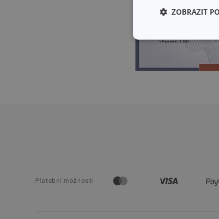
ZOBRAZIT P
Základní (fun
cookies
Základní (fun
Nezbytně nutné soubo
stránky nelze bez ne
Název
shopsys_abc
Platební možnosti
__cf_bm