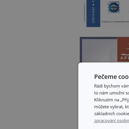
Pečeme cook
Rádi bychom vám u
to nám umožní so
Kliknutím na „Při
můžete vybrat, kt
základních cookie
zpracování osobn