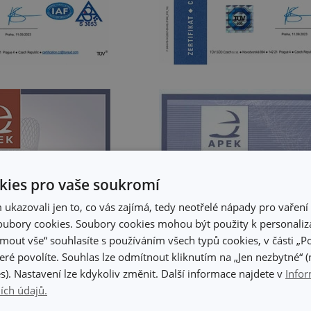
ies pro vaše soukromí
kazovali jen to, co vás zajímá, tedy neotřelé nápady pro vaření 
ubory cookies. Soubory cookies mohou být použity k personaliza
jmout vše“ souhlasíte s používáním všech typů cookies, v části „P
eré povolíte. Souhlas lze odmítnout kliknutím na „Jen nezbytné“ (n
s). Nastavení lze kdykoliv změnit. Další informace najdete v
Infor
ích údajů.