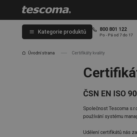
Nacházíte se na stránce Certifikáty kvality
800 801 122
Kategorie produktů
Po - Pá od 7 do 17
Úvodní strana
Certifikáty kvality
Certifiká
ČSN EN ISO 90
Společnost Tescoma s.r.o.
používání systému manag
Udělení certifikátů nás za