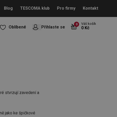
Blog
TESCOMA klub
Pro firmy
Kontakt
Váš košík
0
Oblíbené
Přihlaste se
0 Kč
ré stvrzují zavedení a
ejně jako ke špičkové