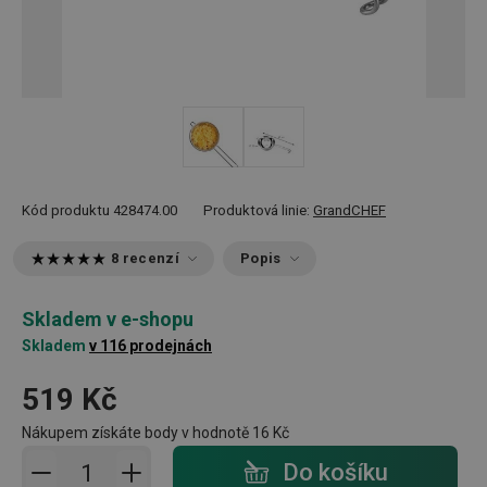
Kód produktu
428474.00
Produktová linie:
GrandCHEF
8 recenzí
Popis
Skladem v e-shopu
Skladem
v 116 prodejnách
519 Kč
Nákupem získáte body v hodnotě
16 Kč
Přidat do košíku - počet
Do košíku