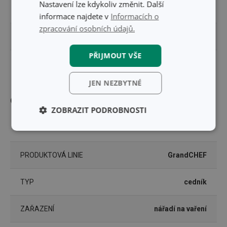
Nastavení lze kdykoliv změnit. Další
VÝŠKA PRODUKTU (CM)
10.5
informace najdete v
Informacích o
zpracování osobních údajů.
DÉLKA PRODUKTU (CM)
42
PŘIJMOUT VŠE
PRŮMĚR (CM)
22
JEN NEZBYTNÉ
Ostatní parametry
ZOBRAZIT PODROBNOSTI
MATERIÁL
nerez ocel
Základní
Analytické a
(funkční) cookies
preferenční
cookies
PRODUKTOVÁ LINIE
GrandCHEF
TYP
cedník
Marketingové
Funkční soubory
cookies
ZAŘAZENÍ
nářadí na vaření