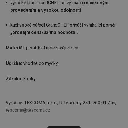
výrobky linie GrandCHEF se vyznačují
špičkovým
provedením a vysokou odolností
kuchyňské nářadí GrandCHEF přináší vynikající poměr
„prodejní cena/užitná hodnota“.
Materiál:
prvotřídní nerezavějící ocel.
Údržba:
vhodné do myčky.
Záruka:
3 roky.
Výrobce: TESCOMA s. r. o., U Tescomy 241, 760 01 Zlín;
tescoma@tescoma.cz