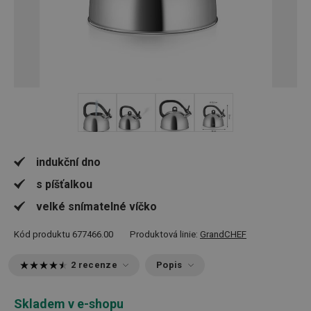
+ 1
indukční dno
s píšťalkou
velké snímatelné víčko
Kód produktu
677466.00
Produktová linie:
GrandCHEF
2 recenze
Popis
Skladem v e-shopu