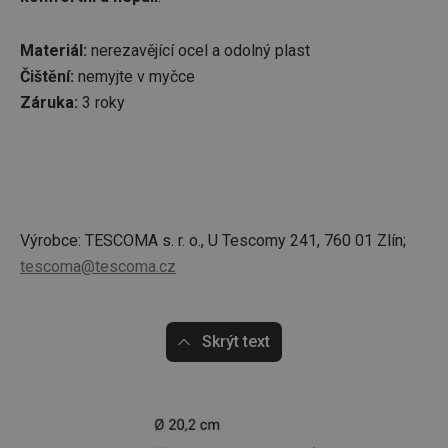
Materiál:
nerezavějící ocel a odolný plast
Čištění:
nemyjte v myčce
Záruka:
3 roky
Výrobce: TESCOMA s. r. o., U Tescomy 241, 760 01 Zlín;
tescoma@tescoma.cz
Skrýt text