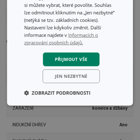
DÉLKA PRODUKTU (CM)
23
si můžete vybrat, které povolíte. Souhlas
lze odmítnout kliknutím na „Jen nezbytné“
PRŮMĚR (CM)
20.2
(netýká se tzv. základních cookies).
Nastavení lze kdykoliv změnit. Další
informace najdete v
Informacích o
Ostatní parametry
zpracování osobních údajů.
MATERIÁL
plast, nerez ocel
PŘIJMOUT VŠE
PRODUKTOVÁ LINIE
GrandCHEF
JEN NEZBYTNÉ
TYP
konvice
ZOBRAZIT PODROBNOSTI
Základní
Analytické a
ZAŘAZENÍ
konvice a džbány
(funkční) cookies
preferenční
cookies
INDUKČNÍ OHŘEV
Ano