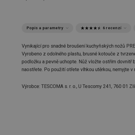
Popis a parametry
6 recenzí
Vynikající pro snadné broušení kuchyňských nožů PRE
Vyrobeno z odolného plastu, brusné kotouče z tvrzen
podložku a pevně uchopte. Nůž vložte ostřím dovnitř 
naostřete. Po použití otřete vlhkou utěrkou, nemyjte v
Výrobce: TESCOMA s. r. o., U Tescomy 241, 760 01 Zlí