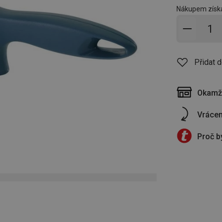
Nákupem získá
Přidat 
Přidat 
Okamži
Vrácen
Proč b