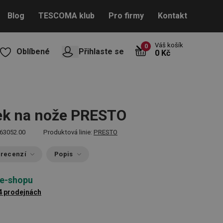
Blog
TESCOMA klub
Pro firmy
Kontakt
Váš košík
0
Oblíbené
Přihlaste se
0 Kč
ek na nože PRESTO
63052.00
Produktová linie:
PRESTO
 recenzí
Popis
 e-shopu
4 prodejnách