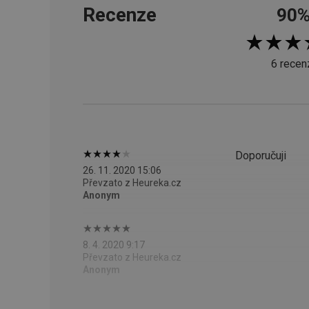
Recenze
90
__cf_bm
6 recen
CookieScriptConse
FPGSID
__cf_bm
Doporučuji
26. 11. 2020 15:06
Převzato z Heureka.cz
cjConsent
Anonym
__rtbh.lid
8. 4. 2020 9:17
OAU
Převzato z Heureka.cz
Anonym
__Secure-YNID