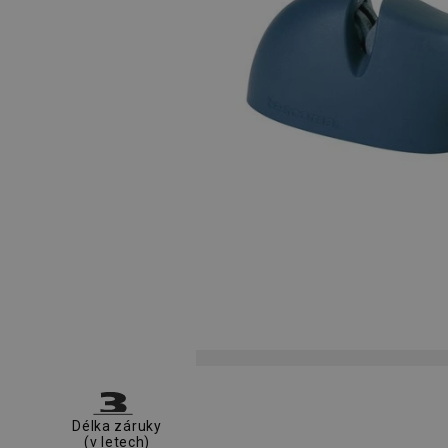
Délka záruky
(v letech)