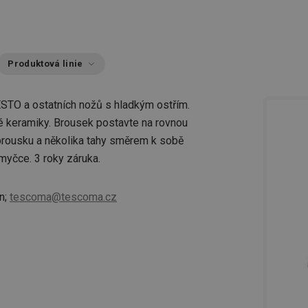
Produktová linie
STO a ostatních nožů s hladkým ostřím.
é keramiky. Brousek postavte na rovnou
brousku a několika tahy směrem k sobě
 myčce. 3 roky záruka.
n;
tescoma@tescoma.cz