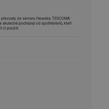
zi lidmi a roboty.
vat platné zprávy o
 převzaty ze serveru Heureka. TESCOMA
a skutečně pocházejí od spotřebitelů, kteří
cript.com k
 cookie
i či použili.
kie-Script.com
avu uživatelské
zi lidmi a roboty.
vat platné zprávy o
uhlasu uživatele
ke zlepšení
iřadí konkrétnímu
prohlížení.