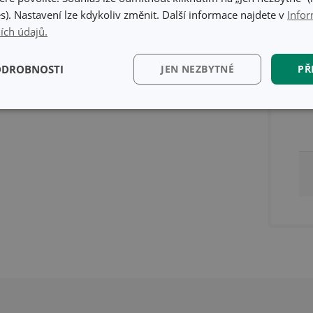
s). Nastavení lze kdykoliv změnit. Další informace najdete v
Infor
ích údajů.
ODROBNOSTI
JEN NEZBYTNÉ
PŘ
kční)
Analytické a
Marketingové
Fun
preferenční cookies
cookies
kční) cookies
Analytické a preferenční cookies
Marketingové cookies
Fun
ry cookie umožňují základní funkce webových stránek, jako je přihlášení uživatele a
zbytně nutných souborů cookie správně používat.
Poskytovatel
/
Vyprší
Popis
Doména
www.tescoma.cz
5 měsíců