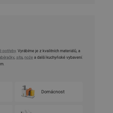
oho, jak uživatelé
e funkčnost
ovozu na několika
držovat výkon v
štěvníkovi. Používá
 optimalizovala
i zařízení, která
é potřeby
. Vyrábíme je z kvalitních materiálů, a
oužívání a zlepšila
aběračky
,
síta
,
nože
a další kuchyňské vybavení.
ům.
rencí výkonnosti a
ormací o chování
jejich prohlížení
jichž cílem je
Domácnost
analytických údajů
tránky.
ormací o chování
ížeče webových
jichž cílem je
aného obsahu nebo
osobní údaje.