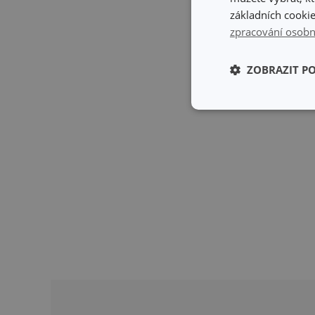
základních cookie
zpracování osobn
ZOBRAZIT P
Základní (fun
cookies
Základní (fun
Nezbytně nutné soubo
stránky nelze bez ne
Název
shopsys_abc