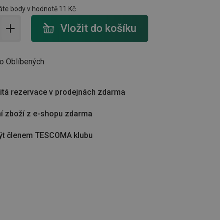
te body v hodnotě
11 Kč
do košíku - počet
Vložit do košíku
do Oblíbených
tá rezervace v prodejnách zdarma
í zboží z e-shopu zdarma
ýt členem TESCOMA klubu