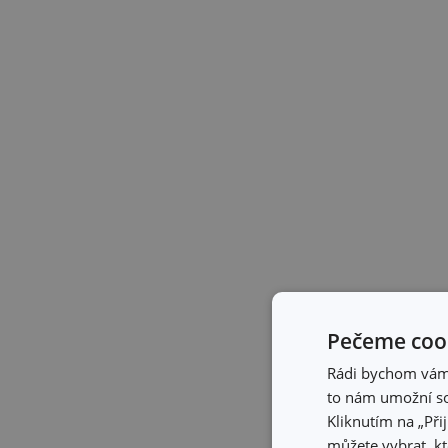
Pečeme cook
Rádi bychom vám u
to nám umožní so
Kliknutím na „Při
můžete vybrat, kt