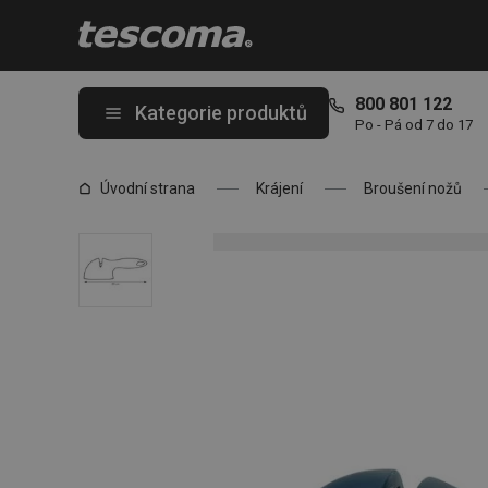
Nacházíte se na stránce Brousek na nože PRESTO
800 801 122
Kategorie produktů
Po - Pá od 7 do 17
Úvodní strana
Krájení
Broušení nožů