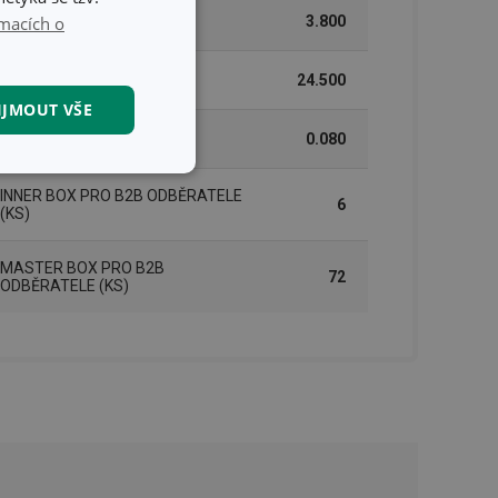
macích o
VÝŠKA (CM)
3.800
DÉLKA (CM)
24.500
IJMOUT VŠE
VÁHA VČETNĚ OBALU (KG)
0.080
kční soubory
INNER BOX PRO B2B ODBĚRATELE
6
(KS)
MASTER BOX PRO B2B
72
ODBĚRATELE (KS)
kční soubory
 správa účtu. Webové