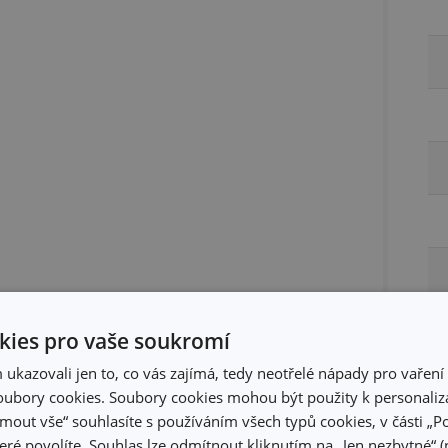
ies pro vaše soukromí
Ba
kazovali jen to, co vás zajímá, tedy neotřelé nápady pro vaření 
ubory cookies. Soubory cookies mohou být použity k personaliza
jmout vše“ souhlasíte s používáním všech typů cookies, v části „P
eré povolíte. Souhlas lze odmítnout kliknutím na „Jen nezbytné“ (n