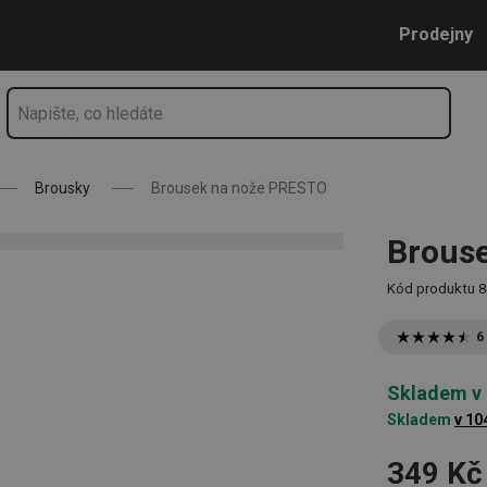
Přejít na hlavní obsah
Přejít na vyhledávání
Přejít na navigaci
Prodejny
Brousky
Brousek na nože PRESTO
Brous
Kód produktu
8
6
Skladem v
Skladem
v 10
349 Kč