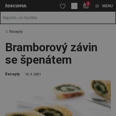
Nacházíte se na stránce Bramborový závin se špenátem
0
Přejít na hlavní obsah
Přejít na vyhledávání
Přejít na navigaci
MENU
Recepty
Bramborový závin
se špenátem
Recepty
10. 5. 2021