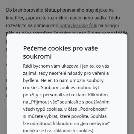
Do bramborového těsta, připraveného stejně jako na
knedlíky, zapracujte rozměklé máslo nebo sádlo. Těsto
rozválejte na pomoučené
potravinářské fólii
na silnější
plát, na něho rozetřete špenátovou náplň a za pomoci fólie
pak srolujte závin. Ten potřete rozšlehaným vejcem a
Pečeme cookies pro vaše
pečte v troubě vyhřáté na 170 – 180 °C přibližně 30 minut.
soukromí
Náplň připravte z přesekaných špenátových listů, na tuku
osmaženého jemně posekaného česneku, koření a
Rádi bychom vám ukazovali jen to, co vás
smetany. Podle potřeby trochu zahustěte strouhankou,
zajímá, tedy neotřelé nápady pro vaření a
nechte zahoustnout a rozetřete na plát těsta. Závin
bydlení. Nejen to nám umožní soubory
cookies. Soubory cookies mohou být
podávejte k opečeným klobáskám, vepřové pečeni,
použity k personalizaci reklam. Kliknutím
uzenému masu a podobně.
na „Přijmout vše“ souhlasíte s používáním
všech typů cookies, v části „Podrobnosti“
Budou se vám hodit:
si můžete vybrat, které povolíte. Souhlas
lze odmítnout kliknutím na „Jen nezbytné“
(netýká se tzv. základních cookies).