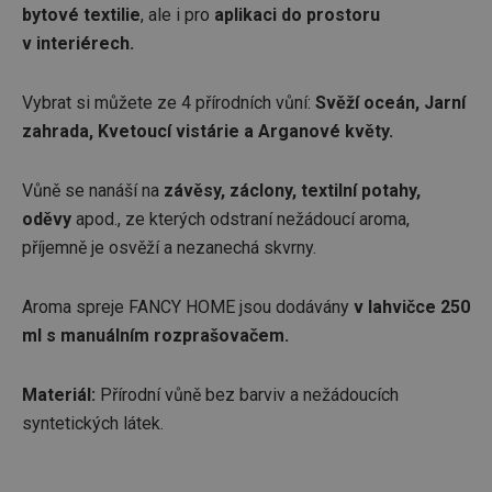
bytové textilie
, ale i pro
aplikaci do prostoru
v interiérech.
Vybrat si můžete ze 4 přírodních vůní:
Svěží oceán, Jarní
zahrada, Kvetoucí vistárie a Arganové květy.
Vůně se nanáší na
závěsy, záclony, textilní potahy,
oděvy
apod., ze kterých odstraní nežádoucí aroma,
příjemně je osvěží a nezanechá skvrny.
Aroma spreje FANCY HOME jsou dodávány
v lahvičce 250
ml s manuálním rozprašovačem.
Materiál:
Přírodní vůně bez barviv a nežádoucích
syntetických látek.