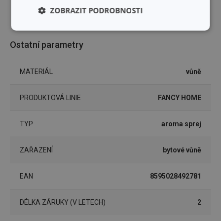
PRŮMĚR (CM)
5
ZOBRAZIT PODROBNOSTI
Základní
Analytické a
(funkční) cookies
preferenční
Ostatní parametry
cookies
MATERIÁL
vůně
Marketingové
Funkční soubory
cookies
PRODUKTOVÁ LINIE
FANCY HOME
TYP
aroma sprej
ZAŘAZENÍ
bytové vůně
Základní (funkční) cookies
EAN
8595028492781
Analytické a preferenční cookies
Marketingové cookies
Funkční soubory
DÉLKA ZÁRUKY (V LETECH)
2
Nezbytně nutné soubory cookie umožňují základní
funkce webových stránek, jako je přihlášení