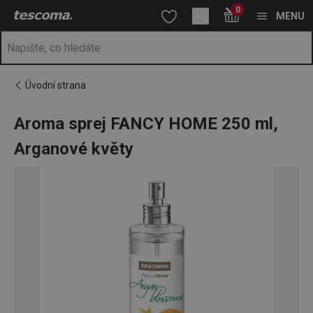
Nacházíte se na stránce Aroma sprej FANCY HOME 250 ml, Arga
0
Přejít na hlavní obsah
Přejít na vyhledávání
Přejít na navigaci
MENU
Úvodní strana
Aroma sprej FANCY HOME 250 ml,
Arganové květy