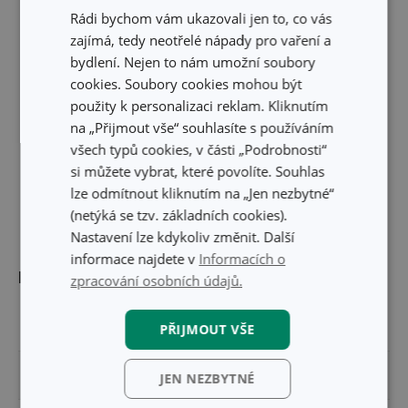
Rádi bychom vám ukazovali jen to, co vás
zajímá, tedy neotřelé nápady pro vaření a
bydlení. Nejen to nám umožní soubory
cookies. Soubory cookies mohou být
použity k personalizaci reklam. Kliknutím
na „Přijmout vše“ souhlasíte s používáním
všech typů cookies, v části „Podrobnosti“
si můžete vybrat, které povolíte. Souhlas
lze odmítnout kliknutím na „Jen nezbytné“
(netýká se tzv. základních cookies).
Nastavení lze kdykoliv změnit. Další
informace najdete v
Informacích o
Rozměry
zpracování osobních údajů.
OBJEM (L)
0.25
PŘIJMOUT VŠE
VÝŠKA PRODUKTU (CM)
18
JEN NEZBYTNÉ