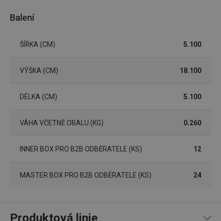
uživatele a správa účtu. Webové stránky nelze bez
nezbytně nutných souborů cookie správně používat.
Balení
Poskytovatel
/
Název
Vyprší
Popis
Doména
ŠÍŘKA (CM)
5.100
shopsys_abc
www.tescoma.cz
5 měsíců
4 týdny
__cf_bm
29 minut
Tento 
VÝŠKA (CM)
Cloudflare Inc.
18.100
59 sekund
cookie 
.heureka.cz
používá
rozliše
DÉLKA (CM)
5.100
lidmi a
To je p
přínosn
bylo m
VÁHA VČETNĚ OBALU (KG)
0.260
podáva
platné 
o použí
jejich
INNER BOX PRO B2B ODBĚRATELE (KS)
12
webov
stránek
CookieScriptConsent
1 měsíc
Tento 
CookieScript
MASTER BOX PRO B2B ODBĚRATELE (KS)
24
cookie 
www.tescoma.cz
služba 
zásadách ochrany soukromí společnosti Google
Script.
zapama
předvo
Produktová linie
souhlas