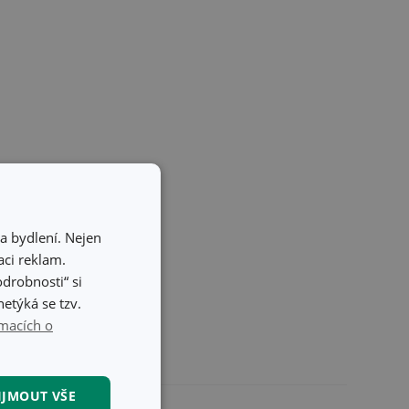
a bydlení. Nejen
ci reklam.
odrobnosti“ si
etýká se tzv.
macích o
IJMOUT VŠE