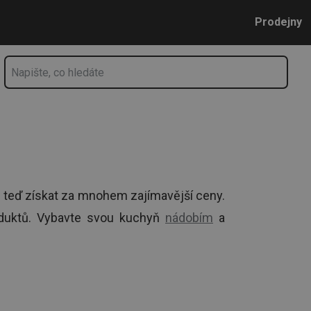
Přejít na hlavní obsah
Přejít na vyhledávání
Přejít na navigaci
Prodejny
teď získat za mnohem zajímavější ceny.
roduktů. Vybavte svou kuchyň
nádobím
a