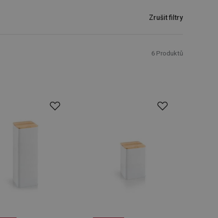
Zrušit filtry
6
Produktů