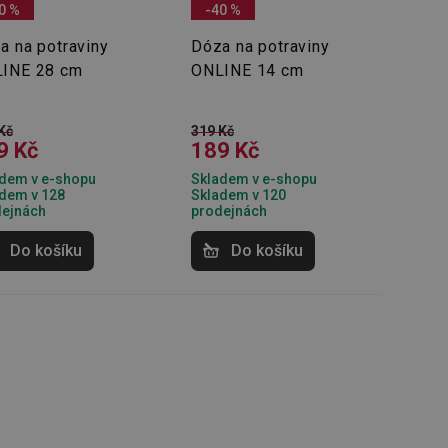
0 %
-40 %
a na potraviny
Dóza na potraviny
INE 28 cm
ONLINE 14 cm
Kč
319 Kč
9 Kč
189 Kč
dem v e-shopu
Skladem v e-shopu
dem v 128
Skladem v 120
dejnách
prodejnách
Do košíku
Do košíku