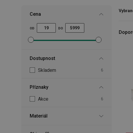
Vybrané
Cena
OD
DO
Dopor
Nastavit filtr minimální cena
Nastavit filtr maximální cena
Dostupnost
Skladem
6
Příznaky
Akce
6
Materiál