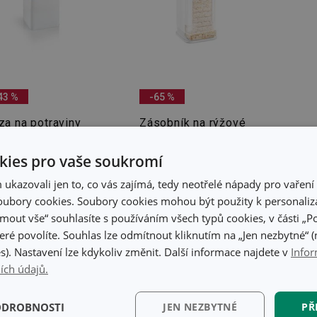
43 %
-65 %
za na potraviny
Zásobník na rýžové
LINE 10 cm
chlebíčky 4FOOD,
hranatý
ies pro vaše soukromí
kazovali jen to, co vás zajímá, tedy neotřelé nápady pro vaření 
 Kč
379 Kč
9 Kč
129 Kč
ubory cookies. Soubory cookies mohou být použity k personaliza
jmout vše“ souhlasíte s používáním všech typů cookies, v části „P
adem v e-shopu
Skladem v e-shopu
adem v 124
Skladem v 92
eré povolíte. Souhlas lze odmítnout kliknutím na „Jen nezbytné“ (n
dejnách
prodejnách
s). Nastavení lze kdykoliv změnit. Další informace najdete v
Infor
Do košíku
Do košíku
ích údajů.
ODROBNOSTI
JEN NEZBYTNÉ
PŘ