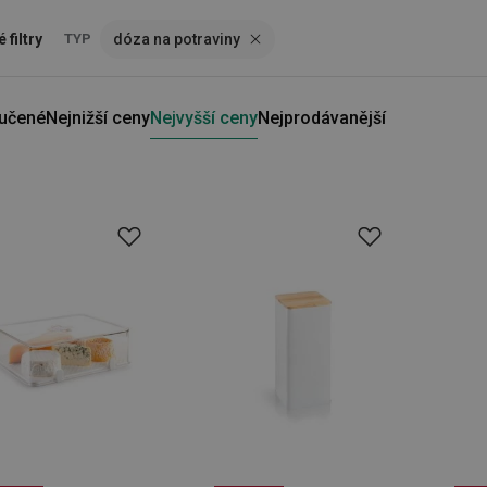
 filtry
TYP
dóza na potraviny
učené
Nejnižší ceny
Nejvyšší ceny
Nejprodávanější