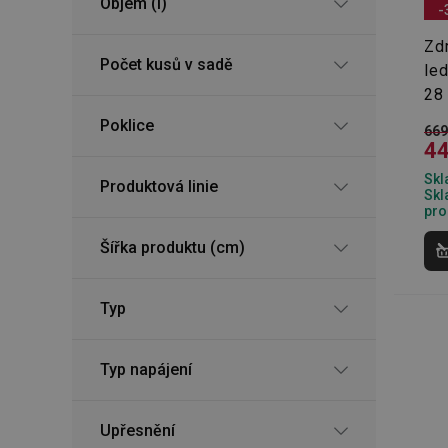
Objem (l)
-
Zd
Počet kusů v sadě
le
28
Poklice
669
44
Skl
Produktová linie
Skl
pro
Šířka produktu (cm)
Typ
Typ napájení
Upřesnění