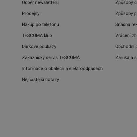
Odběr newsletteru
Způsoby d
clientToken
Prodejny
Způsoby p
udid
Nákup po telefonu
Snadná re
TESCOMA klub
Vrácení z
Dárkové poukazy
Obchodní 
Zákaznický servis TESCOMA
Záruka a 
Název
Název
Název
Informace o obalech a elektroodpadech
cto_bundle
vivdocref
FPLC
Nejčastější dotazy
cjevent_sc
cto_bundle
viewer_token
cjUser
cje
XANDR_PANID
cjevent
lastVisitedProducts
_hjSessionUser_329
cjevent_dc