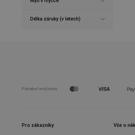
Mytí v myčce
FPGSID
Délka záruky (v letech)
__cf_bm
cjConsent
__rtbh.lid
OAU
Platební možnosti
__Secure-YNID
HAPLB8G
Pro zákazníky
Vše o ná
INGRESSCOOKIE