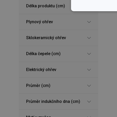
Délka produktu (cm)
Základní (fun
cookies
Plynový ohřev
Sklokeramický ohřev
Základní (fun
Délka čepele (cm)
Nezbytně nutné soubo
stránky nelze bez ne
Elektrický ohřev
Název
Průměr (cm)
shopsys_abc
__cf_bm
Průměr indukčního dna (cm)
CookieScriptConse