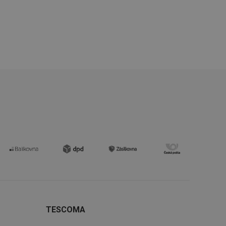
kie-Script.com
avu uživatelské
zi lidmi a roboty.
vat platné zprávy o
uhlasu uživatele
ke zlepšení
iřadí konkrétnímu
prohlížení.
oho, jak uživatelé
e funkčnost
ovozu na několika
držovat výkon v
TESCOMA
štěvníkovi. Používá
 optimalizovala