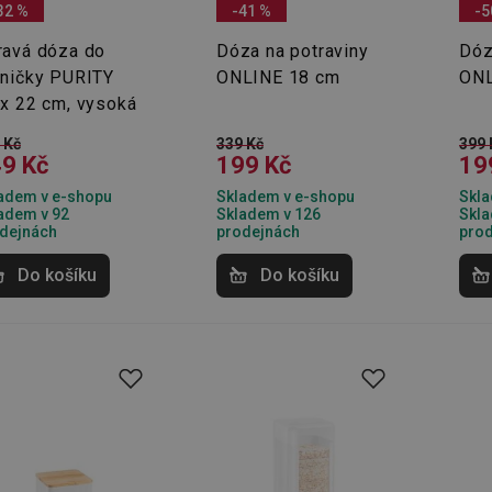
32 %
-41 %
-5
ravá dóza do
Dóza na potraviny
Dóz
dničky PURITY
ONLINE 18 cm
ONL
 x 22 cm, vysoká
 Kč
339 Kč
399 
9 Kč
199 Kč
19
adem v e-shopu
Skladem v e-shopu
Skla
adem v 92
Skladem v 126
Skla
dejnách
prodejnách
pro
Do košíku
Do košíku