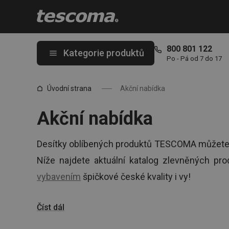
Nacházíte se na stránce Akce a slevy
800 801 122
Kategorie produktů
Po - Pá od 7 do 17
Úvodní strana
Akční nabídka
Akční nabídka
Desítky oblíbených produktů TESCOMA můžete 
Níže najdete aktuální katalog zlevněných p
vybavením
špičkové české kvality i vy!
Číst dál