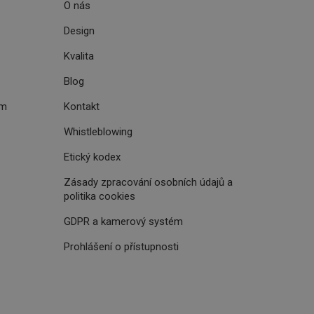
O nás
Design
i zařízení, která
Kvalita
oužívání a zlepšila
Blog
ém
Kontakt
Whistleblowing
Etický kodex
rencí výkonnosti a
ormací o chování
jejich prohlížení
jichž cílem je
analytických údajů
Zásady zpracování osobních údajů a
tránky.
politika cookies
ormací o chování
ížeče webových
jichž cílem je
aného obsahu nebo
GDPR a kamerový systém
osobní údaje.
, které jsou pro vás
Prohlášení o přístupnosti
 omezení počtu
ání a
zené návštěvníkem
ření účinnosti
ch významných akcí,
při affiliate
ní.