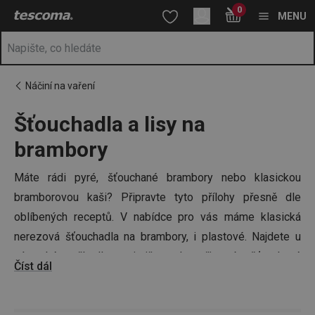
Nacházíte se na stránce Mačkadla a šťouchadla na brambory 🥔
0
Přejít na hlavní obsah
Přejít na vyhledávání
Přejít na navigaci
MENU
Náčiní na vaření
Šťouchadla a lisy na
brambory
Máte rádi pyré, šťouchané brambory nebo klasickou
bramborovou kaši? Připravte tyto přílohy přesně dle
oblíbených receptů. V nabídce pro vás máme klasická
nerezová šťouchadla na brambory, i plastové. Najdete u
nás také mačkadla, s nimiž snadno připravíte šťouchané
Číst dál
brambory s jarní cibulkou, s jejich pomocí budete snadno
pasírovat vařené brambory nebo třeba těsto. Vsaďte na