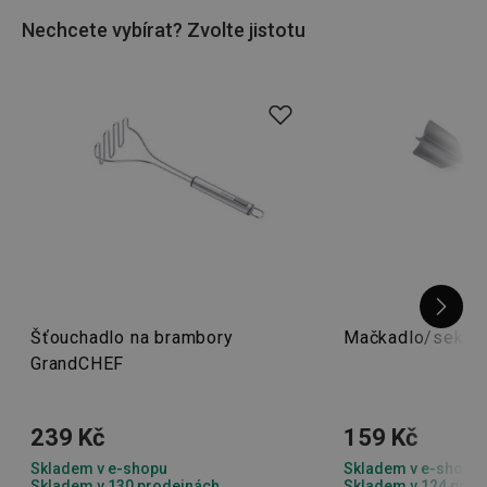
kuchyňské nářadí
například z řady
GrandCHEF
a jiné.
Nechcete vybírat? Zvolte jistotu
Šťouchadlo na brambory
Mačkadlo/sekáč
GrandCHEF
239 Kč
159 Kč
Skladem v e-shopu
Skladem v e-shopu
Skladem v 130 prodejnách
Skladem v 124 prod