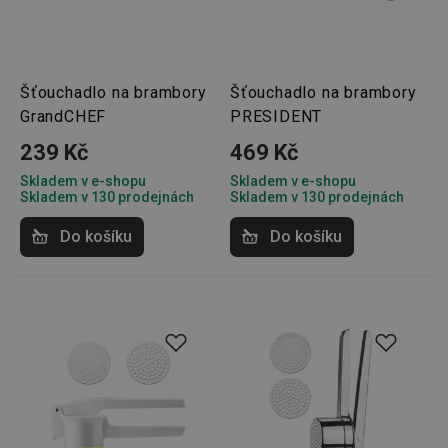
cookies
Marketingové
Funkční soubory
Šťouchadlo na brambory
Šťouchadlo na brambory
cookies
GrandCHEF
PRESIDENT
239 Kč
469 Kč
Skladem v e-shopu
Skladem v e-shopu
Skladem v 130 prodejnách
Skladem v 130 prodejnách
Do košíku
Do košíku
Základní (funkční) cookies
Analytické a preferenční cookies
Marketingové cookies
Funkční soubory
Nezbytně nutné soubory cookie umožňují základní
funkce webových stránek, jako je přihlášení
uživatele a správa účtu. Webové stránky nelze bez
nezbytně nutných souborů cookie správně používat.
Poskytovatel
/
Název
Vyprší
Popis
Doména