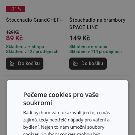
-31 %
Šťouchadlo GrandCHEF+
Šťouchadlo na brambory
SPACE LINE
129 Kč
89 Kč
149 Kč
Skladem v e-shopu
Skladem v e-shopu
Skladem v 127 prodejnách
Skladem v 114 prodejnách
Do košíku
Do košíku
Pečeme cookies pro vaše
soukromí
Rádi bychom vám ukazovali jen to, co vás
zajímá, tedy neotřelé nápady pro vaření a
bydlení. Nejen to nám umožní soubory
cookies. Soubory cookies mohou být