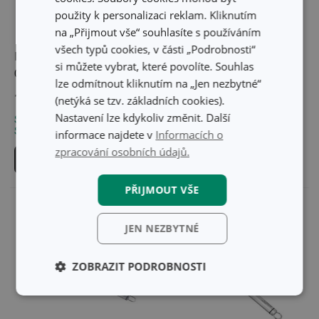
použity k personalizaci reklam. Kliknutím
na „Přijmout vše“ souhlasíte s používáním
všech typů cookies, v části „Podrobnosti“
Mačkadlo/sekáček
Šťouchadlo na brambory
si můžete vybrat, které povolíte. Souhlas
GrandCHEF+
PRESTO
lze odmítnout kliknutím na „Jen nezbytné“
159 Kč
199 Kč
(netýká se tzv. základních cookies).
Nastavení lze kdykoliv změnit. Další
Skladem v e-shopu
Skladem v e-shopu
Skladem v 124 prodejnách
Skladem v 125 prodejnách
informace najdete v
Informacích o
zpracování osobních údajů.
Do košíku
Do košíku
PŘIJMOUT VŠE
JEN NEZBYTNÉ
ZOBRAZIT PODROBNOSTI
Základní
Analytické a
(funkční) cookies
preferenční