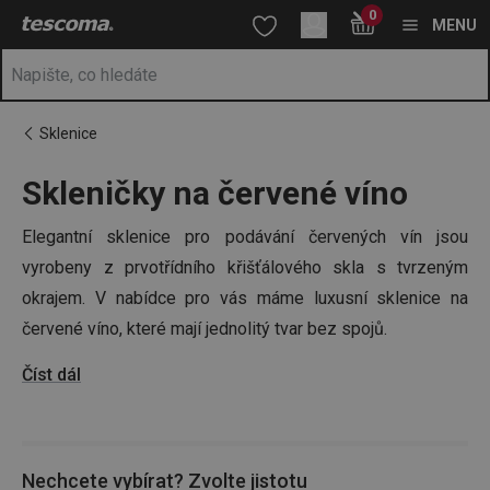
Nacházíte se na stránce Sklenice na červené víno 🍷
0
Přejít na hlavní obsah
Přejít na vyhledávání
Přejít na navigaci
MENU
Sklenice
Skleničky na červené víno
Elegantní sklenice pro podávání červených vín jsou
vyrobeny z prvotřídního křišťálového skla s tvrzeným
okrajem. V nabídce pro vás máme luxusní sklenice na
červené víno, které mají jednolitý tvar bez spojů.
Číst dál
Tip:
U nás si vyberete i v případě, že rádi pijete
dobrou
whiskey
,
bílé víno
nebo vám chybí
skleničky na
šampaňské
. Na zdraví!
Nechcete vybírat? Zvolte jistotu