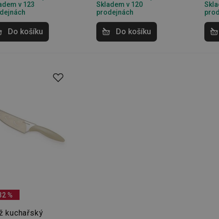
adem v 123
Skladem v 120
Skla
dejnách
prodejnách
pro
Do košíku
Do košíku
32 %
ž kuchařský