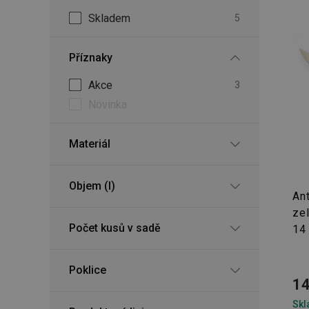
Skladem
5
Příznaky
Akce
3
Novinka
Materiál
Objem (l)
An
ze
Počet kusů v sadě
14
Poklice
14
Skl