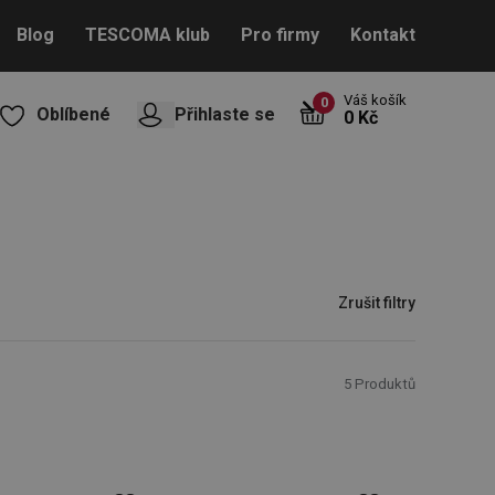
Blog
TESCOMA klub
Pro firmy
Kontakt
Váš košík
0
Oblíbené
Přihlaste se
0 Kč
Zrušit filtry
5
Produktů