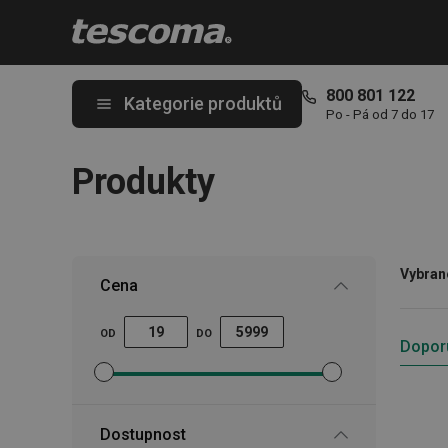
Nacházíte se na stránce Produkty
800 801 122
Kategorie produktů
Po - Pá od 7 do 17
Produkty
Vybrané
Cena
OD
DO
Dopor
Nastavit filtr minimální cena
Nastavit filtr maximální cena
Dostupnost