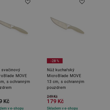
-28 %
 svačinový
Nůž kuchařský
roBlade MOVE
MicroBlade MOVE
cm, s ochranným
13 cm, s ochranným
zdrem
pouzdrem
249 Kč
9 Kč
179 Kč
dem v e-shopu
Skladem v e-shopu