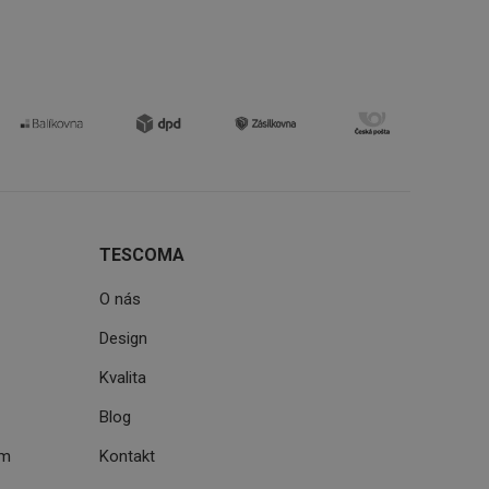
zi lidmi a roboty.
vat platné zprávy o
uhlasu uživatele
ke zlepšení
iřadí konkrétnímu
prohlížení.
TESCOMA
oho, jak uživatelé
e funkčnost
O nás
ovozu na několika
držovat výkon v
Design
štěvníkovi. Používá
Kvalita
 optimalizovala
Blog
ém
Kontakt
i zařízení, která