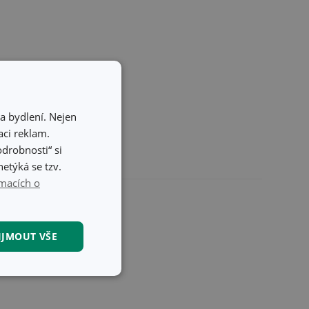
a bydlení. Nejen
ci reklam.
odrobnosti“ si
etýká se tzv.
macích o
IJMOUT VŠE
kční soubory