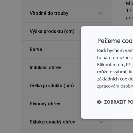
Mi
17
Vhodné do trouby
po
329
Výška produktu (cm)
22
Pečeme cook
Skl
Skl
Barva
Rádi bychom vám u
pro
to nám umožní so
Kliknutím na „Při
Indukční ohřev
můžete vybrat, kt
základních cookie
Délka produktu (cm)
zpracování osobn
ZOBRAZIT P
Plynový ohřev
Základní (fun
Sklokeramický ohřev
cookies