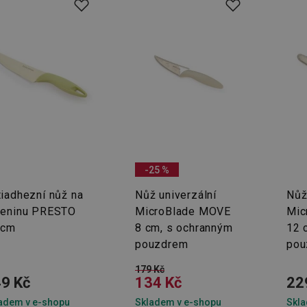
-25 %
tiadhezní nůž na
Nůž univerzální
Nůž
leninu PRESTO
MicroBlade MOVE
Mic
 cm
8 cm, s ochranným
12 
pouzdrem
pou
179 Kč
9 Kč
134 Kč
22
adem v e-shopu
Skladem v e-shopu
Skla