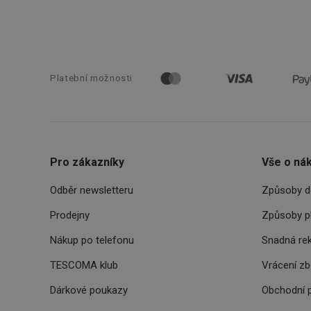
__cf_bm
cjConsent
__rtbh.lid
Platební možnosti
OAU
__Secure-YNID
Pro zákazníky
Vše o ná
HAPLB8G
Odběr newsletteru
Způsoby d
Prodejny
Způsoby p
INGRESSCOOKIE
Nákup po telefonu
Snadná re
TESCOMA klub
Vrácení z
clientToken
Dárkové poukazy
Obchodní 
udid