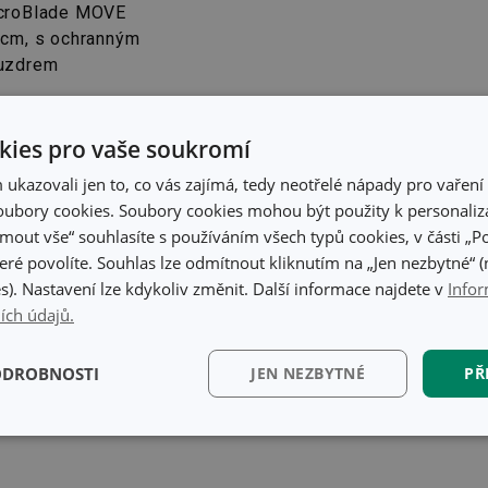
croBlade MOVE
 cm, s ochranným
uzdrem
 Kč
2 Kč
ies pro vaše soukromí
adem v e-shopu
adem v 123
kazovali jen to, co vás zajímá, tedy neotřelé nápady pro vaření 
dejnách
ubory cookies. Soubory cookies mohou být použity k personaliza
Do košíku
jmout vše“ souhlasíte s používáním všech typů cookies, v části „P
eré povolíte. Souhlas lze odmítnout kliknutím na „Jen nezbytné“ (n
s). Nastavení lze kdykoliv změnit. Další informace najdete v
Infor
ích údajů.
ODROBNOSTI
JEN NEZBYTNÉ
PŘ
kční)
Analytické a
Marketingové
Fun
preferenční cookies
cookies