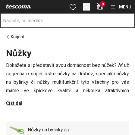
Nacházíte se na stránce Nůžky ✂ 🌿
0
Přejít na hlavní obsah
Přejít na vyhledávání
Přejít na navigaci
MENU
Krájení
Nůžky
Dokážete si představit svou domácnost bez nůžek? Ať už
se jedná o super ostré nůžky na drůbež, speciální nůžky
na bylinky či nůžky multifunkční, tyto všechny pro vás
máme ve špičkové kvalitě a několika atraktivních
provedeních.
Číst dál
Nezapomeňte i na další důležité vybavení týkající se
porcování - například
krájecí kolébky
, špičkové
japonské
Nůžky na bylinky
(
2
)
nože
nebo třeba
nože na sýr
!