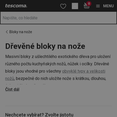
Nacházíte se na stránce Dřevěné stojany na nože
0
Přejít na hlavní obsah
Přejít na vyhledávání
Přejít na navigaci
MENU
Bloky na nože
Dřevěné bloky na nože
Masivní bloky z ušlechtilého exotického dřeva pro uložení
různého počtu kuchyňských nožů, nůžek i ocílky. Dřevěné
bloky jsou vhodné pro všechny
obvyklé typy a velikosti
nožů
, bezpečně do nich uložíte nože s krátkou, dlouhou,
úzkou i širokou čepelí.
Číst dál
Tip:
Když už pořádek v kuchyni, tak opravdový! V nabídce
pro vás máme i
organizéry do kuchyně
nebo
závěsné lišty
.
Nechcete vybírat? Zvolte jistotu
Vybavte se s Tescomou i vy!