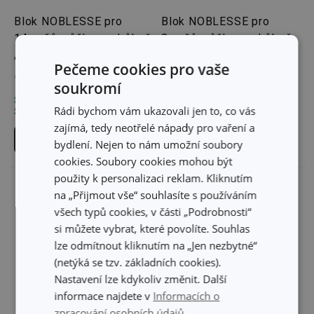
Blok NOBLESSE pro
Blok NOBLESSE pro
14 nožů, nůžky na drůbež
8 nožů, nůžky na drůbež
/ ocílku
/ ocílku
Pečeme cookies pro vaše
1 389 Kč
1 019 Kč
soukromí
Skladem v e-shopu
Skladem v e-shopu
Rádi bychom vám ukazovali jen to, co vás
Skladem v 121 prodejnách
Skladem v 123 prodejnách
zajímá, tedy neotřelé nápady pro vaření a
Do košíku
Do košíku
bydlení. Nejen to nám umožní soubory
cookies. Soubory cookies mohou být
použity k personalizaci reklam. Kliknutím
na „Přijmout vše“ souhlasíte s používáním
všech typů cookies, v části „Podrobnosti“
si můžete vybrat, které povolíte. Souhlas
lze odmítnout kliknutím na „Jen nezbytné“
(netýká se tzv. základních cookies).
Nastavení lze kdykoliv změnit. Další
informace najdete v
Informacích o
zpracování osobních údajů.