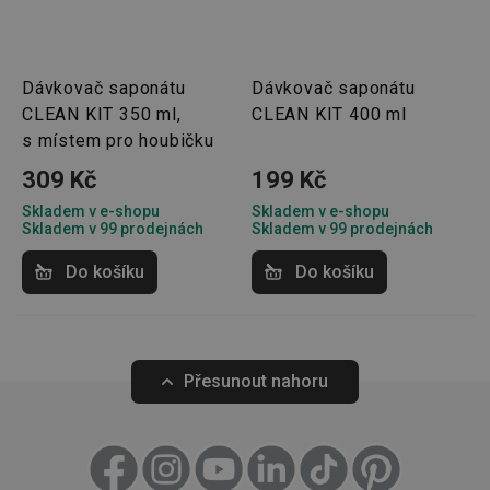
Základní (funkční) cookies
Analytické a preferenční cookies
Marketingové cookies
Funkční soubory
Dávkovač saponátu
Dávkovač saponátu
CLEAN KIT 350 ml,
CLEAN KIT 400 ml
Nezbytně nutné soubory cookie umožňují základní
funkce webových stránek, jako je přihlášení
s místem pro houbičku
uživatele a správa účtu. Webové stránky nelze bez
nezbytně nutných souborů cookie správně používat.
309 Kč
199 Kč
Poskytovatel
/
Název
Vyprší
Popis
Skladem v e-shopu
Skladem v e-shopu
Doména
Skladem v 99 prodejnách
Skladem v 99 prodejnách
shopsys_abc
www.tescoma.cz
5 měsíců
4 týdny
Do košíku
Do košíku
__cf_bm
29 minut
Tento 
Cloudflare Inc.
59 sekund
cookie 
.heureka.cz
používá
rozliše
lidmi a
To je p
Přesunout nahoru
přínosn
bylo m
podáva
platné 
o použí
jejich
webov