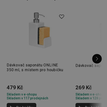
naleznete šikovné pomocníky a vychytávky. Stejně tak se
vám budou hodit
úklidové pomůcky a prostředky
.
Dávkovač saponátu ONLINE
Dávkovač sapon
350 ml, s místem pro houbičku
479 Kč
269 Kč
Skladem v e-shopu
Skladem v e-shopu
Skladem v 117 prodejnách
Skladem v 128 prod