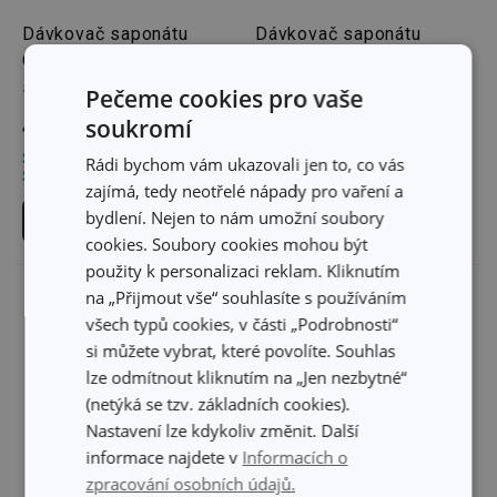
Dávkovač saponátu
Dávkovač saponátu
ONLINE 350 ml,
PURO, na houbičku
s místem pro houbičku
Pečeme cookies pro vaše
479 Kč
soukromí
249 Kč
Skladem v e-shopu
Skladem v e-shopu
Rádi bychom vám ukazovali jen to, co vás
Skladem v 117 prodejnách
Skladem v 126 prodejnách
zajímá, tedy neotřelé nápady pro vaření a
bydlení. Nejen to nám umožní soubory
Do košíku
Do košíku
cookies. Soubory cookies mohou být
použity k personalizaci reklam. Kliknutím
na „Přijmout vše“ souhlasíte s používáním
všech typů cookies, v části „Podrobnosti“
si můžete vybrat, které povolíte. Souhlas
lze odmítnout kliknutím na „Jen nezbytné“
(netýká se tzv. základních cookies).
Nastavení lze kdykoliv změnit. Další
informace najdete v
Informacích o
zpracování osobních údajů.