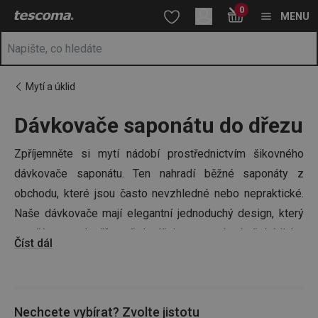
Nacházíte se na stránce Dávkovače saponátu – konec nepořádk
0
Přejít na hlavní obsah
Přejít na vyhledávání
Přejít na navigaci
MENU
Mytí a úklid
Dávkovače saponátu do dřezu
Zpříjemněte si mytí nádobí prostřednictvím šikovného
dávkovače saponátu. Ten nahradí běžné saponáty z
obchodu, které jsou často nevzhledné nebo nepraktické.
Naše dávkovače mají elegantní jednoduchý design, který
neruší a naopak příjemně doplňuje prostor kuchyňské linky.
Číst dál
Máme také dávkovače s prostorem pro odkládání
houbičky.
Nechcete vybírat? Zvolte jistotu
Tip:
Prohlédněte si také sekci
organizace kuchyně
, kde