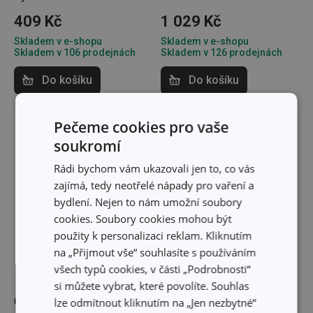
409 Kč
1 029 Kč
Skladem v e-shopu
Skladem v e-shopu
Skladem v 106 prodejnách
Skladem v 126 prodejnách
Do košíku
Do košíku
Pečeme cookies pro vaše
soukromí
Rádi bychom vám ukazovali jen to, co vás
zajímá, tedy neotřelé nápady pro vaření a
bydlení. Nejen to nám umožní soubory
cookies. Soubory cookies mohou být
použity k personalizaci reklam. Kliknutím
na „Přijmout vše“ souhlasíte s používáním
všech typů cookies, v části „Podrobnosti“
si můžete vybrat, které povolíte. Souhlas
Cukřenka DELÍCIA 200 ml
Stojánek na vejce ALL
lze odmítnout kliknutím na „Jen nezbytné“