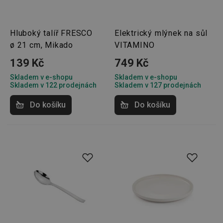
relace 
požada
stránky
__cf_bm
30 minut
Tento 
Cloudflare Inc.
Hluboký talíř FRESCO
Elektrický mlýnek na sůl
cookie 
.onesignal.com
používá
ø 21 cm, Mikado
VITAMINO
rozliše
lidmi a
139 Kč
749 Kč
To je p
přínosn
Skladem v e-shopu
Skladem v e-shopu
bylo m
podáva
Skladem v 122 prodejnách
Skladem v 127 prodejnách
platné 
o použí
Do košíku
Do košíku
jejich
webov
stránek
cjConsent
.tescoma.cz
1 rok
Tento 
cookie 
používá
ukládán
souhla
uživate
cookies
webov
stránká
__rtbh.lid
www.tescoma.cz
11 měsíců
Tento 
4 týdny
cookie 
používá