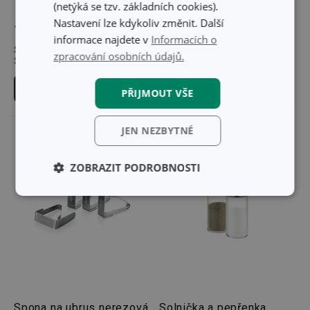
FIT ONE, 2 ks
(netýká se tzv. základních cookies).
Nastavení lze kdykoliv změnit. Další
199 Kč
189 Kč
informace najdete v
Informacích o
Skladem v e-shopu
Skladem v e-shopu
zpracování osobních údajů.
Skladem v 126 prodejnách
Skladem v 129 prodejnách
Do košíku
Do košíku
PŘIJMOUT VŠE
JEN NEZBYTNÉ
ZOBRAZIT PODROBNOSTI
Základní
Analytické a
(funkční) cookies
preferenční
cookies
Marketingové
Funkční soubory
cookies
Spona na ubrus nerezová
Solnička a pepřenka