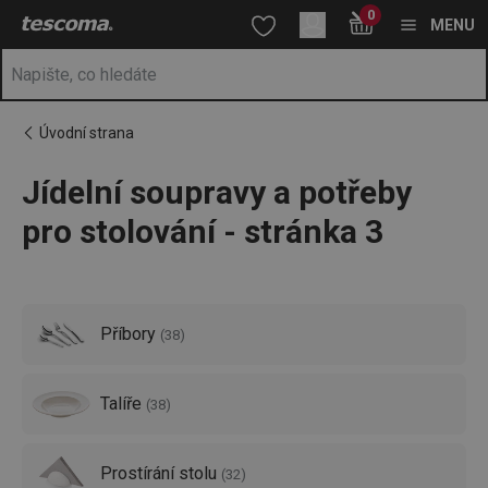
Nacházíte se na stránce Jídelní servis a soupravy | Vše pro stol
0
Přejít na hlavní obsah
Přejít na vyhledávání
Přejít na navigaci
MENU
Úvodní strana
Jídelní soupravy a potřeby
pro stolování - stránka 3
Příbory
(
38
)
Talíře
(
38
)
Prostírání stolu
(
32
)