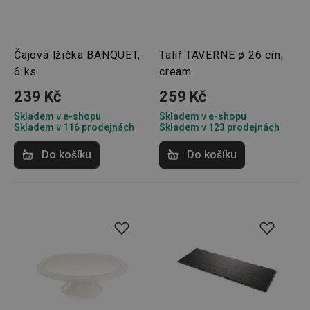
routing
zlepšen
navigač
zkušeno
uživatel
že je př
Čajová lžička BANQUET,
Talíř TAVERNE ø 26 cm,
konkré
serveru
6 ks
cream
zajistí
konzist
239 Kč
259 Kč
a efekti
prohlíž
Skladem v e-shopu
Skladem v e-shopu
Skladem v 116 prodejnách
Skladem v 123 prodejnách
OAU
.opera.com
11 měsíců
4 týdny
Do košíku
Do košíku
__Secure-YNID
.youtube.com
5 měsíců
4 týdny
HAPLB8G
.go.sonobi.com
Zavřením
Tento 
prohlížeče
cookie 
používá
sledová
toho, j
uživate
interagu
webov
stránka
zajišťuj
funkčn
vyvažo
zátěže 