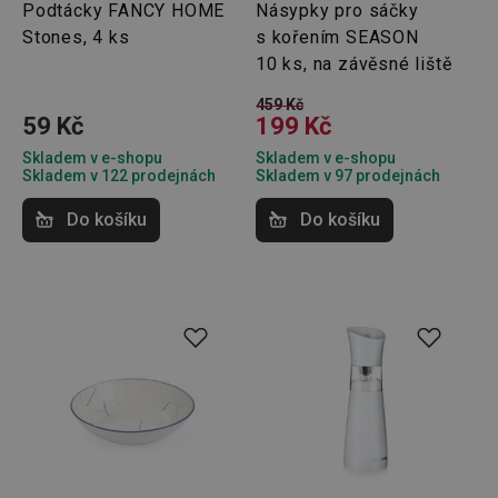
Podtácky FANCY HOME
Násypky pro sáčky
bylo m
podáva
Stones, 4 ks
s kořením SEASON
platné 
o použí
10 ks, na závěsné liště
jejich
webov
459 Kč
stránek
59 Kč
199 Kč
CookieScriptConsent
1 měsíc
Tento 
CookieScript
cookie 
www.tescoma.cz
Skladem v e-shopu
Skladem v e-shopu
služba 
Skladem v 122 prodejnách
Skladem v 97 prodejnách
zásadách ochrany soukromí společnosti Google
Script.
zapama
předvo
Do košíku
Do košíku
souhlas
soubor
cookie
návštěv
nutné, 
banner
Cookie
Script.
fungov
správně
FPGSID
30 minut
Tento 
Google
cookie 
.tescoma.cz
používá
uchová
stavu
uživate