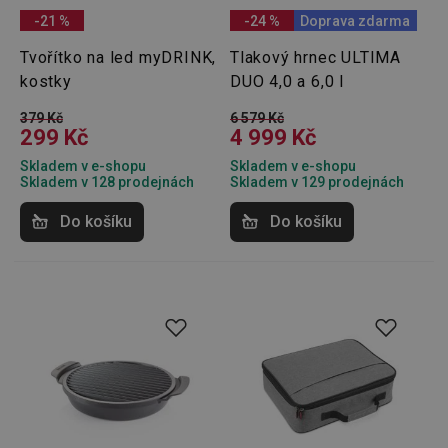
4 týdny
-21 %
-24 %
Doprava zdarma
HAPLB8G
.go.sonobi.com
Zavřením
Tento 
prohlížeče
cookie 
Tvořítko na led myDRINK,
Tlakový hrnec ULTIMA
používá
kostky
DUO 4,0 a 6,0 l
sledová
toho, j
uživate
379 Kč
6 579 Kč
interagu
299 Kč
4 999 Kč
webov
stránka
Skladem v e-shopu
Skladem v e-shopu
zajišťuj
funkčn
Skladem v 128 prodejnách
Skladem v 129 prodejnách
vyvažo
zátěže 
Do košíku
Do košíku
efektiv
distribu
provoz
několik
servere
bylo za
že web
udržov
výkon 
vysoké
provoz
INGRESSCOOKIE
Zavřením
Zaregist
NGINX Inc.
prohlížeče
který
bh.contextweb.com
servero
klastr s
návštěv