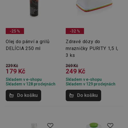
-25 %
-32 %
Olej do pánví a grilů
Zdravé dózy do
DELÍCIA 250 ml
mrazničky PURITY 1,5 l,
3 ks
239 Kč
369 Kč
179 Kč
249 Kč
Skladem v e-shopu
Skladem v e-shopu
Skladem v 128 prodejnách
Skladem v 129 prodejnách
Do košíku
Do košíku