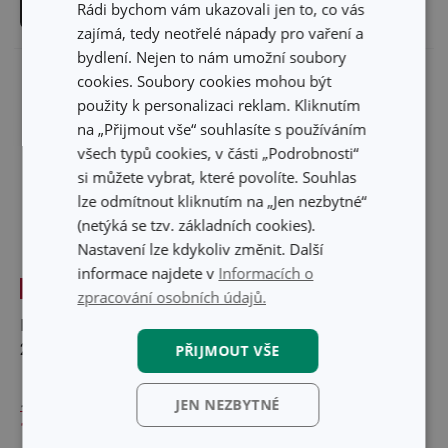
Do košíku
Rádi bychom vám ukazovali jen to, co vás
Do košíku
zajímá, tedy neotřelé nápady pro vaření a
bydlení. Nejen to nám umožní soubory
cookies. Soubory cookies mohou být
použity k personalizaci reklam. Kliknutím
na „Přijmout vše“ souhlasíte s používáním
všech typů cookies, v části „Podrobnosti“
si můžete vybrat, které povolíte. Souhlas
lze odmítnout kliknutím na „Jen nezbytné“
(netýká se tzv. základních cookies).
Nastavení lze kdykoliv změnit. Další
informace najdete v
Informacích o
-25 %
-44 %
zpracování osobních údajů.
Krájecí deska ONLINE
Silikonová stěrka
26 x 16 cm
s čistítkem na šlehací
PŘIJMOUT VŠE
metly DELÍCIA
JEN NEZBYTNÉ
199 Kč
159 Kč
149 Kč
89 Kč