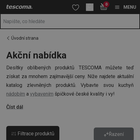
Nacházíte se na stránce Akce a slevy
0
Přejít na hlavní obsah
Přejít na vyhledávání
Přejít na navigaci
MENU
Úvodní strana
Akční nabídka
Desítky oblíbených produktů TESCOMA můžete teď
získat za mnohem zajímavější ceny. Níže najdete aktuální
katalog zlevněných produktů. Vybavte svou kuchyň
nádobím
a
vybavením
špičkové české kvality i vy!
Číst dál
Filtrace produktů
Řazení