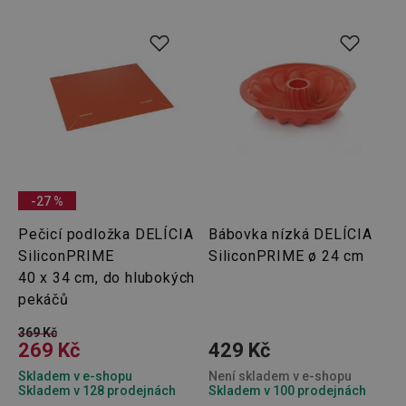
o použí
jejich
webov
stránek
cjConsent
.tescoma.cz
1 rok
Tento 
cookie 
používá
ukládán
souhla
uživate
cookies
webov
stránká
-27 %
__rtbh.lid
www.tescoma.cz
11 měsíců
Tento 
4 týdny
cookie 
používá
Pečicí podložka DELÍCIA
Bábovka nízká DELÍCIA
routing
zlepšen
SiliconPRIME
SiliconPRIME ø 24 cm
navigač
40 x 34 cm, do hlubokých
zkušeno
uživatel
pekáčů
že je př
konkré
serveru
369 Kč
zajistí
269 Kč
429 Kč
konzist
a efekti
Skladem v e-shopu
Není skladem v e-shopu
prohlíž
Skladem v 128 prodejnách
Skladem v 100 prodejnách
OAU
.opera.com
11 měsíců