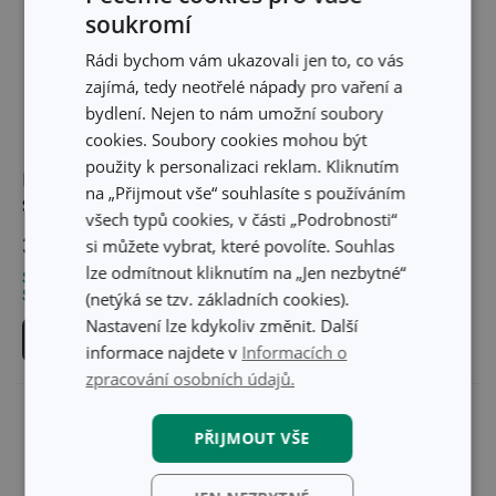
soukromí
Rádi bychom vám ukazovali jen to, co vás
zajímá, tedy neotřelé nápady pro vaření a
bydlení. Nejen to nám umožní soubory
cookies. Soubory cookies mohou být
použity k personalizaci reklam. Kliknutím
Forma 6 muffinů DELÍCIA
Forma 12 muffinů
na „Přijmout vše“ souhlasíte s používáním
SiliconPRIME
DELÍCIA SiliconPRIME
všech typů cookies, v části „Podrobnosti“
379 Kč
679 Kč
si můžete vybrat, které povolíte. Souhlas
lze odmítnout kliknutím na „Jen nezbytné“
Skladem v e-shopu
Skladem v e-shopu
Skladem v 124 prodejnách
Skladem v 127 prodejnách
(netýká se tzv. základních cookies).
Nastavení lze kdykoliv změnit. Další
Do košíku
Do košíku
informace najdete v
Informacích o
zpracování osobních údajů.
PŘIJMOUT VŠE