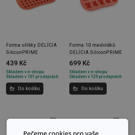
Forma oříšky DELÍCIA
Forma 10 medvídků
SiliconPRIME
DELÍCIA SiliconPRIME
439 Kč
699 Kč
Skladem v e-shopu
Skladem v e-shopu
Skladem v 101 prodejnách
Skladem v 129 prodejnách
Do košíku
Do košíku
Pečeme cookies pro vaše