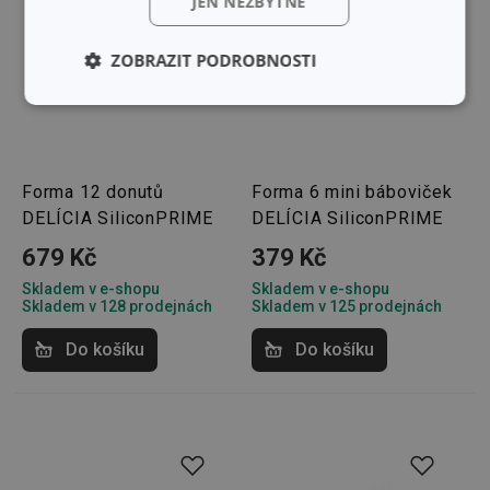
JEN NEZBYTNÉ
ZOBRAZIT PODROBNOSTI
Základní
Analytické a
(funkční) cookies
preferenční
cookies
Forma 12 donutů
Forma 6 mini báboviček
DELÍCIA SiliconPRIME
DELÍCIA SiliconPRIME
Marketingové
Funkční soubory
cookies
679 Kč
379 Kč
Skladem v e-shopu
Skladem v e-shopu
Skladem v 128 prodejnách
Skladem v 125 prodejnách
Do košíku
Do košíku
Základní (funkční) cookies
Analytické a preferenční cookies
Marketingové cookies
Funkční soubory