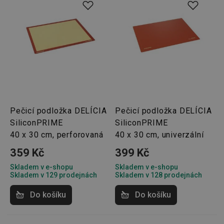
předvo
souhlas
soubor
cookie
návštěv
nutné, 
banner
Cookie
Script.
fungov
správně
FPGSID
30 minut
Tento 
Google
cookie 
.tescoma.cz
používá
uchová
Pečicí podložka DELÍCIA
Pečicí podložka DELÍCIA
stavu
SiliconPRIME
SiliconPRIME
uživate
relace 
40 x 30 cm, perforovaná
40 x 30 cm, univerzální
požada
stránky
359 Kč
399 Kč
__cf_bm
30 minut
Tento 
Cloudflare Inc.
cookie 
.onesignal.com
Skladem v e-shopu
Skladem v e-shopu
používá
Skladem v 129 prodejnách
Skladem v 128 prodejnách
rozliše
lidmi a
Do košíku
Do košíku
To je p
přínosn
bylo m
podáva
platné 