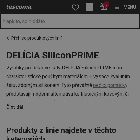
Nacházíte se na stránce DELÍCIA SiliconPRIME
0
Přejít na hlavní obsah
Přejít na vyhledávání
Přejít na navigaci
MENU
Přehled produktových linií
DELÍCIA SiliconPRIME
Výrobky produktové řady DELÍCIA SiliconPRIME jsou
charakteristické použitým materiálem – vysoce kvalitním
žáruvzdorným silikonem. Tyto převážně
pečicí pomůcky
představují moderní alternativu ke klasickým kovovým či
porcelánovým výrobkům. Jsou nenáročné na údržbu,
Číst dál
odolné a snadno se čistí, navíc jsou výborně skladné.
Vyberte si
silikonové formy
na
bábovky
,
muffiny
, donuty,
medvídky a podobně. Do této řady patří také
Produkty z linie najdete v těchto
vály s klipem
a
kategoriích
pečicí podložky
.