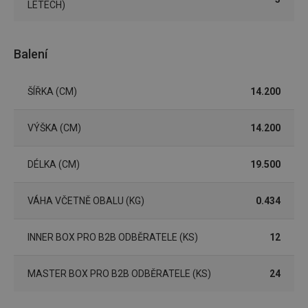
webov
LETECH)
stránek
CookieScriptConsent
1 měsíc
Tento 
CookieScript
cookie 
www.tescoma.cz
Balení
služba 
zásadách ochrany soukromí společnosti Google
Script.
zapama
předvo
souhlas
ŠÍŘKA (CM)
14.200
soubor
cookie
návštěv
VÝŠKA (CM)
14.200
nutné, 
banner
Cookie
Script.
DÉLKA (CM)
19.500
fungov
správně
FPGSID
30 minut
Tento 
Google
VÁHA VČETNĚ OBALU (KG)
0.434
cookie 
.tescoma.cz
používá
uchová
stavu
INNER BOX PRO B2B ODBĚRATELE (KS)
12
uživate
relace 
požada
MASTER BOX PRO B2B ODBĚRATELE (KS)
24
stránky
__cf_bm
30 minut
Tento 
Cloudflare Inc.
cookie 
.onesignal.com