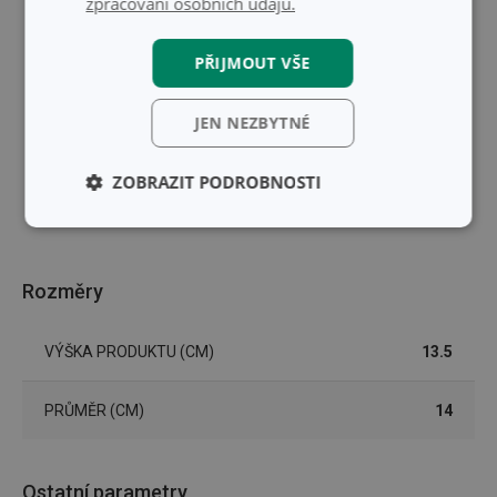
zpracování osobních údajů.
PŘIJMOUT VŠE
JEN NEZBYTNÉ
ZOBRAZIT PODROBNOSTI
Základní
Analytické a
(funkční) cookies
preferenční
cookies
Rozměry
Marketingové
Funkční soubory
VÝŠKA PRODUKTU (CM)
13.5
cookies
PRŮMĚR (CM)
14
Ostatní parametry