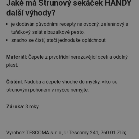
Jaké má Strunový sekáček HANDY
další výhody?
je dodáván původními recepty na ovocný, zeleninový a
tuňákový salát a bazalkové pesto.
snadno se čistí, stačí jednoduše opláchnout.
Materiál:
Čepele z prvotřídní nerezavějící oceli a odolný
plast.
Čištění.
Nádoba a čepele vhodné do myčky, víko se
strunovým pohonem v myčce nemyjte.
Záruka:
3 roky.
Výrobce: TESCOMA s. r. o., U Tescomy 241, 760 01 Zlín;