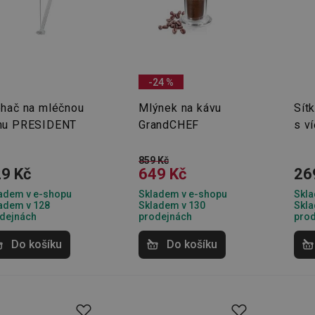
-24 %
ehač na mléčnou
Mlýnek na kávu
Sítk
nu PRESIDENT
GrandCHEF
s v
859 Kč
9 Kč
649 Kč
26
adem v e-shopu
Skladem v e-shopu
Skla
adem v 128
Skladem v 130
Skla
dejnách
prodejnách
pro
Do košíku
Do košíku