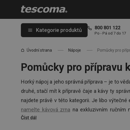
Nacházíte se na stránce Příprava kávy a čaje – pomůcky ☕
800 801 122
Kategorie produktů
Po - Pá od 7 do 17
Úvodní strana
Nápoje
Pomůcky pro přípr
Pomůcky pro přípravu k
Horký nápoj a jeho správná příprava – je to věd
druhé, stačí mít k přípravě čaje a kávy ty spr
najdete právě v této kategorii. Je libo výtečn
namelte kávová zrna
na exkluzivním ručním m
Číst dál
porcovaný čaj
? Rádi vám se vším pomůžeme.