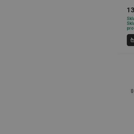
__cf_bm
13
Skl
Skl
CookieScriptConse
pro
FPGSID
__cf_bm
cjConsent
__rtbh.lid
OAU
__Secure-YNID
HAPLB8G