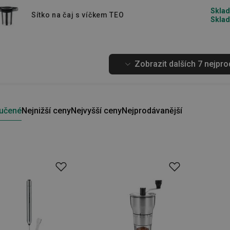
Sklad
Sítko na čaj s víčkem TEO
Sklad
Zobrazit dalších 7 nejpr
učené
Nejnižší ceny
Nejvyšší ceny
Nejprodávanější