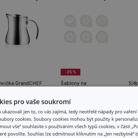
-35 %
nvička GrandCHEF
Šablony na
Sítk
 l
cappuccino
s ř
myDRINK, 6 ks
ies pro vaše soukromí
139 Kč
kazovali jen to, co vás zajímá, tedy neotřelé nápady pro vaření 
9 Kč
89 Kč
15
ubory cookies. Soubory cookies mohou být použity k personaliza
adem v e-shopu
Skladem v e-shopu
Skla
jmout vše“ souhlasíte s používáním všech typů cookies, v části „P
adem v 115
Skladem v 113
Skla
eré povolíte. Souhlas lze odmítnout kliknutím na „Jen nezbytné“ (n
dejnách
prodejnách
pro