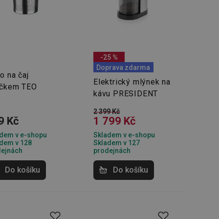
-25 %
Doprava zdarma
o na čaj
Elektrický mlýnek na
íčkem TEO
kávu PRESIDENT
2 399 Kč
9 Kč
1 799 Kč
dem v e-shopu
Skladem v e-shopu
dem v 128
Skladem v 127
dejnách
prodejnách
Do košíku
Do košíku