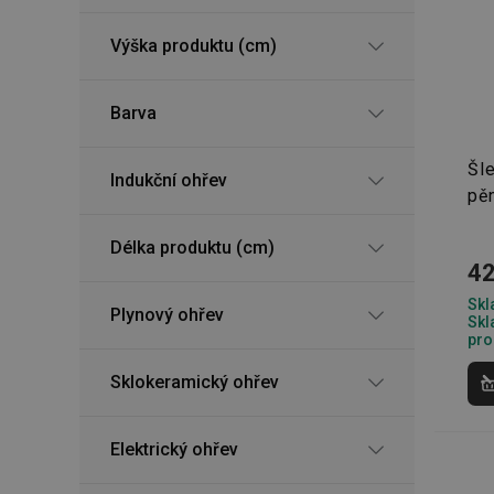
Výška produktu (cm)
Barva
Šl
Indukční ohřev
pě
Délka produktu (cm)
42
Skl
Plynový ohřev
Skl
pro
Sklokeramický ohřev
Elektrický ohřev