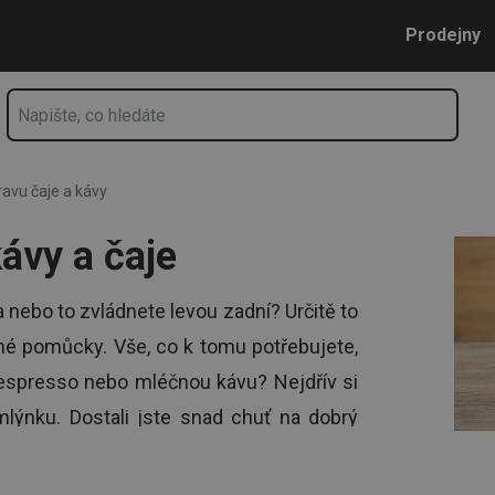
Přejít na hlavní obsah
Přejít na vyhledávání
Přejít na navigaci
Prodejny
avu čaje a kávy
ávy a čaje
a nebo to zvládnete levou zadní? Určitě to
ávné pomůcky. Vše, co k tomu potřebujete,
é espresso nebo mléčnou kávu? Nejdřív si
lýnku. Dostali jste snad chuť na dobrý