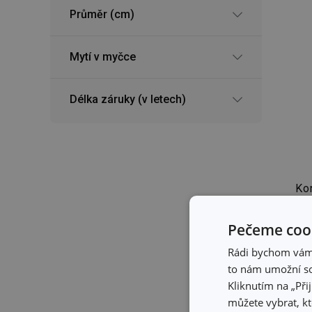
Průměr (cm)
Mytí v myčce
Délka záruky (v letech)
Ko
0,5
Pečeme cook
Rádi bychom vám u
56
to nám umožní so
Skl
Kliknutím na „Při
Skl
můžete vybrat, kt
pro