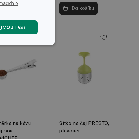
macích o
Do košíku
Do košíku
IJMOUT VŠE
kční soubory
kční soubory
 správa účtu. Webové
ěrka na kávu
Sítko na čaj PRESTO,
lipsou
plovoucí
ndCHEF