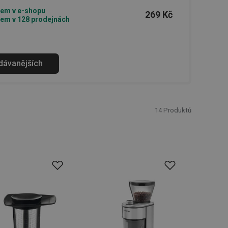
em v e-shopu
269 Kč
em v 128 prodejnách
odávanějších
14
Produktů