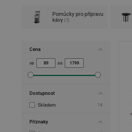
Pomůcky pro přípravu
kávy
(
7
)
Cena
OD
DO
Nastavit filtr minimální cena
Nastavit filtr maximální cena
Dostupnost
Skladem
14
Příznaky