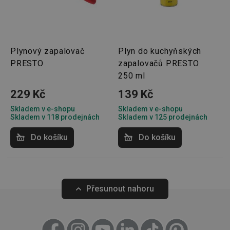
cookies
Marketingové
Funkční soubory
Plynový zapalovač
Plyn do kuchyňských
cookies
PRESTO
zapalovačů PRESTO
250 ml
229 Kč
139 Kč
Skladem v e-shopu
Skladem v e-shopu
Skladem v 118 prodejnách
Skladem v 125 prodejnách
Základní (funkční) cookies
Do košíku
Do košíku
Analytické a preferenční cookies
Marketingové cookies
Funkční soubory
Nezbytně nutné soubory cookie umožňují základní
funkce webových stránek, jako je přihlášení
Přesunout nahoru
uživatele a správa účtu. Webové stránky nelze bez
nezbytně nutných souborů cookie správně používat.
Poskytovatel
/
Název
Vyprší
Popis
Doména