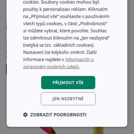
cookies. Soubory cookies mohou být
použity k personalizaci reklam. Kliknutím
-63 %
na „Přijmout vše“ souhlasíte s používáním
Elektronický zapalovač
Plazmový zapalovač
všech typů cookies, v části „Podrobnosti“
PRESTO
GrandCHEF
si můžete vybrat, které povolíte. Souhlas
lze odmítnout kliknutím na „Jen nezbytné“
689 Kč
279 Kč
249 Kč
(netýká se tzv. základních cookies).
Nastavení lze kdykoliv změnit. Další
Skladem v e-shopu
Skladem v e-shopu
Skladem v 124 prodejnách
Skladem v 128 prodejnách
informace najdete v
Informacích o
zpracování osobních údajů.
Do košíku
Do košíku
PŘIJMOUT VŠE
JEN NEZBYTNÉ
ZOBRAZIT PODROBNOSTI
Základní
Analytické a
(funkční) cookies
preferenční