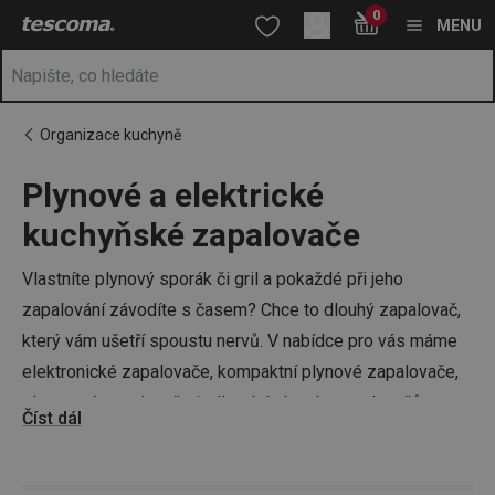
Nacházíte se na stránce Elektrické/plynové zapalovače a příslu
0
Přejít na hlavní obsah
Přejít na vyhledávání
Přejít na navigaci
MENU
Organizace kuchyně
Plynové a elektrické
kuchyňské zapalovače
Vlastníte plynový sporák či gril a pokaždé při jeho
zapalování závodíte s časem? Chce to dlouhý zapalovač,
který vám ušetří spoustu nervů. V nabídce pro vás máme
elektronické zapalovače, kompaktní plynové zapalovače,
plazmové zapalovače i náhradní plyn do zapalovačů.
Číst dál
Vybavte se s TESCOMOU a zjednodušte si
vaření
,
pečení
i
grilování
!