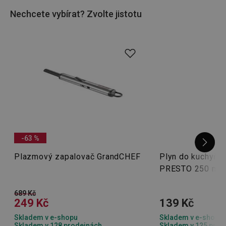
Nechcete vybírat? Zvolte jistotu
-63 %
Plazmový zapalovač GrandCHEF
Plyn do kuchyňs
PRESTO 250 ml
689 Kč
249 Kč
139 Kč
Skladem v e-shopu
Skladem v e-shopu
Skladem v 128 prodejnách
Skladem v 125 prod