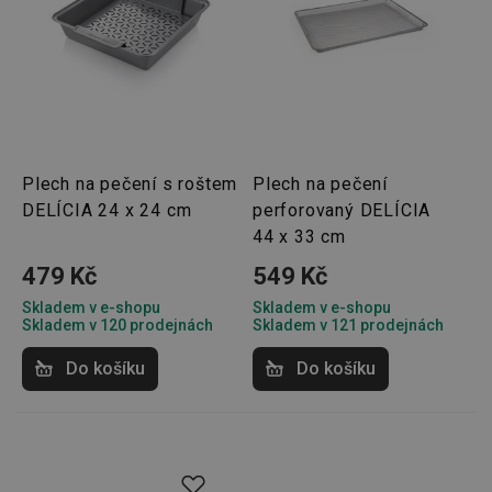
o použí
jejich
webov
stránek
CookieScriptConsent
1 měsíc
Tento 
CookieScript
cookie 
www.tescoma.cz
služba 
zásadách ochrany soukromí společnosti Google
Script.
zapama
předvo
Plech na pečení s roštem
Plech na pečení
souhlas
soubor
DELÍCIA 24 x 24 cm
perforovaný DELÍCIA
cookie
návštěv
44 x 33 cm
nutné, 
banner
479 Kč
549 Kč
Cookie
Script.
fungov
Skladem v e-shopu
Skladem v e-shopu
správně
Skladem v 120 prodejnách
Skladem v 121 prodejnách
FPGSID
30 minut
Tento 
Google
Do košíku
Do košíku
cookie 
.tescoma.cz
používá
uchová
stavu
uživate
relace 
požada
stránky