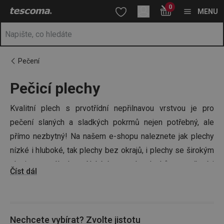
Nacházíte se na stránce Plechy na pečení 🍪🍗
0
Přejít na hlavní obsah
Přejít na vyhledávání
Přejít na navigaci
MENU
Pečení
Pečicí plechy
Kvalitní plech s prvotřídní nepřilnavou vrstvou je pro
pečení slaných a sladkých pokrmů nejen potřebný, ale
přímo nezbytný! Na našem e-shopu naleznete jak plechy
nízké i hluboké, tak plechy bez okrajů, i plechy se širokým
okrajem a nálevkou. Nabízíme sadu plechů na pečení i
Číst dál
jednotlivé pečicí plechy, které lze stohovat. Výrobky, které
v této kategorii najdete, jsou vhodné pro plynové,
elektrické i horkovzdušné trouby. Máte vybraný recept?
Nechcete vybírat? Zvolte jistotu
Stačí dokoupit potřebné ingredience,
připravit těsto
, zvolit