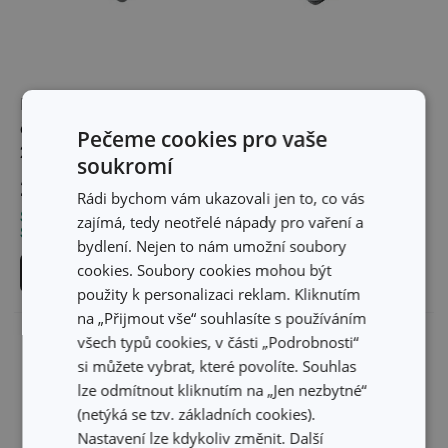
Plech na pečení
Plech na pečení hluboký
čtvercový DELICIA
DELÍCIA 40 x 28 cm
Pečeme cookies pro vaše
24 x 24 cm
soukromí
289 Kč
419 Kč
Rádi bychom vám ukazovali jen to, co vás
Skladem v e-shopu
Skladem v e-shopu
zajímá, tedy neotřelé nápady pro vaření a
Skladem v 127 prodejnách
Skladem v 124 prodejnách
bydlení. Nejen to nám umožní soubory
cookies. Soubory cookies mohou být
Do košíku
Do košíku
použity k personalizaci reklam. Kliknutím
na „Přijmout vše“ souhlasíte s používáním
všech typů cookies, v části „Podrobnosti“
si můžete vybrat, které povolíte. Souhlas
lze odmítnout kliknutím na „Jen nezbytné“
(netýká se tzv. základních cookies).
Nastavení lze kdykoliv změnit. Další