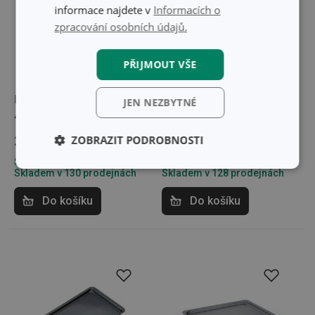
informace najdete v
Informacích o
zpracování osobních údajů.
PŘIJMOUT VŠE
Plech na pečení DELÍCIA
Plech na pečení DELÍCIA
JEN NEZBYTNÉ
41 x 27 cm
46 x 30 cm
349 Kč
ZOBRAZIT PODROBNOSTI
419 Kč
Skladem v e-shopu
Skladem v e-shopu
Základní
Analytické a
Skladem v 130 prodejnách
Skladem v 128 prodejnách
(funkční) cookies
preferenční
cookies
Do košíku
Do košíku
Marketingové
Funkční soubory
cookies