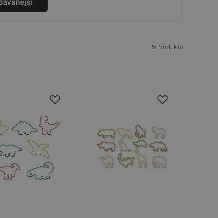
odávanější
5
Produktů