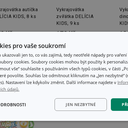
rajovátka autíčka
Vykrajovátka
Vyk
LÍCIA KIDS, 8 ks
zvířátka DELÍCIA
din
KIDS, 9 ks
KID
9 Kč
179 Kč
18
adem v e-shopu
Skladem v e-shopu
Skla
ies pro vaše soukromí
adem v 123
Skladem v 125
Skla
dejnách
prodejnách
pro
kazovali jen to, co vás zajímá, tedy neotřelé nápady pro vaření 
ubory cookies. Soubory cookies mohou být použity k personaliza
Do košíku
Do košíku
jmout vše“ souhlasíte s používáním všech typů cookies, v části „P
eré povolíte. Souhlas lze odmítnout kliknutím na „Jen nezbytné“ (n
s). Nastavení lze kdykoliv změnit. Další informace najdete v
Infor
ích údajů.
ODROBNOSTI
JEN NEZBYTNÉ
PŘ
kční)
Analytické a
Marketingové
Fun
preferenční cookies
cookies