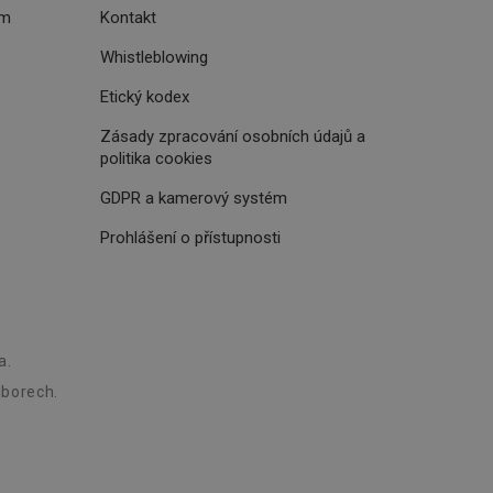
i zařízení, která
ém
Kontakt
oužívání a zlepšila
Whistleblowing
Etický kodex
Zásady zpracování osobních údajů a
politika cookies
rencí výkonnosti a
ormací o chování
jejich prohlížení
jichž cílem je
GDPR a kamerový systém
analytických údajů
tránky.
Prohlášení o přístupnosti
ormací o chování
ížeče webových
jichž cílem je
aného obsahu nebo
osobní údaje.
, které jsou pro vás
 omezení počtu
ání a
zené návštěvníkem
ření účinnosti
ch významných akcí,
při affiliate
a.
ní.
borech.
ských interakcí a
živatelské
 četnosti návštěv a k