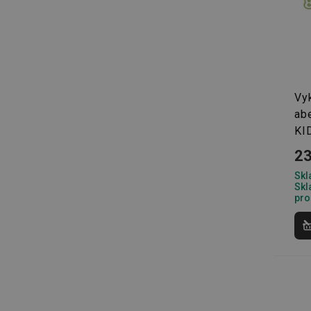
Základní (fun
Vy
ab
Nezbytně nutné soubo
KI
stránky nelze bez ne
23
Název
Skl
shopsys_abc
Skl
pro
__cf_bm
CookieScriptConse
FPGSID