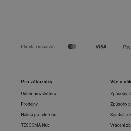
__cf_bm
cjConsent
__rtbh.lid
Platební možnosti
OAU
__Secure-YNID
HAPLB8G
Pro zákazníky
Vše o ná
Odběr newsletteru
Způsoby d
Prodejny
Způsoby p
INGRESSCOOKIE
Nákup po telefonu
Snadná re
clientToken
TESCOMA klub
Vrácení z