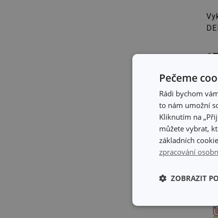
Vyk
DE
17
Skl
Pečeme cook
Skl
pro
Rádi bychom vám u
to nám umožní so
Kliknutím na „Při
můžete vybrat, kt
základních cookie
zpracování osobn
ZOBRAZIT P
Základní (fun
cookies