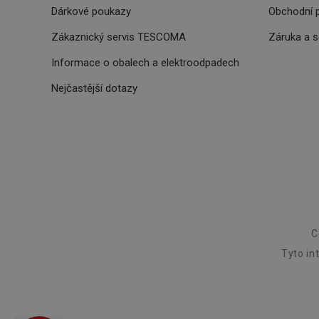
udid
Dárkové poukazy
Obchodní 
Zákaznický servis TESCOMA
Záruka a 
Informace o obalech a elektroodpadech
Název
Název
Nejčastější dotazy
Název
cto_bundle
vivdocref
FPLC
cjevent_sc
cto_bundle
viewer_token
cjUser
cje
XANDR_PANID
cjevent
lastVisitedProducts
C
_hjSessionUser_329
Tyto in
cjevent_dc
_clck
cjdata
trgid_tescoma_cz
c