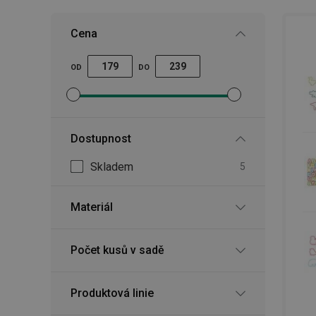
Tip: Vyzkoušejte i originální
Cena
formičky na cukroví
a zpestřet
OD
DO
Nastavit filtr minimální cena
Nastavit filtr maximální cena
Dostupnost
Skladem
5
Materiál
Počet kusů v sadě
Produktová linie