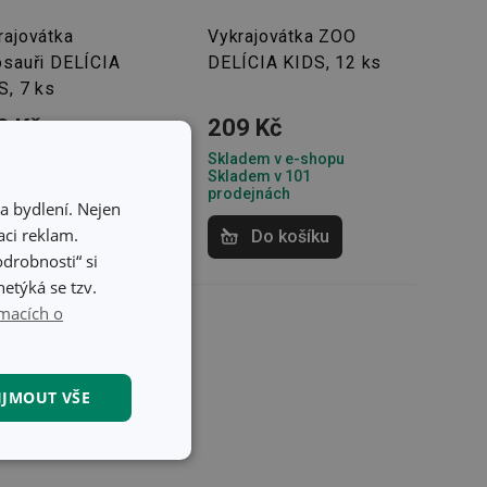
rajovátka
Vykrajovátka ZOO
osauři DELÍCIA
DELÍCIA KIDS, 12 ks
S, 7 ks
9 Kč
209 Kč
dem v e-shopu
Skladem v e-shopu
dem v 123
Skladem v 101
dejnách
prodejnách
a bydlení. Nejen
ci reklam.
Do košíku
Do košíku
odrobnosti“ si
etýká se tzv.
macích o
IJMOUT VŠE
kční soubory