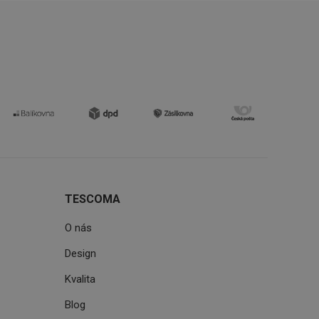
zi lidmi a roboty.
vat platné zprávy o
uhlasu uživatele
ke zlepšení
iřadí konkrétnímu
prohlížení.
oho, jak uživatelé
TESCOMA
e funkčnost
ovozu na několika
držovat výkon v
O nás
Design
štěvníkovi. Používá
 optimalizovala
Kvalita
Blog