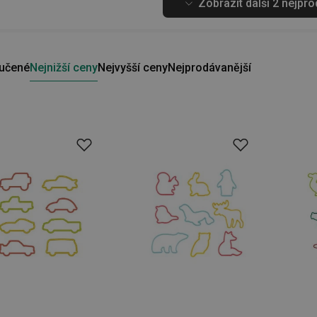
Zobrazit další 2 nejpr
učené
Nejnižší ceny
Nejvyšší ceny
Nejprodávanější