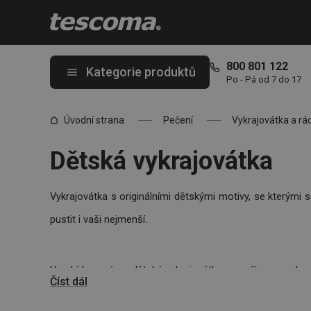
Nacházíte se na stránce Dětská vykrajovátka s různými motivy.c
800 801 122
Kategorie produktů
Po - Pá od 7 do 17
Úvodní strana
Pečení
Vykrajovátka a rá
Dětská vykrajovátka
Vykrajovátka s originálními dětskými motivy, se kterým
pustit i vaši nejmenší.
V nabídce máme dětská vykrajovátka pro přípravu cukrov
Číst dál
abecedou, ZOO a dinosaury.