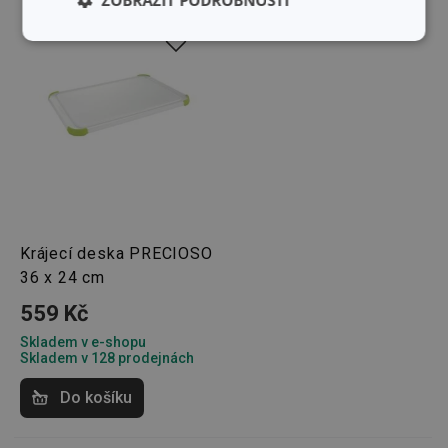
Základní
Analytické a
(funkční) cookies
preferenční
cookies
Marketingové
Funkční soubory
cookies
Krájecí deska PRECIOSO
36 x 24 cm
559 Kč
Základní (funkční) cookies
Analytické a preferenční cookies
Skladem v e-shopu
Skladem v 128 prodejnách
Marketingové cookies
Funkční soubory
Do košíku
Nezbytně nutné soubory cookie umožňují základní
funkce webových stránek, jako je přihlášení
uživatele a správa účtu. Webové stránky nelze bez