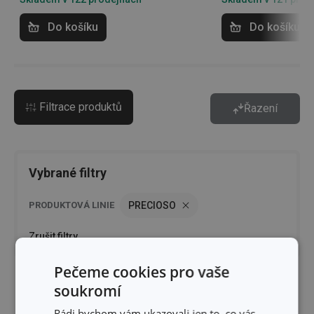
Do košíku
Do košíku
Filtrace produktů
Řazení
Vybrané filtry
PRODUKTOVÁ LINIE
PRECIOSO
Zrušit filtry
Pečeme cookies pro vaše
soukromí
Rádi bychom vám ukazovali jen to, co vás