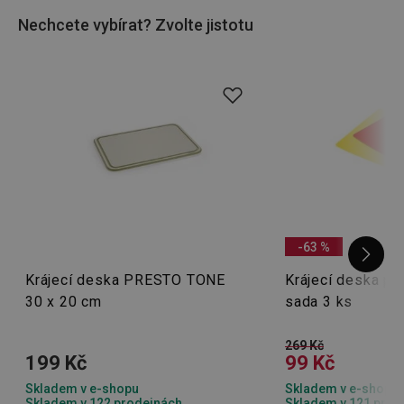
Nechcete vybírat? Zvolte jistotu
Pak už jen stačí
naostřit nože
, zvolit ten
správný hrnec
nebo
pekáč
a hurá do příprav oblíbených jídel!
-63 %
Krájecí deska PRESTO TONE
Krájecí deska p
30 x 20 cm
sada 3 ks
269 Kč
199 Kč
99 Kč
Skladem v e-shopu
Skladem v e-shopu
Skladem v 122 prodejnách
Skladem v 121 prod