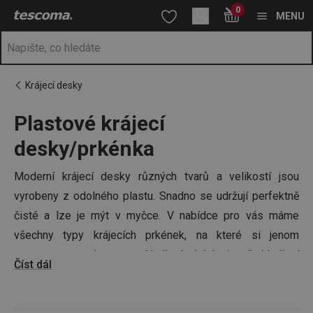
Nacházíte se na stránce Plastová kuchyňská prkénka 🔪
0
Přejít na hlavní obsah
Přejít na vyhledávání
Přejít na navigaci
MENU
Krájecí desky
Plastové krájecí
desky/prkénka
Moderní krájecí desky různých tvarů a velikostí jsou
vyrobeny z odolného plastu. Snadno se udržují perfektně
čisté a lze je mýt v myčce. V nabídce pro vás máme
všechny typy krájecích prkének, na které si jenom
vzpomenete – oboustranná krájecí prkénka i pružné krájecí
Číst dál
desky, a dokonce sklápěcí krájecí desku, ideální pro
přenášení a vysypávání krájených potravin.