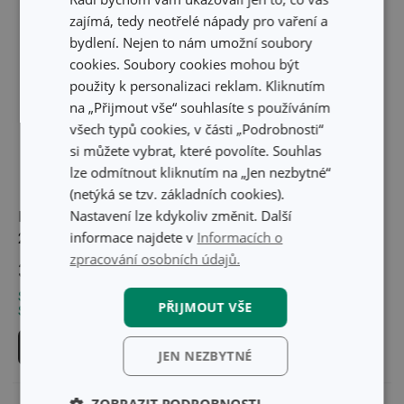
zajímá, tedy neotřelé nápady pro vaření a
bydlení. Nejen to nám umožní soubory
cookies. Soubory cookies mohou být
použity k personalizaci reklam. Kliknutím
na „Přijmout vše“ souhlasíte s používáním
všech typů cookies, v části „Podrobnosti“
si můžete vybrat, které povolíte. Souhlas
lze odmítnout kliknutím na „Jen nezbytné“
(netýká se tzv. základních cookies).
Nastavení lze kdykoliv změnit. Další
Krájecí deska PRECIOSO
Krájecí deska PRECIOSO
informace najdete v
Informacích o
26 x 16 cm
30 x 20 cm
zpracování osobních údajů.
359 Kč
429 Kč
Skladem v e-shopu
Skladem v e-shopu
PŘIJMOUT VŠE
Skladem v 129 prodejnách
Skladem v 128 prodejnách
Do košíku
Do košíku
JEN NEZBYTNÉ
ZOBRAZIT PODROBNOSTI