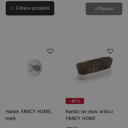
Filtrace produktů
Řazení
-43 %
Háček FANCY HOME,
Kartáč na obuv lešticí
malý
FANCY HOME