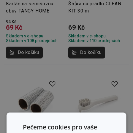
Kartáč na semišovou
Šňůra na prádlo CLEAN
obuv FANCY HOME
KIT 30 m
94 Kč
69 Kč
69 Kč
Skladem v e-shopu
Skladem v e-shopu
Skladem v 108 prodejnách
Skladem v 110 prodejnách
Do košíku
Do košíku
Pečeme cookies pro vaše