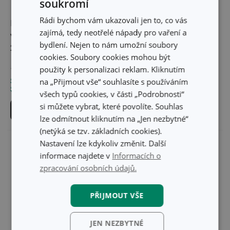
soukromí
-23 %
Rádi bychom vám ukazovali jen to, co vás
Náhradní role pro čisticí
Kartáček na obuv FANCY
zajímá, tedy neotřelé nápady pro vaření a
váleček FANCY HOME,
HOME
bydlení. Nejen to nám umožní soubory
2 ks
cookies. Soubory cookies mohou být
76 Kč
59 Kč
58 Kč
použity k personalizaci reklam. Kliknutím
na „Přijmout vše“ souhlasíte s používáním
Skladem v e-shopu
Skladem v e-shopu
Skladem v 124 prodejnách
Skladem v 111 prodejnách
všech typů cookies, v části „Podrobnosti“
si můžete vybrat, které povolíte. Souhlas
Do košíku
Do košíku
lze odmítnout kliknutím na „Jen nezbytné“
(netýká se tzv. základních cookies).
Nastavení lze kdykoliv změnit. Další
informace najdete v
Informacích o
zpracování osobních údajů.
PŘIJMOUT VŠE
JEN NEZBYTNÉ