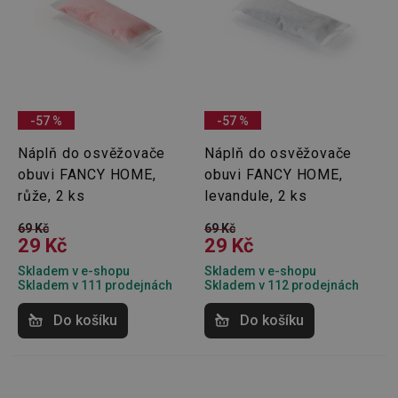
souhlas
soubor
cookie
návštěv
nutné, 
banner
Cookie
Script.
fungov
správně
-57 %
-57 %
FPGSID
30 minut
Tento 
Google
Náplň do osvěžovače
Náplň do osvěžovače
cookie 
.tescoma.cz
používá
obuvi FANCY HOME,
obuvi FANCY HOME,
uchová
stavu
růže, 2 ks
levandule, 2 ks
uživate
relace 
69 Kč
69 Kč
požada
29 Kč
29 Kč
stránky
__cf_bm
30 minut
Tento 
Cloudflare Inc.
Skladem v e-shopu
Skladem v e-shopu
cookie 
.onesignal.com
Skladem v 111 prodejnách
Skladem v 112 prodejnách
používá
rozliše
Do košíku
Do košíku
lidmi a
To je p
přínosn
bylo m
podáva
platné 
o použí