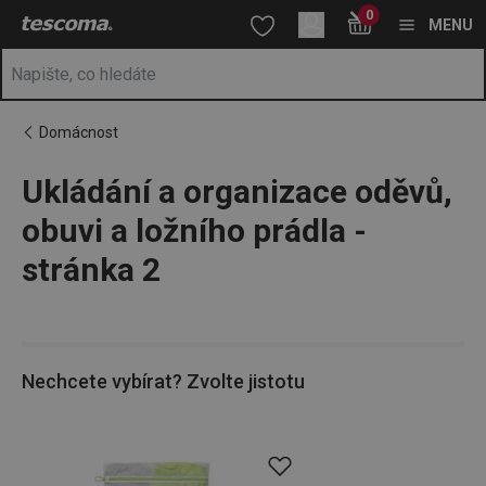
Nacházíte se na stránce Ukládání a organizace oděvů, obuvi a lož
0
Přejít na hlavní obsah
Přejít na vyhledávání
Přejít na navigaci
MENU
Domácnost
Ukládání a organizace oděvů,
obuvi a ložního prádla -
stránka 2
Nechcete vybírat? Zvolte jistotu