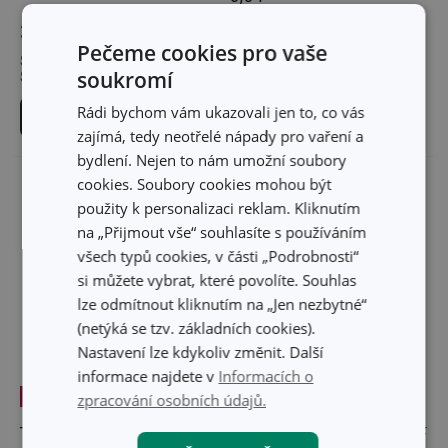
3 679 Kč
5 129 Kč
Pečeme cookies pro vaše
Skladem v e-shopu
Skladem v e-shopu
soukromí
Skladem v 122 prodejnách
Skladem v 126 prodejnách
Rádi bychom vám ukazovali jen to, co vás
Do košíku
Do košíku
zajímá, tedy neotřelé nápady pro vaření a
bydlení. Nejen to nám umožní soubory
cookies. Soubory cookies mohou být
použity k personalizaci reklam. Kliknutím
na „Přijmout vše“ souhlasíte s používáním
všech typů cookies, v části „Podrobnosti“
si můžete vybrat, které povolíte. Souhlas
lze odmítnout kliknutím na „Jen nezbytné“
(netýká se tzv. základních cookies).
Nastavení lze kdykoliv změnit. Další
informace najdete v
Informacích o
-26 %
Doprava zdarma
Doprava zdarma
zpracování osobních údajů.
Tlakový hrnec ELEMENT
Tlakový hrnec GrandCHEF