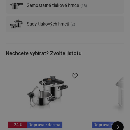
hrnec.
Samostatné tlakové hrnce
(
18
)
Sady tlakových hrnců
(
2
)
Nechcete vybírat? Zvolte jistotu
-24 %
Doprava zdarma
Doprava zdarma