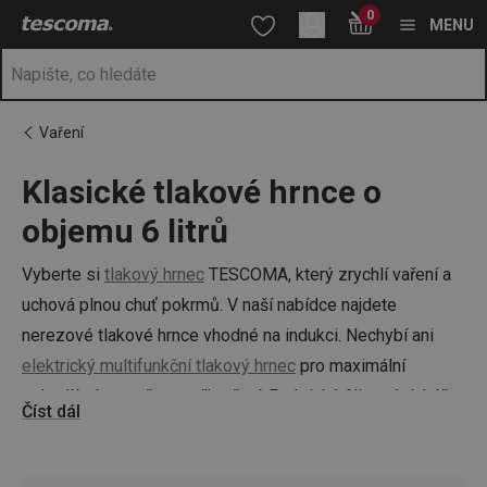
Nacházíte se na stránce Největší výběr 6litrových tlakových hrn
0
Přejít na hlavní obsah
Přejít na vyhledávání
Přejít na navigaci
MENU
Vaření
Klasické tlakové hrnce o
objemu 6 litrů
Vyberte si
tlakový hrnec
TESCOMA, který zrychlí vaření a
uchová plnou chuť pokrmů. V naší nabídce najdete
nerezové tlakové hrnce vhodné na indukci. Nechybí ani
elektrický multifunkční tlakový hrnec
pro maximální
pohodlí a bezpečnost při vaření. Praktický 6litrový tlakáč
Číst dál
je ideální pro rodinné vaření.
Náš průvodce
vám pomůže z
široké nabídky hrnců TESCOMA vybrat ten nejlepší tlakový