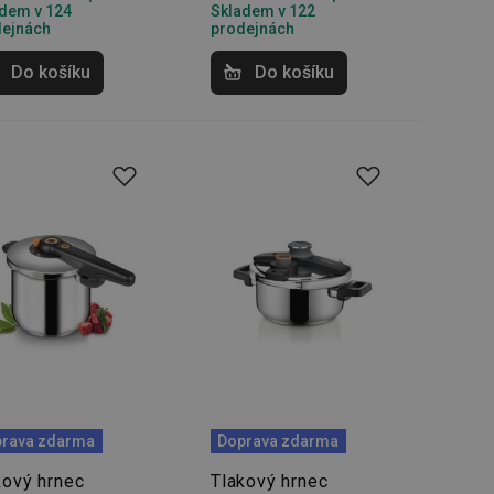
dem v 124
Skladem v 122
dejnách
prodejnách
zi lidmi a roboty.
vat platné zprávy o
Do košíku
Do košíku
cript.com k
 cookie
kie-Script.com
avu uživatelské
zi lidmi a roboty.
vat platné zprávy o
uhlasu uživatele
ke zlepšení
iřadí konkrétnímu
prohlížení.
rava zdarma
Doprava zdarma
kový hrnec
Tlakový hrnec