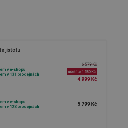
e jistotu
6 579 Kč
em v e-shopu
ušetříte
1 580 Kč
em v 131 prodejnách
4 999 Kč
em v e-shopu
5 799 Kč
em v 128 prodejnách