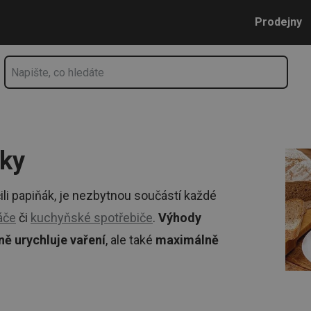
litě | Tescoma.cz
Přejít na hlavní obsah
Přejít na vyhledávání
Přejít na navigaci
Prodejny
áky
li papiňák, je nezbytnou součástí každé
áče
či
kuchyňské spotřebiče
.
Výhody
ě urychluje vaření
, ale také
maximálně