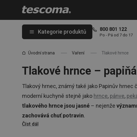
Nacházíte se na stránce Tlakové hrnce (papiňáky) v nejvyšší kva
800 801 122
Kategorie produktů
Po - Pá od 7 do 17
Úvodní strana
Vaření
Tlakové hrnce
Tlakové hrnce – papiň
Tlakový hrnec, známý také jako Papinův hrnec či
moderní kuchyně stejně jako
hrnce
,
pánve
,
pek
tlakového hrnce jsou jasné
– nejenže
významn
zachovává chuť potravin
.
Číst dál