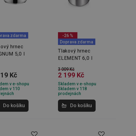
rava zdarma
-26 %
Doprava zdarma
kový hrnec
Tlakový hrnec
NUM 5,0 l
ELEMENT 6,0 l
3 009 Kč
019 Kč
2 199 Kč
dem v e-shopu
Skladem v e-shopu
dem v 110
Skladem v 118
dejnách
prodejnách
Do košíku
Do košíku