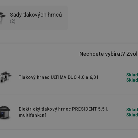
 jsme proto opatřili
celou řadou
idelně pečlivě prověřujeme.
Sady tlakových hrnců
(
2
)
šším než atmosférickém tlaku a tím i
Nechcete vybírat? Zvolt
urychluje vaření.
Příprava jídel v
ější
– kratší dobou vaření tak výrazně
řit v tlakovém hrnci
.
Sklad
Tlakový hrnec ULTIMA DUO 4,0 a 6,0 l
Sklad
erete ideální tlakový hrnec do vaší
Elektrický tlakový hrnec PRESIDENT 5,5 l,
Sklad
Sklad
multifunkční