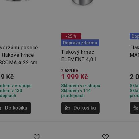
tní prvky
, které zaručují maximální
čnostní prvky jsou:
-25 %
Dop
je tlak, průběžně upouští přebytečnou páru
Doprava zdarma
verzální poklice
Tla
h bezpečnostních pojistek je
Tlakový hrnec
 tlakové hrnce
MAG
ELEMENT 4,0 l
ká. Některé hrnce umožňují nastavit stupně
SCOMA ø 22 cm
2 689 Kč
9 Kč
1 999 Kč
2 
adem v e-shopu
Skladem v e-shopu
Skla
adem v 130
Skladem v 114
Skla
 zasáhne při nebezpečném zvyšování tlaku
dejnách
prodejnách
pro
pracovní ventil, funguje stejně. Pokud je
Do košíku
Do košíku
 těmto tlakovým silám vysune nahoru a
dojde pouze tehdy, je-li něco v nepořádku
atečným čištěním nebo přílišné naplnění