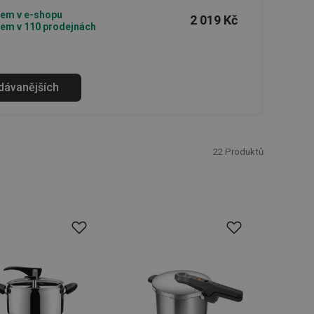
em v e-shopu
2 019 Kč
em v 110 prodejnách
odávanějších
22
Produktů